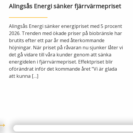
Ny elanslutning
Alingsås Energi sänker fjärrvärmepriset
Elmarknaden
Fiber
Värmepriser och avtalsvillkor
Tillfällig anslutning/byggskåp
Våra avtalsvillkor
Alingsås Energi sänker energipriset med 5 procent
Alingsås fibernät
Din fjärrvärmecentral
2026. Trenden med ökade priser på biobränsle har
Ändra anslutning
Ladda elbil
Sälj ditt överskott
brutits efter ett par år med återkommande
Anslut dig till fiber
Anslut dig till fjärrvärme
höjningar. När priset på råvaran nu sjunker låter vi
Ansluta egen elproduktion
det gå vidare till våra kunder genom att sänka
energidelen i fjärrvärmepriset. Effektpriset blir
Felanmälan
Byggvärme
Elmätare och HAN-port
oförändrat inför det kommande året ”Vi är glada
att kunna […]
Felanmälan
Manuell frånkoppling
Flyttanmälan
Driftstörningar
Varför blir det strömavbrott?
Kundservice
Bra att ha hemma vid ett strömavbrott