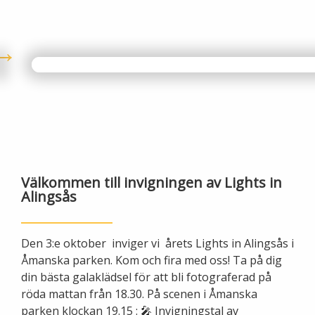
Lights in Alingsås
Badtemperaturer i Alingsås
Pressrum
Aktuella vattennivåer
Sponsring
Arkiv
Jobba hos oss
Årsredovisning
Välkommen till invigningen av Lights in
Alingsås
Visselblåsarfunktion
Den 3:e oktober inviger vi årets Lights in Alingsås i
Integritetsinformation
Åmanska parken. Kom och fira med oss! Ta på dig
din bästa galaklädsel för att bli fotograferad på
Tillgänglighetsredogörelse
röda mattan från 18.30. På scenen i Åmanska
parken klockan 19.15 : 🎤 Invigningstal av