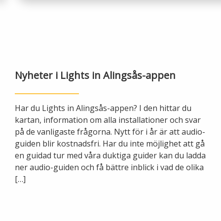
Öppettider
Om oss
Ska du gräva?
Kontakta oss
Ska du bygga eller riva?
Nyheter i Lights in Alingsås-appen
Om Alingsås Energi
Faktura och betalning
Leverantörer
Har du Lights in Alingsås-appen? I den hittar du
Konsumenträttigheter
kartan, information om alla installationer och svar
Miljö och arbetsmiljö
på de vanligaste frågorna. Nytt för i år är att audio-
Energispartips
guiden blir kostnadsfri. Har du inte möjlighet att gå
en guidad tur med våra duktiga guider kan du ladda
Produktion
Mina Sidor
ner audio-guiden och få bättre inblick i vad de olika
[…]
Nyheter
VA & Renhållning
Energiflödet
Vanliga frågor