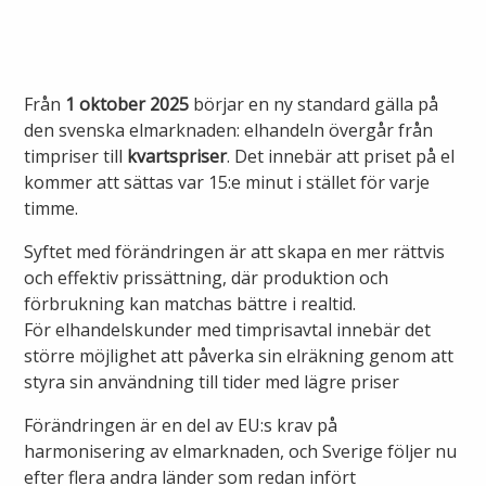
Ny elanslutning
Elmarknaden
Fiber
Värmepriser och avtalsvillkor
Tillfällig anslutning/byggskåp
Våra avtalsvillkor
Alingsås fibernät
Från
1 oktober 2025
börjar en ny standard gälla på
Din fjärrvärmecentral
Ändra anslutning
den svenska elmarknaden: elhandeln övergår från
Ladda elbil
Sälj ditt överskott
timpriser till
Anslut dig till fiber
kvartspriser
. Det innebär att priset på el
Anslut dig till fjärrvärme
kommer att sättas var 15:e minut i stället för varje
Ansluta egen elproduktion
timme.
Felanmälan
Byggvärme
Elmätare och HAN-port
Syftet med förändringen är att skapa en mer rättvis
och effektiv prissättning, där produktion och
Felanmälan
förbrukning kan matchas bättre i realtid.
Manuell frånkoppling
Flyttanmälan
För elhandelskunder med timprisavtal innebär det
Driftstörningar
större möjlighet att påverka sin elräkning genom att
styra sin användning till tider med lägre priser
Varför blir det strömavbrott?
Förändringen är en del av EU:s krav på
Kundservice
harmonisering av elmarknaden, och Sverige följer nu
Bra att ha hemma vid ett strömavbrott
efter flera andra länder som redan infört