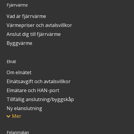
Fjärrvärme
Vad är fjärrvärme
Värmepriser och avtalsvillkor
Anslut dig till fjärrvärme
Byggvärme
Elnät
Om elnätet
Elnätsavgift och avtalsvillkor
Elmätare och HAN-port
Tillfällig anslutning/byggskåp
Ny elanslutning
Mer
Felanmälan