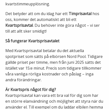
Öppettider
kvartstimmeupplösning.
Om oss
Det betyder att om du idag har ett
Timprisavtal
hos
Ska du gräva?
oss, kommer det automatiskt att bli ett
Kontakta oss
Kvartsprisavtal
. Du behöver inte göra något – vi ser
Ska du bygga eller riva?
till att allt sker smidigt!
Om Alingsås Energi
Så fungerar Kvartsprisavtalet
Faktura och betalning
Med Kvartsprisavtal betalar du det aktuella
Leverantörer
Konsumenträttigheter
spotpriset som sätts på elbörsen Nord Pool. Tidigare
gällde priset per timme, men från juni 2025 sätts det
Miljö och arbetsmiljö
Energispartips
istället var 15:e minut. Precis som tidigare tillkommer
våra vanliga rörliga kostnader och påslag – inga
Produktion
andra förändringar.
Mina Sidor
Är Kvartspris något för dig?
Nyheter
VA & Renhållning
Kvartsprisavtal kan vara ett bra val för dig som har
en större elanvändning och möjlighet att styra när du
Energiflödet
använder el. Till exempel om du laddar elbilen hemma
Vanliga frågor