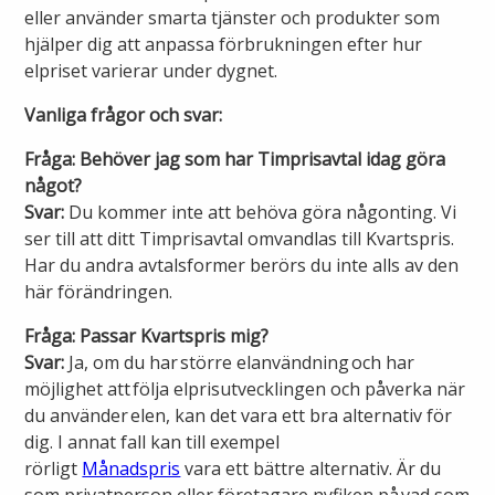
eller använder smarta tjänster och produkter som
Lights in Alingsås
hjälper dig att anpassa förbrukningen efter hur
Badtemperaturer i Alingsås
elpriset varierar under dygnet.
Pressrum
Aktuella vattennivåer
Vanliga frågor och svar:
Sponsring
Fråga: Behöver jag som har Timprisavtal idag göra
Arkiv
något?
Svar:
Du kommer inte att behöva göra någonting. Vi
Jobba hos oss
ser till att ditt Timprisavtal omvandlas till Kvartspris.
Har du andra avtalsformer berörs du inte alls av den
Årsredovisning
här förändringen.
Visselblåsarfunktion
Fråga: Passar Kvartspris mig?
Svar:
Ja, om du har större elanvändning och har
möjlighet att följa elprisutvecklingen och påverka när
Integritetsinformation
du använder elen
,
kan det vara ett bra alternativ för
dig. I annat fall kan till exempel
Tillgänglighetsredogörelse
rörligt
Månadspris
vara ett bättre alternativ. Är du