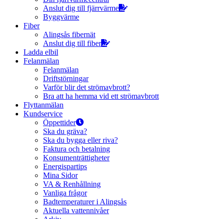
Anslut dig till fjärrvärme
Byggvärme
Fiber
Alingsås fibernät
Anslut dig till fiber
Ladda elbil
Felanmälan
Felanmälan
Driftstörningar
Varför blir det strömavbrott?
Bra att ha hemma vid ett strömavbrott
Flyttanmälan
Kundservice
Öppettider
Ska du gräva?
Ska du bygga eller riva?
Faktura och betalning
Konsumenträttigheter
Energispartips
Mina Sidor
VA & Renhållning
Vanliga frågor
Badtemperaturer i Alingsås
Aktuella vattennivåer