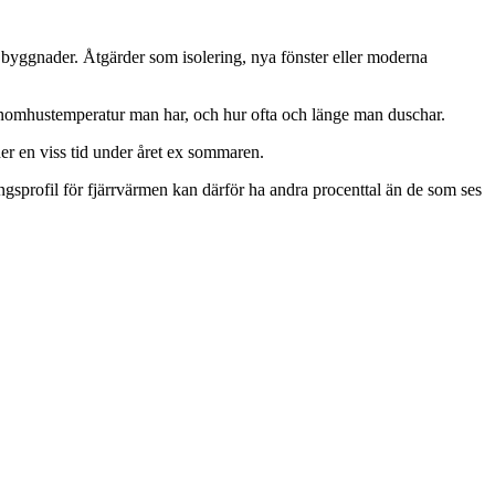
e byggnader. Åtgärder som isolering, nya fönster eller moderna
inomhustemperatur man har, och hur ofta och länge man duschar.
r en viss tid under året ex sommaren.
ngsprofil för fjärrvärmen kan därför ha andra procenttal än de som ses