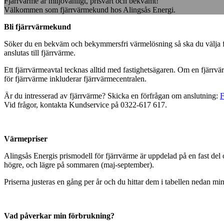
Fjärrvärme är miljövänligt, prisvärt och bekvämt!
Välkommen som fjärrvärmekund hos Alingsås Energi.
Bli fjärrvärmekund
Söker du en bekväm och bekymmersfri värmelösning så ska du välja fjär
anslutas till fjärrvärme.
Ett fjärrvärmeavtal tecknas alltid med fastighetsägaren. Om en fjärrvär
för fjärrvärme inkluderar fjärrvärmecentralen.
Är du intresserad av fjärrvärme? Skicka en förfrågan om anslutning:
Vid frågor, kontakta Kundservice på 0322-617 617.
Värmepriser
Alingsås Energis prismodell för fjärrvärme är uppdelad på en fast del 
högre, och lägre på sommaren (maj-september).
Priserna justeras en gång per år och du hittar dem i tabellen nedan mi
Vad påverkar min förbrukning?