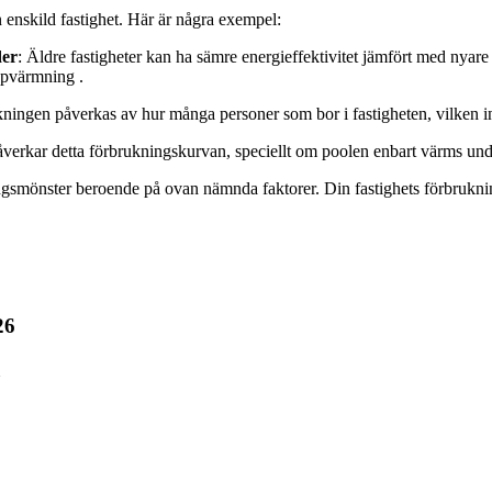
n enskild fastighet. Här är några exempel:
der
: Äldre fastigheter kan ha sämre energieffektivitet jämfört med nyar
ppvärmning .
kningen påverkas av hur många personer som bor i fastigheten, vilken 
erkar detta förbrukningskurvan, speciellt om poolen enbart värms unde
ningsmönster beroende på ovan nämnda faktorer. Din fastighets förbrukni
26