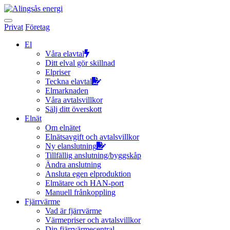
Hoppa
till
innehållet
Privat
Företag
El
Våra elavtal
Ditt elval gör skillnad
Elpriser
Teckna elavtal
Elmarknaden
Våra avtalsvillkor
Sälj ditt överskott
Elnät
Om elnätet
Elnätsavgift och avtalsvillkor
Ny elanslutning
Tillfällig anslutning/byggskåp
Ändra anslutning
Ansluta egen elproduktion
Elmätare och HAN-port
Manuell frånkoppling
Fjärrvärme
Vad är fjärrvärme
Värmepriser och avtalsvillkor
Din fjärrvärmecentral