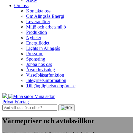
Arkiv
Om oss
Kontakta oss
Om Alingsås Energi
Leverantörer
Miljö och arbetsmiljö
Produktion
Nyheter
Energiflödet
Lights in Alingsås
Pressrum
Sponsring
Jobba hos oss
Årsredovisning
Visselblåsarfunktion
Integritetsinformation
Tillgänglighetsredogörelse
Mina sidor
Privat
Företag
Värmepriser och avtalsvillkor