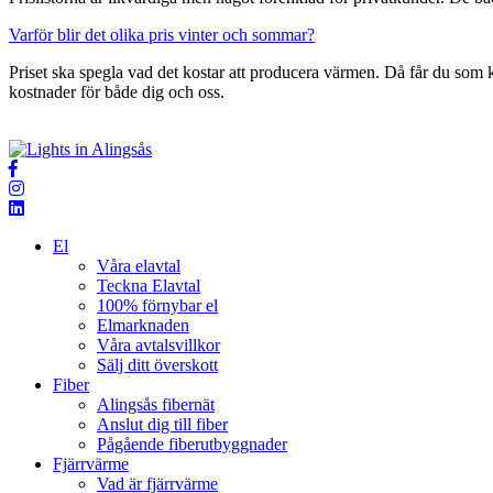
Varför blir det olika pris vinter och sommar?
Priset ska spegla vad det kostar att producera värmen. Då får du som
kostnader för både dig och oss.
El
Våra elavtal
Teckna Elavtal
100% förnybar el
Elmarknaden
Våra avtalsvillkor
Sälj ditt överskott
Fiber
Alingsås fibernät
Anslut dig till fiber
Pågående fiberutbyggnader
Fjärrvärme
Vad är fjärrvärme