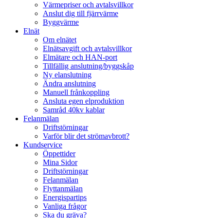
Värmepriser och avtalsvillkor
Anslut dig till fjärrvärme
Byggvärme
Elnät
Om elnätet
Elnätsavgift och avtalsvillkor
Elmätare och HAN-port
Tillfällig anslutning/byggskåp
Ny elanslutning
Ändra anslutning
Manuell frånkoppling
Ansluta egen elproduktion
Samråd 40kv kablar
Felanmälan
Driftstörningar
Varför blir det strömavbrott?
Kundservice
Öppettider
Mina Sidor
Driftstörningar
Felanmälan
Flyttanmälan
Energispartips
Vanliga frågor
Ska du gräva?