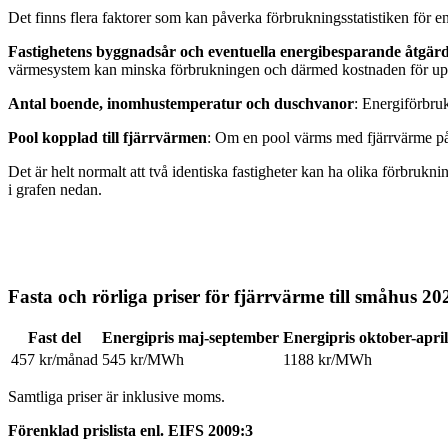
Det finns flera faktorer som kan påverka förbrukningsstatistiken för e
Fastighetens byggnadsår och eventuella energibesparande åtgär
värmesystem kan minska förbrukningen och därmed kostnaden för u
Antal boende, inomhustemperatur och duschvanor
: Energiförbru
Pool kopplad till fjärrvärmen
: Om en pool värms med fjärrvärme påv
Det är helt normalt att två identiska fastigheter kan ha olika förbruk
i grafen nedan.
Fasta och rörliga priser för fjärrvärme till småhus 20
Fast del
Energipris maj-september
Energipris oktober-april
457 kr/månad
545 kr/MWh
1188 kr/MWh
Samtliga priser är inklusive moms.
Förenklad prislista enl. EIFS 2009:3