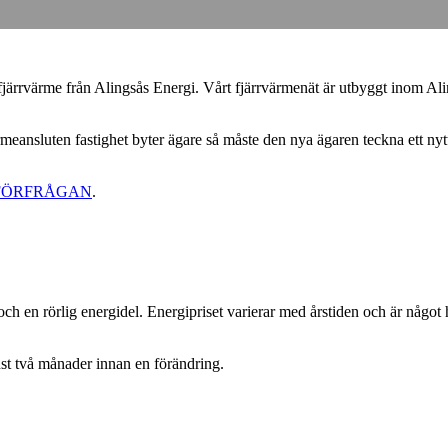
rvärme från Alingsås Energi. Vårt fjärrvärmenät är utbyggt inom Alings
meansluten fastighet byter ägare så måste den nya ägaren teckna ett nytt 
FÖRFRÅGAN
.
och en rörlig energidel. Energipriset varierar med årstiden och är något
nst två månader innan en förändring.