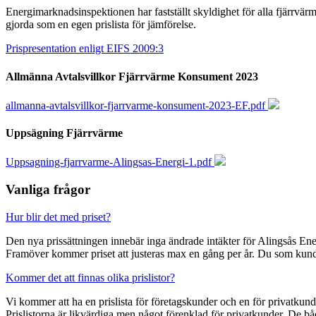
Energimarknadsinspektionen har fastställt skyldighet för alla fjärrvärme
gjorda som en egen prislista för jämförelse.
Prispresentation enligt EIFS 2009:3
Allmänna Avtalsvillkor Fjärrvärme Konsument 2023
allmanna-avtalsvillkor-fjarrvarme-konsument-2023-EF.pdf
Uppsägning Fjärrvärme
Uppsagning-fjarrvarme-Alingsas-Energi-1.pdf
Vanliga frågor
Hur blir det med priset?
Den nya prissättningen innebär inga ändrade intäkter för Alingsås Ene
Framöver kommer priset att justeras max en gång per år. Du som kund 
Kommer det att finnas olika prislistor?
Vi kommer att ha en prislista för företagskunder och en för privatkund
Prislistorna är likvärdiga men något förenklad för privatkunder. De båd