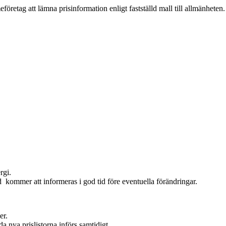
företag att lämna prisinformation enligt fastställd mall till allmänheten.
rgi.
kommer att informeras i god tid före eventuella förändringar.
er.
a nya prislistorna införs samtidigt.