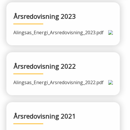
Öppettider
Om oss
Årsredovisning 2023
Ska du gräva?
Kontakta oss
Alingsas_Energi_Arsredovisning_2023.pdf
Ska du bygga eller riva?
Om Alingsås Energi
Faktura och betalning
Leverantörer
Konsumenträttigheter
Årsredovisning 2022
Miljö och arbetsmiljö
Energispartips
Alingsas_Energi_Arsredovisning_2022.pdf
Produktion
Mina Sidor
Nyheter
VA & Renhållning
Årsredovisning 2021
Energiflödet
Vanliga frågor