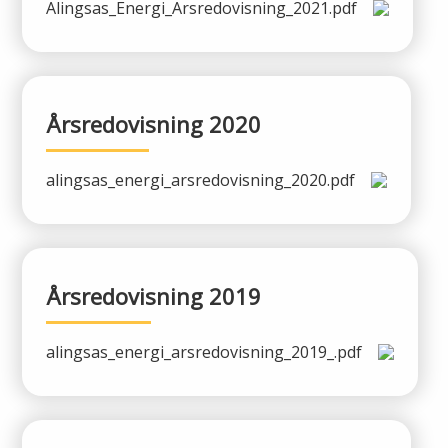
Alingsas_Energi_Arsredovisning_2021.pdf
Lights in Alingsås
Badtemperaturer i Alingsås
Pressrum
Aktuella vattennivåer
Årsredovisning 2020
Sponsring
Arkiv
alingsas_energi_arsredovisning_2020.pdf
Jobba hos oss
Årsredovisning
Årsredovisning 2019
Visselblåsarfunktion
alingsas_energi_arsredovisning_2019_.pdf
Integritetsinformation
Tillgänglighetsredogörelse