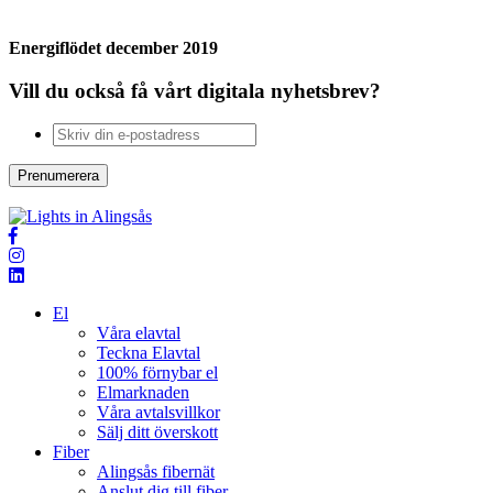
Energiflödet december 2019
Vill du också få vårt digitala nyhetsbrev?
Skriv
din
e-
Prenumerera
postadress
El
Våra elavtal
Teckna Elavtal
100% förnybar el
Elmarknaden
Våra avtalsvillkor
Sälj ditt överskott
Fiber
Alingsås fibernät
Anslut dig till fiber