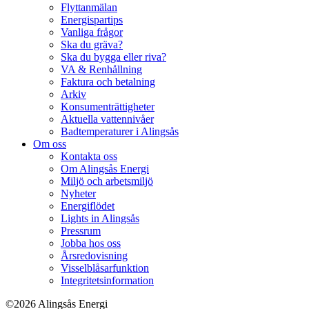
Flyttanmälan
Energispartips
Vanliga frågor
Ska du gräva?
Ska du bygga eller riva?
VA & Renhållning
Faktura och betalning
Arkiv
Konsumenträttigheter
Aktuella vattennivåer
Badtemperaturer i Alingsås
Om oss
Kontakta oss
Om Alingsås Energi
Miljö och arbetsmiljö
Nyheter
Energiflödet
Lights in Alingsås
Pressrum
Jobba hos oss
Årsredovisning
Visselblåsarfunktion
Integritetsinformation
©2026 Alingsås Energi