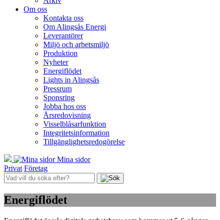
Arkiv
Om oss
Kontakta oss
Om Alingsås Energi
Leverantörer
Miljö och arbetsmiljö
Produktion
Nyheter
Energiflödet
Lights in Alingsås
Pressrum
Sponsring
Jobba hos oss
Årsredovisning
Visselblåsarfunktion
Integritetsinformation
Tillgänglighetsredogörelse
Mina sidor
Privat
Företag
Energiflödet