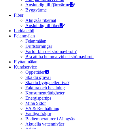
Anslut dig till fjärrvärme
Byggvärme
Fiber
Alingsås fibernät
Anslut dig till fiber
Ladda elbil
Felanmälan
Felanmälan
Driftstörningar
Varför blir det strömavbrott?
Bra att ha hemma vid ett strömavbrott
Flyttanmälan
Kundservice
Öppettider
Ska du gräva?
Ska du bygga eller riva?
Faktura och betalning
Konsumenträttigheter
Energispartips
Mina Sidor
VA & Renhållning
Vanliga frågor
Badtemperaturer i Alingsås
Aktuella vattennivåer