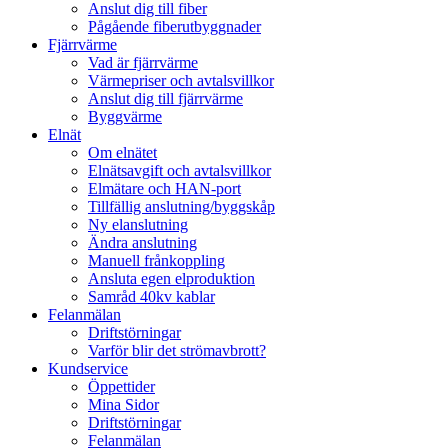
Anslut dig till fiber
Pågående fiberutbyggnader
Fjärrvärme
Vad är fjärrvärme
Värmepriser och avtalsvillkor
Anslut dig till fjärrvärme
Byggvärme
Elnät
Om elnätet
Elnätsavgift och avtalsvillkor
Elmätare och HAN-port
Tillfällig anslutning/byggskåp
Ny elanslutning
Ändra anslutning
Manuell frånkoppling
Ansluta egen elproduktion
Samråd 40kv kablar
Felanmälan
Driftstörningar
Varför blir det strömavbrott?
Kundservice
Öppettider
Mina Sidor
Driftstörningar
Felanmälan