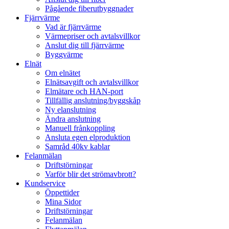
Pågående fiberutbyggnader
Fjärrvärme
Vad är fjärrvärme
Värmepriser och avtalsvillkor
Anslut dig till fjärrvärme
Byggvärme
Elnät
Om elnätet
Elnätsavgift och avtalsvillkor
Elmätare och HAN-port
Tillfällig anslutning/byggskåp
Ny elanslutning
Ändra anslutning
Manuell frånkoppling
Ansluta egen elproduktion
Samråd 40kv kablar
Felanmälan
Driftstörningar
Varför blir det strömavbrott?
Kundservice
Öppettider
Mina Sidor
Driftstörningar
Felanmälan