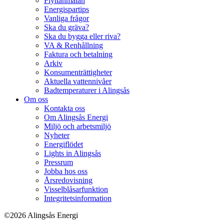
Flyttanmälan
Energispartips
Vanliga frågor
Ska du gräva?
Ska du bygga eller riva?
VA & Renhållning
Faktura och betalning
Arkiv
Konsumenträttigheter
Aktuella vattennivåer
Badtemperaturer i Alingsås
Om oss
Kontakta oss
Om Alingsås Energi
Miljö och arbetsmiljö
Nyheter
Energiflödet
Lights in Alingsås
Pressrum
Jobba hos oss
Årsredovisning
Visselblåsarfunktion
Integritetsinformation
©2026 Alingsås Energi