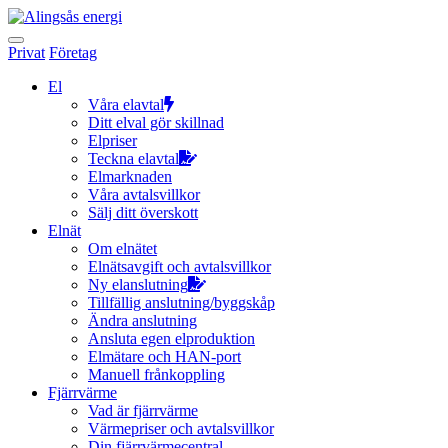
Hoppa
till
innehållet
Privat
Företag
El
Våra elavtal
Ditt elval gör skillnad
Elpriser
Teckna elavtal
Elmarknaden
Våra avtalsvillkor
Sälj ditt överskott
Elnät
Om elnätet
Elnätsavgift och avtalsvillkor
Ny elanslutning
Tillfällig anslutning/byggskåp
Ändra anslutning
Ansluta egen elproduktion
Elmätare och HAN-port
Manuell frånkoppling
Fjärrvärme
Vad är fjärrvärme
Värmepriser och avtalsvillkor
Din fjärrvärmecentral