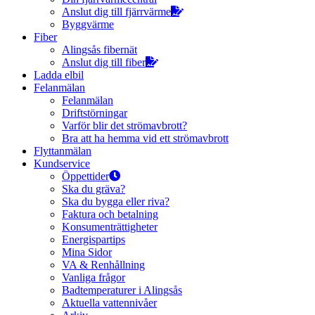
Anslut dig till fjärrvärme
Byggvärme
Fiber
Alingsås fibernät
Anslut dig till fiber
Ladda elbil
Felanmälan
Felanmälan
Driftstörningar
Varför blir det strömavbrott?
Bra att ha hemma vid ett strömavbrott
Flyttanmälan
Kundservice
Öppettider
Ska du gräva?
Ska du bygga eller riva?
Faktura och betalning
Konsumenträttigheter
Energispartips
Mina Sidor
VA & Renhållning
Vanliga frågor
Badtemperaturer i Alingsås
Aktuella vattennivåer