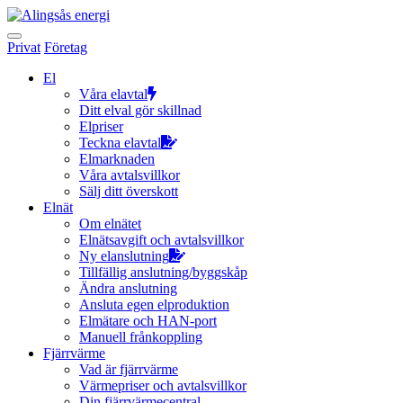
Hoppa
till
innehållet
Privat
Företag
El
Våra elavtal
Ditt elval gör skillnad
Elpriser
Teckna elavtal
Elmarknaden
Våra avtalsvillkor
Sälj ditt överskott
Elnät
Om elnätet
Elnätsavgift och avtalsvillkor
Ny elanslutning
Tillfällig anslutning/byggskåp
Ändra anslutning
Ansluta egen elproduktion
Elmätare och HAN-port
Manuell frånkoppling
Fjärrvärme
Vad är fjärrvärme
Värmepriser och avtalsvillkor
Din fjärrvärmecentral