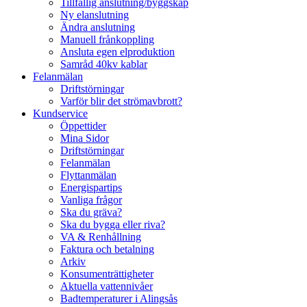
Tillfällig anslutning/byggskåp
Ny elanslutning
Ändra anslutning
Manuell frånkoppling
Ansluta egen elproduktion
Samråd 40kv kablar
Felanmälan
Driftstörningar
Varför blir det strömavbrott?
Kundservice
Öppettider
Mina Sidor
Driftstörningar
Felanmälan
Flyttanmälan
Energispartips
Vanliga frågor
Ska du gräva?
Ska du bygga eller riva?
VA & Renhållning
Faktura och betalning
Arkiv
Konsumenträttigheter
Aktuella vattennivåer
Badtemperaturer i Alingsås