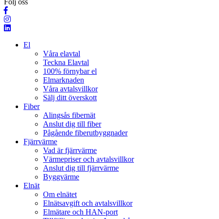
Följ oss
El
Våra elavtal
Teckna Elavtal
100% förnybar el
Elmarknaden
Våra avtalsvillkor
Sälj ditt överskott
Fiber
Alingsås fibernät
Anslut dig till fiber
Pågående fiberutbyggnader
Fjärrvärme
Vad är fjärrvärme
Värmepriser och avtalsvillkor
Anslut dig till fjärrvärme
Byggvärme
Elnät
Om elnätet
Elnätsavgift och avtalsvillkor
Elmätare och HAN-port