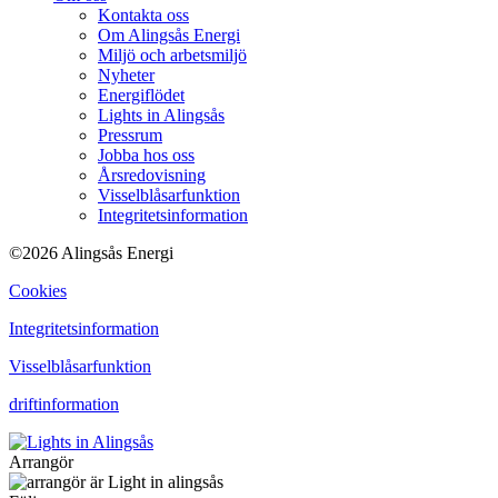
Kontakta oss
Om Alingsås Energi
Miljö och arbetsmiljö
Nyheter
Energiflödet
Lights in Alingsås
Pressrum
Jobba hos oss
Årsredovisning
Visselblåsarfunktion
Integritetsinformation
©2026 Alingsås Energi
Cookies
Integritetsinformation
Visselblåsarfunktion
driftinformation
Arrangör