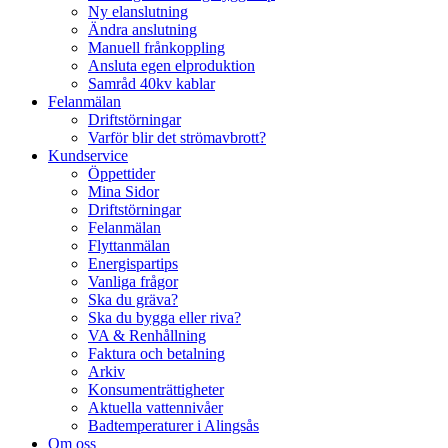
Ny elanslutning
Ändra anslutning
Manuell frånkoppling
Ansluta egen elproduktion
Samråd 40kv kablar
Felanmälan
Driftstörningar
Varför blir det strömavbrott?
Kundservice
Öppettider
Mina Sidor
Driftstörningar
Felanmälan
Flyttanmälan
Energispartips
Vanliga frågor
Ska du gräva?
Ska du bygga eller riva?
VA & Renhållning
Faktura och betalning
Arkiv
Konsumenträttigheter
Aktuella vattennivåer
Badtemperaturer i Alingsås
Om oss