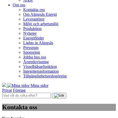
Arkiv
Om oss
Kontakta oss
Om Alingsås Energi
Leverantörer
Miljö och arbetsmiljö
Produktion
Nyheter
Energiflödet
Lights in Alingsås
Pressrum
Sponsring
Jobba hos oss
Årsredovisning
Visselblåsarfunktion
Integritetsinformation
Tillgänglighetsredogörelse
Mina sidor
Privat
Företag
Kontakta oss