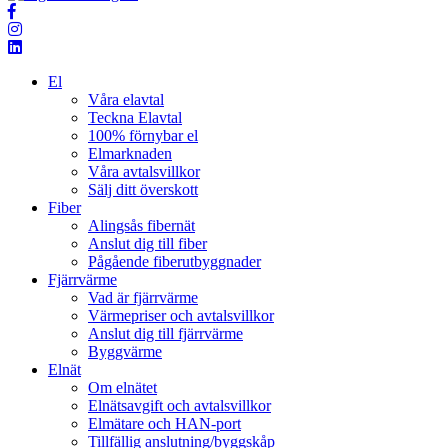
El
Våra elavtal
Teckna Elavtal
100% förnybar el
Elmarknaden
Våra avtalsvillkor
Sälj ditt överskott
Fiber
Alingsås fibernät
Anslut dig till fiber
Pågående fiberutbyggnader
Fjärrvärme
Vad är fjärrvärme
Värmepriser och avtalsvillkor
Anslut dig till fjärrvärme
Byggvärme
Elnät
Om elnätet
Elnätsavgift och avtalsvillkor
Elmätare och HAN-port
Tillfällig anslutning/byggskåp