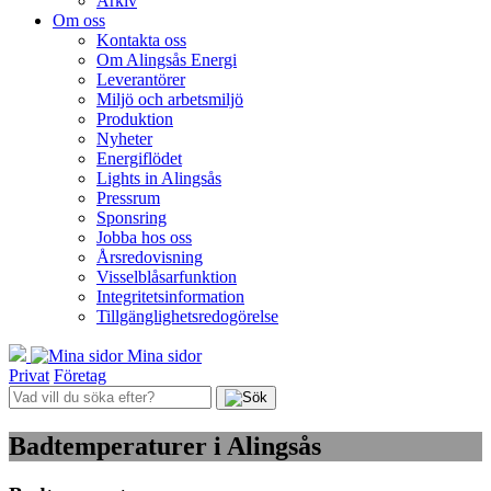
Arkiv
Om oss
Kontakta oss
Om Alingsås Energi
Leverantörer
Miljö och arbetsmiljö
Produktion
Nyheter
Energiflödet
Lights in Alingsås
Pressrum
Sponsring
Jobba hos oss
Årsredovisning
Visselblåsarfunktion
Integritetsinformation
Tillgänglighetsredogörelse
Mina sidor
Privat
Företag
Badtemperaturer i Alingsås