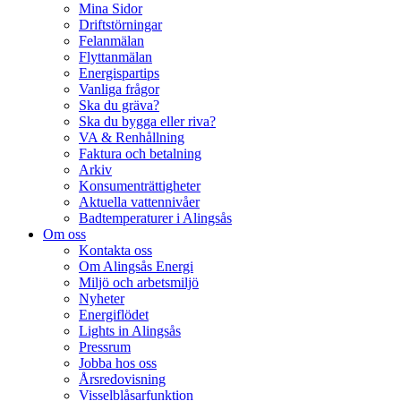
Mina Sidor
Driftstörningar
Felanmälan
Flyttanmälan
Energispartips
Vanliga frågor
Ska du gräva?
Ska du bygga eller riva?
VA & Renhållning
Faktura och betalning
Arkiv
Konsumenträttigheter
Aktuella vattennivåer
Badtemperaturer i Alingsås
Om oss
Kontakta oss
Om Alingsås Energi
Miljö och arbetsmiljö
Nyheter
Energiflödet
Lights in Alingsås
Pressrum
Jobba hos oss
Årsredovisning
Visselblåsarfunktion