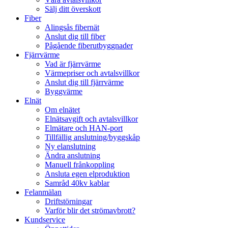
Sälj ditt överskott
Fiber
Alingsås fibernät
Anslut dig till fiber
Pågående fiberutbyggnader
Fjärrvärme
Vad är fjärrvärme
Värmepriser och avtalsvillkor
Anslut dig till fjärrvärme
Byggvärme
Elnät
Om elnätet
Elnätsavgift och avtalsvillkor
Elmätare och HAN-port
Tillfällig anslutning/byggskåp
Ny elanslutning
Ändra anslutning
Manuell frånkoppling
Ansluta egen elproduktion
Samråd 40kv kablar
Felanmälan
Driftstörningar
Varför blir det strömavbrott?
Kundservice