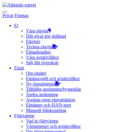
Hoppa
till
innehållet
Privat
Företag
El
Våra elavtal
Ditt elval gör skillnad
Elpriser
Teckna elavtal
Elmarknaden
Våra avtalsvillkor
Sälj ditt överskott
Elnät
Om elnätet
Elnätsavgift och avtalsvillkor
Ny elanslutning
Tillfällig anslutning/byggskåp
Ändra anslutning
Ansluta egen elproduktion
Elmätare och HAN-port
Manuell frånkoppling
Fjärrvärme
Vad är fjärrvärme
Värmepriser och avtalsvillkor
Din fjärrvärmecentral