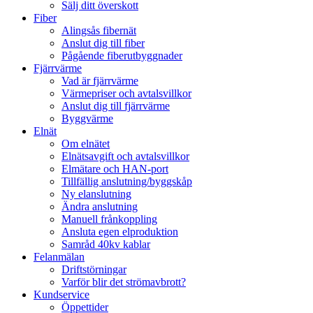
Sälj ditt överskott
Fiber
Alingsås fibernät
Anslut dig till fiber
Pågående fiberutbyggnader
Fjärrvärme
Vad är fjärrvärme
Värmepriser och avtalsvillkor
Anslut dig till fjärrvärme
Byggvärme
Elnät
Om elnätet
Elnätsavgift och avtalsvillkor
Elmätare och HAN-port
Tillfällig anslutning/byggskåp
Ny elanslutning
Ändra anslutning
Manuell frånkoppling
Ansluta egen elproduktion
Samråd 40kv kablar
Felanmälan
Driftstörningar
Varför blir det strömavbrott?
Kundservice
Öppettider