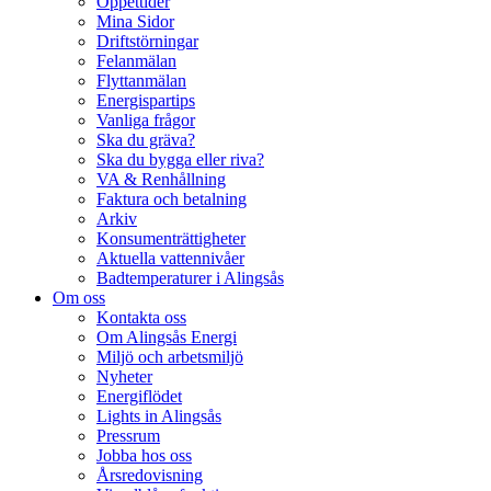
Öppettider
Mina Sidor
Driftstörningar
Felanmälan
Flyttanmälan
Energispartips
Vanliga frågor
Ska du gräva?
Ska du bygga eller riva?
VA & Renhållning
Faktura och betalning
Arkiv
Konsumenträttigheter
Aktuella vattennivåer
Badtemperaturer i Alingsås
Om oss
Kontakta oss
Om Alingsås Energi
Miljö och arbetsmiljö
Nyheter
Energiflödet
Lights in Alingsås
Pressrum
Jobba hos oss
Årsredovisning