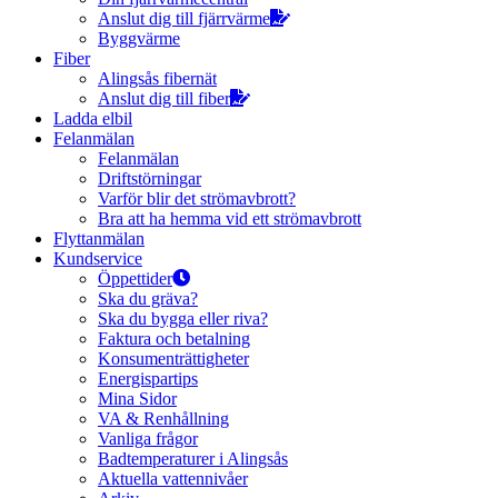
Anslut dig till fjärrvärme
Byggvärme
Fiber
Alingsås fibernät
Anslut dig till fiber
Ladda elbil
Felanmälan
Felanmälan
Driftstörningar
Varför blir det strömavbrott?
Bra att ha hemma vid ett strömavbrott
Flyttanmälan
Kundservice
Öppettider
Ska du gräva?
Ska du bygga eller riva?
Faktura och betalning
Konsumenträttigheter
Energispartips
Mina Sidor
VA & Renhållning
Vanliga frågor
Badtemperaturer i Alingsås
Aktuella vattennivåer