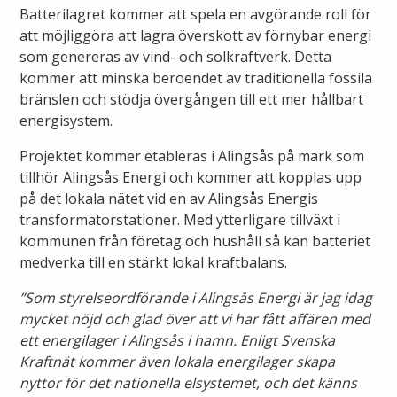
Öppettider
Batterilagret kommer att spela en avgörande roll för
Om oss
att möjliggöra att lagra överskott av förnybar energi
Ska du gräva?
som genereras av vind- och solkraftverk. Detta
kommer att minska beroendet av traditionella fossila
Kontakta oss
bränslen och stödja övergången till ett mer hållbart
Ska du bygga eller riva?
energisystem.
Om Alingsås Energi
Faktura och betalning
Projektet kommer etableras i Alingsås på mark som
tillhör Alingsås Energi och kommer att kopplas upp
Leverantörer
på det lokala nätet vid en av Alingsås Energis
Konsumenträttigheter
transformatorstationer. Med ytterligare tillväxt i
Miljö och arbetsmiljö
kommunen från företag och hushåll så kan batteriet
Energispartips
medverka till en stärkt lokal kraftbalans.
Produktion
Mina Sidor
”Som styrelseordförande i Alingsås Energi är jag idag
mycket nöjd och glad över att vi har fått affären med
Nyheter
ett energilager i Alingsås i hamn. Enligt Svenska
VA & Renhållning
Kraftnät kommer även lokala energilager skapa
Energiflödet
nyttor för det nationella elsystemet, och det känns
Vanliga frågor