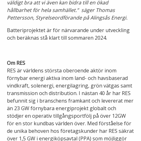
väldigt bra att vi även kan bidra till en ökad
hållbarhet för hela samhället.” säger Thomas
Lights in Alingsås
Badtemperaturer i Alingsås
Pettersson, Styrelseordförande på Alingsås Energi.
Pressrum
Batteriprojektet är för närvarande under utveckling
Aktuella vattennivåer
och beräknas stå klart till sommaren 2024.
Sponsring
Arkiv
Jobba hos oss
Om RES
RES är världens största oberoende aktör inom
förnybar energi aktiva inom land- och havsbaserad
Årsredovisning
vindkraft, solenergi, energilagring, grön vätgas samt
transmission och distribution. I nästan 40 år har RES
Visselblåsarfunktion
befunnit sig i branschens framkant och levererat mer
än 23 GW förnybara energiprojekt globalt och
Integritetsinformation
stödjer en operativ tillgångsportfölj på över 12GW
för en stor kundbas världen över. Med förståelse för
Tillgänglighetsredogörelse
de unika behoven hos företagskunder har RES säkrat
över 1,5 GW i energiköpsavtal (PPA) som möjliggör