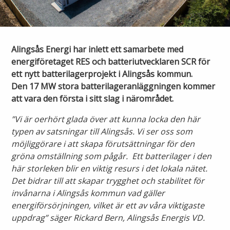
Ny elanslutning
Elmarknaden
Fiber
Värmepriser och avtalsvillkor
Tillfällig anslutning/byggskåp
Våra avtalsvillkor
Alingsås fibernät
Alingsås Energi har inlett ett samarbete med
Din fjärrvärmecentral
Ändra anslutning
energiföretaget RES och batteriutvecklaren SCR för
Ladda elbil
Sälj ditt överskott
ett nytt batterilagerprojekt i Alingsås kommun.
Anslut dig till fiber
Anslut dig till fjärrvärme
Den 17 MW stora batterilageranläggningen kommer
Ansluta egen elproduktion
att vara den första i sitt slag i närområdet.
Felanmälan
Byggvärme
Elmätare och HAN-port
”Vi är oerhört glada över att kunna locka den här
typen av satsningar till Alingsås. Vi ser oss som
Felanmälan
möjliggörare i att skapa förutsättningar för den
Manuell frånkoppling
Flyttanmälan
gröna omställning som pågår. Ett batterilager i den
Driftstörningar
här storleken blir en viktig resurs i det lokala nätet.
Det bidrar till att skapar trygghet och stabilitet för
invånarna i Alingsås kommun vad gäller
Varför blir det strömavbrott?
Kundservice
energiförsörjningen, vilket är ett av våra viktigaste
uppdrag” säger Rickard Bern, Alingsås Energis VD.
Bra att ha hemma vid ett strömavbrott