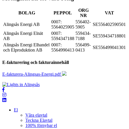
ORG
BOLAG
PEPPOL
VAT
NR
0007:
556402-
Alingsås Energi AB
SE556402590501
5564025905
5905
Alingsås Energi Elnät
0007:
559434-
SE559434718801
AB
5594347188
7188
Alingsås Energi Elhandel
0007:
556499-
SE556499041301
och Elproduktion AB
5564990413
0413
E-fakturering och fakturainnehåll
E-fakturera-Alingsas-Energi.pdf
El
Våra elavtal
Teckna Elavtal
100% förnybar el