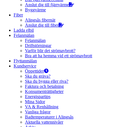
Anslut dig till fjärrvärme
Byggvärme
Fiber
Alingsås fibernät
Anslut dig till fiber
Ladda elbil
Felanmälan
Felanmälan
Driftstörningar
Varför blir det strömavbrott?
Bra att ha hemma vid ett strömavbrott
Flyttanmälan
Kundservice
Öppettider
Ska du gräva?
Ska du bygga eller riva?
Faktura och betalning
Konsumenträttigheter
Energispartips
Mina Sidor
VA & Renhållning
Vanliga frågor
Badtemperaturer i Alingsås
Aktuella vattennivåer