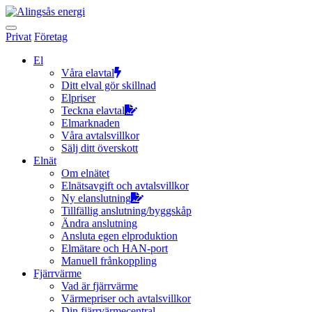
Hoppa
till
innehållet
Privat
Företag
El
Våra elavtal
Ditt elval gör skillnad
Elpriser
Teckna elavtal
Elmarknaden
Våra avtalsvillkor
Sälj ditt överskott
Elnät
Om elnätet
Elnätsavgift och avtalsvillkor
Ny elanslutning
Tillfällig anslutning/byggskåp
Ändra anslutning
Ansluta egen elproduktion
Elmätare och HAN-port
Manuell frånkoppling
Fjärrvärme
Vad är fjärrvärme
Värmepriser och avtalsvillkor
Din fjärrvärmecentral