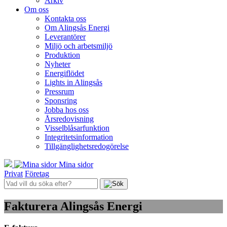
Arkiv
Om oss
Kontakta oss
Om Alingsås Energi
Leverantörer
Miljö och arbetsmiljö
Produktion
Nyheter
Energiflödet
Lights in Alingsås
Pressrum
Sponsring
Jobba hos oss
Årsredovisning
Visselblåsarfunktion
Integritetsinformation
Tillgänglighetsredogörelse
Mina sidor
Privat
Företag
Fakturera Alingsås Energi