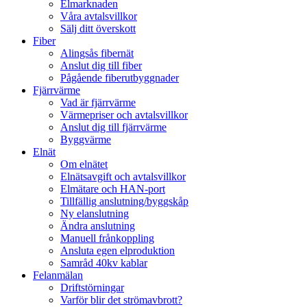
Elmarknaden
Våra avtalsvillkor
Sälj ditt överskott
Fiber
Alingsås fibernät
Anslut dig till fiber
Pågående fiberutbyggnader
Fjärrvärme
Vad är fjärrvärme
Värmepriser och avtalsvillkor
Anslut dig till fjärrvärme
Byggvärme
Elnät
Om elnätet
Elnätsavgift och avtalsvillkor
Elmätare och HAN-port
Tillfällig anslutning/byggskåp
Ny elanslutning
Ändra anslutning
Manuell frånkoppling
Ansluta egen elproduktion
Samråd 40kv kablar
Felanmälan
Driftstörningar
Varför blir det strömavbrott?