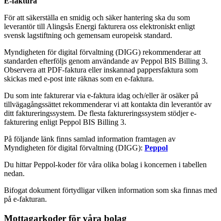
E-faktura
För att säkerställa en smidig och säker hantering ska du som
leverantör till Alingsås Energi fakturera oss elektroniskt enligt
svensk lagstiftning och gemensam europeisk standard.
Myndigheten för digital förvaltning (DIGG) rekommenderar att
standarden efterföljs genom användande av Peppol BIS Billing 3.
Observera att PDF-faktura eller inskannad pappersfaktura som
skickas med e-post inte räknas som en e-faktura.
Du som inte fakturerar via e-faktura idag och/eller är osäker på
tillvägagångssättet rekommenderar vi att kontakta din leverantör av
ditt faktureringssystem. De flesta faktureringssystem stödjer e-
fakturering enligt Peppol BIS Billing 3.
På följande länk finns samlad information framtagen av
Myndigheten för digital förvaltning (DIGG):
Peppol
Du hittar Peppol-koder för våra olika bolag i koncernen i tabellen
nedan.
Bifogat dokument förtydligar vilken information som ska finnas med
på e-fakturan.
Mottagarkoder för våra bolag