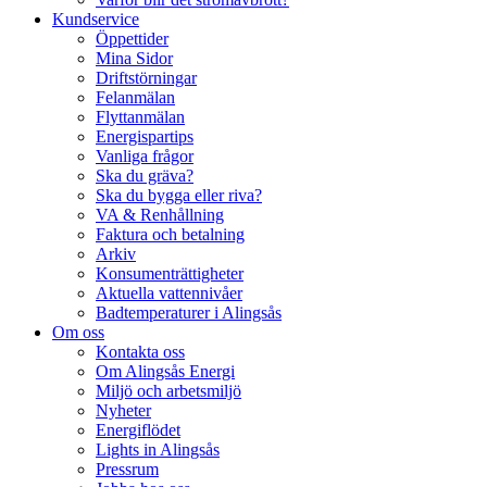
Kundservice
Öppettider
Mina Sidor
Driftstörningar
Felanmälan
Flyttanmälan
Energispartips
Vanliga frågor
Ska du gräva?
Ska du bygga eller riva?
VA & Renhållning
Faktura och betalning
Arkiv
Konsumenträttigheter
Aktuella vattennivåer
Badtemperaturer i Alingsås
Om oss
Kontakta oss
Om Alingsås Energi
Miljö och arbetsmiljö
Nyheter
Energiflödet
Lights in Alingsås
Pressrum