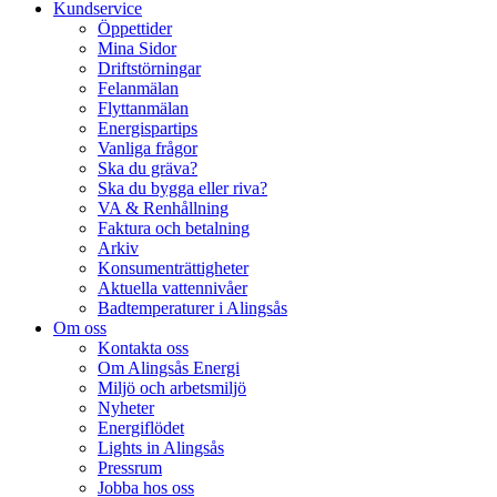
Kundservice
Öppettider
Mina Sidor
Driftstörningar
Felanmälan
Flyttanmälan
Energispartips
Vanliga frågor
Ska du gräva?
Ska du bygga eller riva?
VA & Renhållning
Faktura och betalning
Arkiv
Konsumenträttigheter
Aktuella vattennivåer
Badtemperaturer i Alingsås
Om oss
Kontakta oss
Om Alingsås Energi
Miljö och arbetsmiljö
Nyheter
Energiflödet
Lights in Alingsås
Pressrum
Jobba hos oss