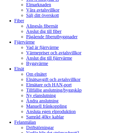
Elmarknaden
Våra avtalsvillkor
Sälj ditt överskott
Fiber
Alingsås fibernät
Anslut dig till fiber
Pågående fiberutbyggnader
Fjärrvärme
Vad är fjärrvärme
Värmepriser och avtalsvillkor
Anslut dig till fjärrvärme
Byggvärme
Elnät
Om elnätet
Elnätsavgift och avtalsvillkor
Elmätare och HAN-port
Tillfällig anslutning/byggskåp
Ny elanslutning
Ändra anslutning
Manuell frånkoppling
Ansluta egen elproduktion
Samråd 40kv kablar
Felanmälan
Driftstörningar
Varför blir det strömavbrott?