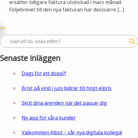
ersätter tidigare faktura utskickad i mars månad.
Följebrevet till den nya fakturan har dessvärre […]
Lights in Alingsås
Badtemperaturer i Alingsås
Pressrum
Aktuella vattennivåer
Sponsring
Arkiv
Senaste inläggen
Jobba hos oss
Dags för ett dopp?!
Årsredovisning
Brist på vind i juni bidrar till högt elpris
Visselblåsarfunktion
Sköt dina ärenden när det passar dig
Integritetsinformation
Ny app för våra kunder
Tillgänglighetsredogörelse
Välkommen Albot – vår nya digitala kollega!