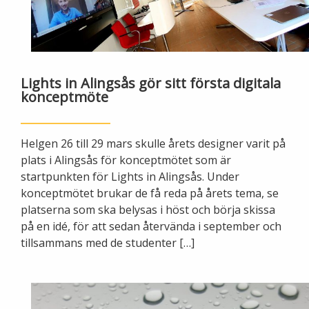
Ny elanslutning
Elmarknaden
Fiber
Värmepriser och avtalsvillkor
Tillfällig anslutning/byggskåp
Våra avtalsvillkor
Alingsås fibernät
Din fjärrvärmecentral
Ändra anslutning
Lights in Alingsås gör sitt första digitala
Ladda elbil
Sälj ditt överskott
konceptmöte
Anslut dig till fiber
Anslut dig till fjärrvärme
Ansluta egen elproduktion
Helgen 26 till 29 mars skulle årets designer varit på
Felanmälan
Byggvärme
Elmätare och HAN-port
plats i Alingsås för konceptmötet som är
startpunkten för Lights in Alingsås. Under
Felanmälan
Manuell frånkoppling
konceptmötet brukar de få reda på årets tema, se
Flyttanmälan
platserna som ska belysas i höst och börja skissa
Driftstörningar
på en idé, för att sedan återvända i september och
tillsammans med de studenter […]
Varför blir det strömavbrott?
Kundservice
Bra att ha hemma vid ett strömavbrott