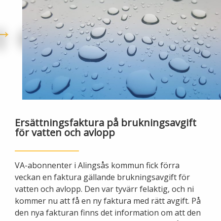
Öppettider
Om oss
Ska du gräva?
Kontakta oss
Ska du bygga eller riva?
Om Alingsås Energi
Faktura och betalning
Leverantörer
Konsumenträttigheter
Ersättningsfaktura på brukningsavgift
Miljö och arbetsmiljö
för vatten och avlopp
Energispartips
Produktion
Mina Sidor
VA-abonnenter i Alingsås kommun fick förra
veckan en faktura gällande brukningsavgift för
Nyheter
vatten och avlopp. Den var tyvärr felaktig, och ni
VA & Renhållning
kommer nu att få en ny faktura med rätt avgift. På
Energiflödet
den nya fakturan finns det information om att den
Vanliga frågor