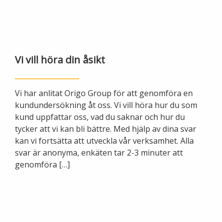
Ny elanslutning
Elmarknaden
Fiber
Värmepriser och avtalsvillkor
Tillfällig anslutning/byggskåp
Våra avtalsvillkor
Alingsås fibernät
Din fjärrvärmecentral
Ändra anslutning
Vi vill höra din åsikt
Ladda elbil
Sälj ditt överskott
Anslut dig till fiber
Anslut dig till fjärrvärme
Ansluta egen elproduktion
Vi har anlitat Origo Group för att genomföra en
Felanmälan
Byggvärme
kundundersökning åt oss. Vi vill höra hur du som
Elmätare och HAN-port
kund uppfattar oss, vad du saknar och hur du
tycker att vi kan bli bättre. Med hjälp av dina svar
Felanmälan
Manuell frånkoppling
kan vi fortsätta att utveckla vår verksamhet. Alla
Flyttanmälan
svar är anonyma, enkäten tar 2-3 minuter att
Driftstörningar
genomföra […]
Varför blir det strömavbrott?
Kundservice
Bra att ha hemma vid ett strömavbrott