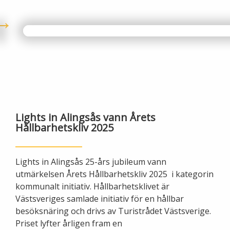
Öppettider
Om oss
Ska du gräva?
Kontakta oss
Ska du bygga eller riva?
Om Alingsås Energi
Faktura och betalning
Leverantörer
Konsumenträttigheter
Lights in Alingsås vann Årets
Hållbarhetskliv 2025
Miljö och arbetsmiljö
Energispartips
Lights in Alingsås 25-års jubileum vann
Produktion
Mina Sidor
utmärkelsen Årets Hållbarhetskliv 2025 i kategorin
kommunalt initiativ. Hållbarhetsklivet är
Nyheter
VA & Renhållning
Västsveriges samlade initiativ för en hållbar
besöksnäring och drivs av Turistrådet Västsverige.
Energiflödet
Priset lyfter årligen fram en
Vanliga frågor