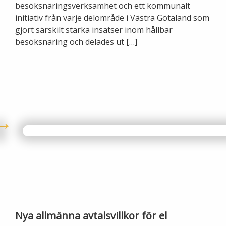
besöksnäringsverksamhet och ett kommunalt
Lights in Alingsås
initiativ från varje delområde i Västra Götaland som
Badtemperaturer i Alingsås
gjort särskilt starka insatser inom hållbar
besöksnäring och delades ut […]
Pressrum
Aktuella vattennivåer
Sponsring
Arkiv
Jobba hos oss
Årsredovisning
Visselblåsarfunktion
Integritetsinformation
Tillgänglighetsredogörelse
Nya allmänna avtalsvillkor för el