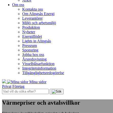
Arkiv
Om oss
Kontakta oss
Om Alingsås Energi
Leverantörer
Miljö och arbetsmiljö
Produktion
Nyheter
Energiflödet
Lights in Alingsås
Pressrum
Sponsring
Jobba hos oss
Årsredovisning
Visselblåsarfunktion
Integritetsinformation
Tillgänglighetsredogörelse
Mina sidor
Privat
Företag
Värmepriser och avtalsvillkor