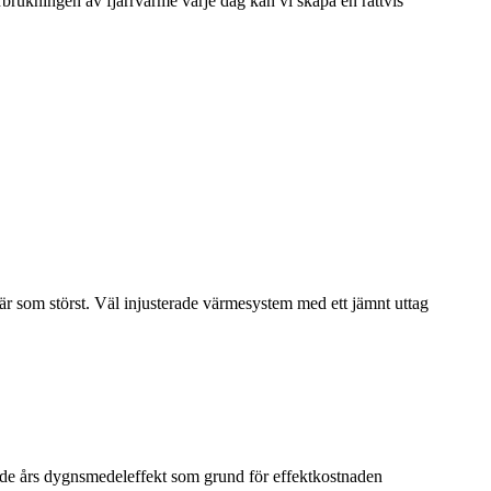
rbrukningen av fjärrvärme varje dag kan vi skapa en rättvis
t är som störst. Väl injusterade värmesystem med ett jämnt uttag
ende års dygnsmedeleffekt som grund för effektkostnaden