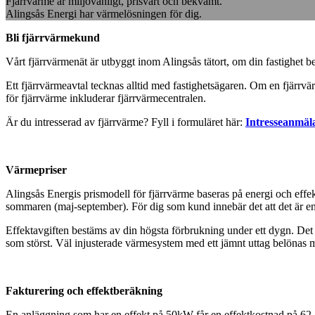
Fjärrvärme är miljövänligt, prisvärt och bekvämt.
Alingsås Energi har värmelösningen för dig.
Bli fjärrvärmekund
Vårt fjärrvärmenät är utbyggt inom Alingsås tätort, om din fastighet bef
Ett fjärrvärmeavtal tecknas alltid med fastighetsägaren. Om en fjärrvär
för fjärrvärme inkluderar fjärrvärmecentralen.
Är du intresserad av fjärrvärme? Fyll i formuläret här:
Intresseanmäl
Värmepriser
Alingsås Energis prismodell för fjärrvärme baseras på energi och effek
sommaren (maj-september). För dig som kund innebär det att det är enk
Effektavgiften bestäms av din högsta förbrukning under ett dygn. Det är
som störst. Väl injusterade värmesystem med ett jämnt uttag belönas 
Fakturering och effektberäkning
En anläggning som har en effekt på 50kW får en effektkostnad på 62 