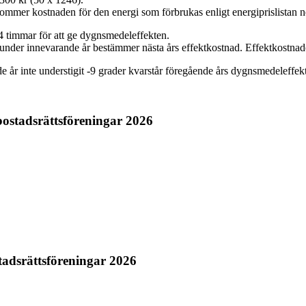
lkommer kostnaden för den energi som förbrukas enligt energiprislistan 
4 timmar för att ge dygnsmedeleffekten.
n under innevarande år bestämmer nästa års effektkostnad. Effektkostn
r inte understigit -9 grader kvarstår föregående års dygnsmedeleffek
 bostadsrättsföreningar 2026
stadsrättsföreningar 2026