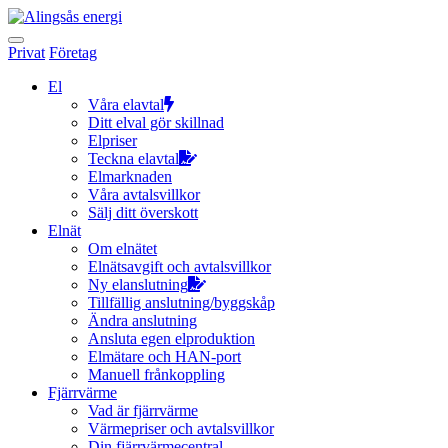
Hoppa
till
innehållet
Privat
Företag
El
Våra elavtal
Ditt elval gör skillnad
Elpriser
Teckna elavtal
Elmarknaden
Våra avtalsvillkor
Sälj ditt överskott
Elnät
Om elnätet
Elnätsavgift och avtalsvillkor
Ny elanslutning
Tillfällig anslutning/byggskåp
Ändra anslutning
Ansluta egen elproduktion
Elmätare och HAN-port
Manuell frånkoppling
Fjärrvärme
Vad är fjärrvärme
Värmepriser och avtalsvillkor
Din fjärrvärmecentral