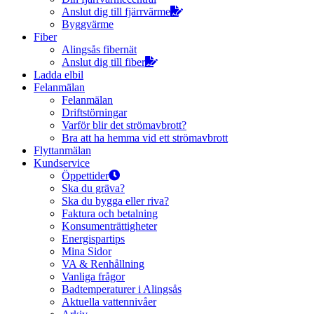
Anslut dig till fjärrvärme
Byggvärme
Fiber
Alingsås fibernät
Anslut dig till fiber
Ladda elbil
Felanmälan
Felanmälan
Driftstörningar
Varför blir det strömavbrott?
Bra att ha hemma vid ett strömavbrott
Flyttanmälan
Kundservice
Öppettider
Ska du gräva?
Ska du bygga eller riva?
Faktura och betalning
Konsumenträttigheter
Energispartips
Mina Sidor
VA & Renhållning
Vanliga frågor
Badtemperaturer i Alingsås
Aktuella vattennivåer