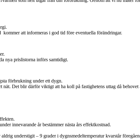
järrvärmen som helt utgår från din förbrukning. Genom att vi nu mäter fö
rgi.
kommer att informeras i god tid före eventuella förändringar.
er.
a nya prislistorna införs samtidigt.
gsta förbrukning under ett dygn.
 nät. Det blir därför viktigt att ha koll på fastighetens uttag då behove
ffekten.
 under innevarande år bestämmer nästa års effektkostnad.
r aldrig understigit – 9 grader i dygnsmedeltemperatur kvarstår föregå