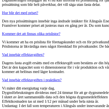
Digitaliseringen möjliggör att vi nu kan utforma en prissättning för f
prissättning som blir helt påverkbar, det vill säga utan fasta delar.
Hur blir det med priset?
Den nya prissättningen innebär inga ändrade intäkter för Alingsås Ene
Framöver kommer priset att justeras max en gång per år. Du som kund 
Kommer det att finnas olika prislistor?
Vi kommer att ha en prislista för företagskunder och en för privatkund
Prislistorna är likvärdiga men något förenklad för privatkunder. De båd
Vad innebär effektavgiften?
Dagens fasta avgift ersätts med en effektavgift som bestäms av din hö
Det är den kapacitet som vi dimensionerar för i vår produktion och vårt
kommer att belönas med lägre kostnader.
Vad innebär effektavgiften i praktiken?
Vi mäter ditt energiuttag varje dag.
Dygnsförbrukningen divideras med 24 timmar för att ge dygnsmedele
I slutet av året sammanställs data och den högsta dygnsmedeleffekten
Effektkostnaden tas ut med 1/12 per månad under hela nästa år.
Undantag: I det fall som temperaturen i Alingsås under innevarande å