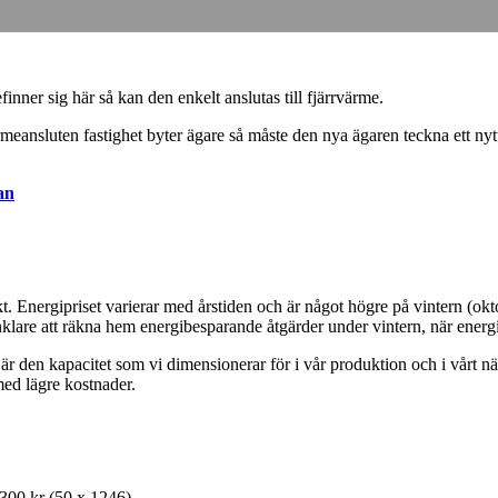
inner sig här så kan den enkelt anslutas till fjärrvärme.
meansluten fastighet byter ägare så måste den nya ägaren teckna ett nytt 
an
t. Energipriset varierar med årstiden och är något högre på vintern (okt
lare att räkna hem energibesparande åtgärder under vintern, när energi
 den kapacitet som vi dimensionerar för i vår produktion och i vårt nät. 
med lägre kostnader.
300 kr (50 x 1246).