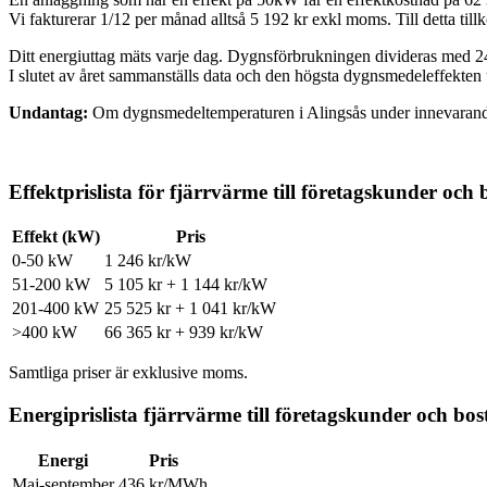
Vi fakturerar 1/12 per månad alltså 5 192 kr exkl moms. Till detta til
Ditt energiuttag mäts varje dag. Dygnsförbrukningen divideras med 2
I slutet av året sammanställs data och den högsta dygnsmedeleffekte
Undantag:
Om dygnsmedeltemperaturen i Alingsås under innevarande å
Effektprislista för fjärrvärme till företagskunder och
Effekt (kW)
Pris
0-50 kW
1 246 kr/kW
51-200 kW
5 105 kr + 1 144 kr/kW
201-400 kW
25 525 kr + 1 041 kr/kW
>400 kW
66 365 kr + 939 kr/kW
Samtliga priser är exklusive moms.
Energiprislista fjärrvärme till företagskunder och bo
Energi
Pris
Maj-september
436 kr/MWh