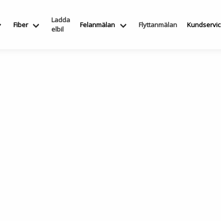
Ladda
Fiber
Felanmälan
Flyttanmälan
Kundservi
elbil