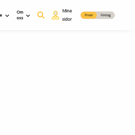
Mina
Om
ce
Privat
Företag
oss
sidor