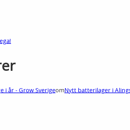
ega!
rer
ge i år - Grow Sverige
om
Nytt batterilager i Aling