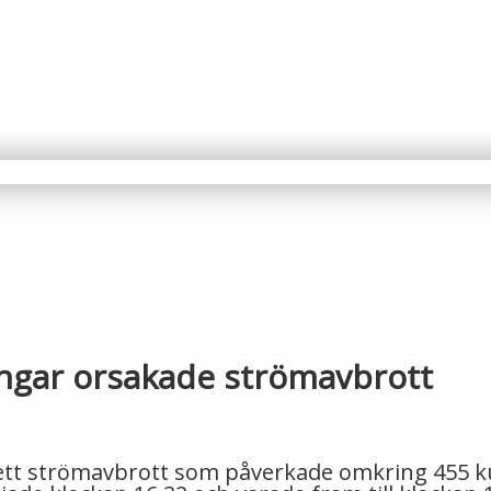
ngar orsakade strömavbrott
e ett strömavbrott som påverkade omkring 455 