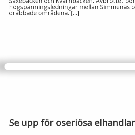
Saxebäcken och Kvarnbacken. Avbrottet börjad
högspänningsledningar mellan Simmenäs och S
drabbade områdena. […]
Se upp för oseriösa elhandla