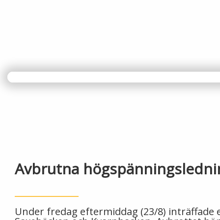
Avbrutna högspänningsledni
Under fredag eftermiddag (23/8) inträffad