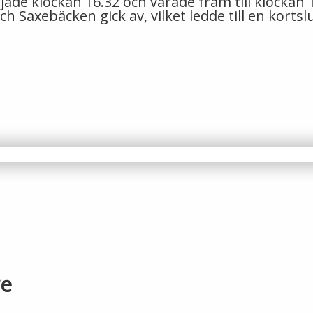
e klockan 16.32 och varade fram till klockan 17
axebäcken gick av, vilket ledde till en kortslu
re