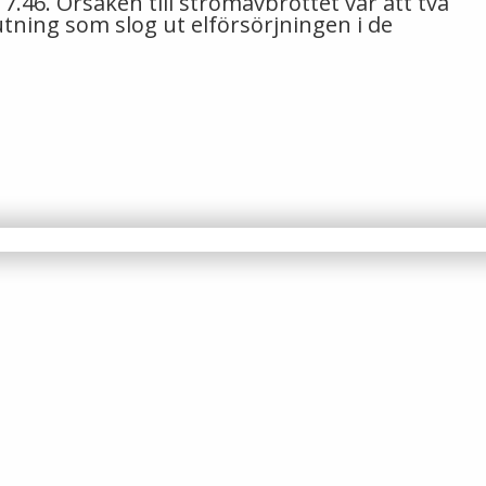
.46. Orsaken till strömavbrottet var att två
tning som slog ut elförsörjningen i de