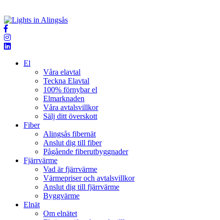
El
Våra elavtal
Teckna Elavtal
100% förnybar el
Elmarknaden
Våra avtalsvillkor
Sälj ditt överskott
Fiber
Alingsås fibernät
Anslut dig till fiber
Pågående fiberutbyggnader
Fjärrvärme
Vad är fjärrvärme
Värmepriser och avtalsvillkor
Anslut dig till fjärrvärme
Byggvärme
Elnät
Om elnätet