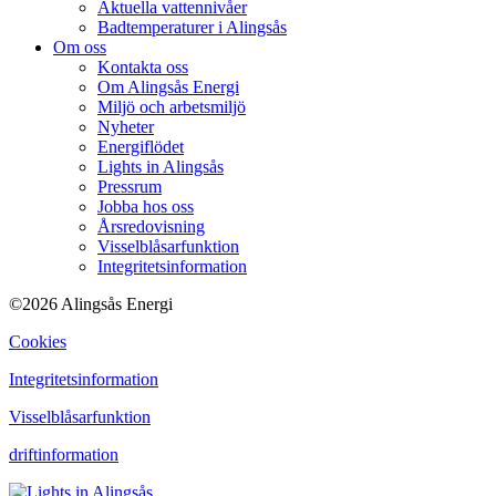
Aktuella vattennivåer
Badtemperaturer i Alingsås
Om oss
Kontakta oss
Om Alingsås Energi
Miljö och arbetsmiljö
Nyheter
Energiflödet
Lights in Alingsås
Pressrum
Jobba hos oss
Årsredovisning
Visselblåsarfunktion
Integritetsinformation
©2026 Alingsås Energi
Cookies
Integritetsinformation
Visselblåsarfunktion
driftinformation