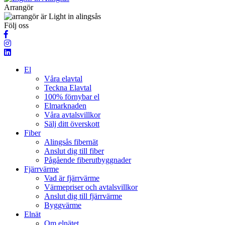
Arrangör
Följ oss
El
Våra elavtal
Teckna Elavtal
100% förnybar el
Elmarknaden
Våra avtalsvillkor
Sälj ditt överskott
Fiber
Alingsås fibernät
Anslut dig till fiber
Pågående fiberutbyggnader
Fjärrvärme
Vad är fjärrvärme
Värmepriser och avtalsvillkor
Anslut dig till fjärrvärme
Byggvärme
Elnät
Om elnätet