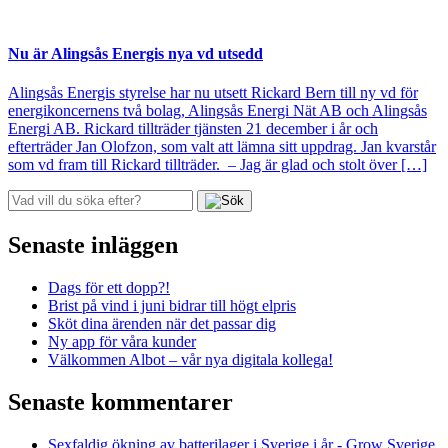
Nu är Alingsås Energis nya vd utsedd
Alingsås Energis styrelse har nu utsett Rickard Bern till ny vd för
energikoncernens två bolag, Alingsås Energi Nät AB och Alingsås
Energi AB. Rickard tillträder tjänsten 21 december i år och
efterträder Jan Olofzon, som valt att lämna sitt uppdrag. Jan kvarstår
som vd fram till Rickard tillträder. – Jag är glad och stolt över […]
Senaste inläggen
Dags för ett dopp?!
Brist på vind i juni bidrar till högt elpris
Sköt dina ärenden när det passar dig
Ny app för våra kunder
Välkommen Albot – vår nya digitala kollega!
Senaste kommentarer
Sexfaldig ökning av batterilager i Sverige i år - Grow Sverige