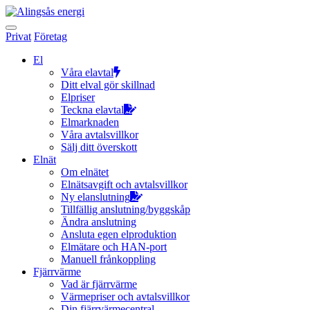
Hoppa
till
innehållet
Privat
Företag
El
Våra elavtal
Ditt elval gör skillnad
Elpriser
Teckna elavtal
Elmarknaden
Våra avtalsvillkor
Sälj ditt överskott
Elnät
Om elnätet
Elnätsavgift och avtalsvillkor
Ny elanslutning
Tillfällig anslutning/byggskåp
Ändra anslutning
Ansluta egen elproduktion
Elmätare och HAN-port
Manuell frånkoppling
Fjärrvärme
Vad är fjärrvärme
Värmepriser och avtalsvillkor
Din fjärrvärmecentral