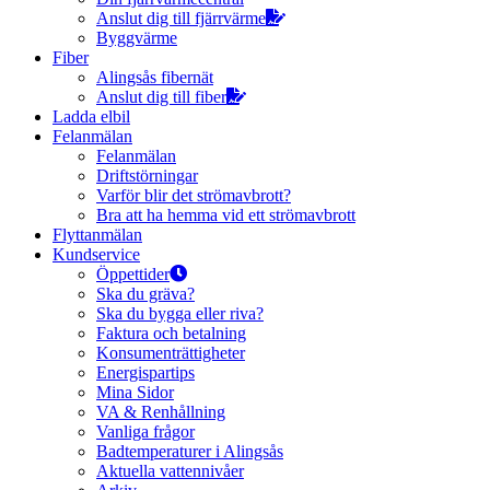
Anslut dig till fjärrvärme
Byggvärme
Fiber
Alingsås fibernät
Anslut dig till fiber
Ladda elbil
Felanmälan
Felanmälan
Driftstörningar
Varför blir det strömavbrott?
Bra att ha hemma vid ett strömavbrott
Flyttanmälan
Kundservice
Öppettider
Ska du gräva?
Ska du bygga eller riva?
Faktura och betalning
Konsumenträttigheter
Energispartips
Mina Sidor
VA & Renhållning
Vanliga frågor
Badtemperaturer i Alingsås
Aktuella vattennivåer