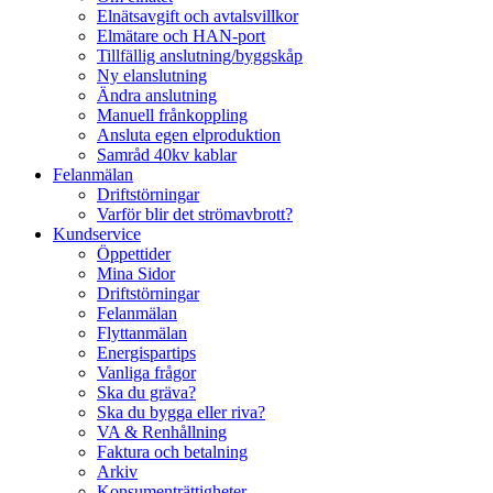
Elnätsavgift och avtalsvillkor
Elmätare och HAN-port
Tillfällig anslutning/byggskåp
Ny elanslutning
Ändra anslutning
Manuell frånkoppling
Ansluta egen elproduktion
Samråd 40kv kablar
Felanmälan
Driftstörningar
Varför blir det strömavbrott?
Kundservice
Öppettider
Mina Sidor
Driftstörningar
Felanmälan
Flyttanmälan
Energispartips
Vanliga frågor
Ska du gräva?
Ska du bygga eller riva?
VA & Renhållning
Faktura och betalning
Arkiv
Konsumenträttigheter