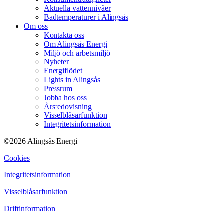
Aktuella vattennivåer
Badtemperaturer i Alingsås
Om oss
Kontakta oss
Om Alingsås Energi
Miljö och arbetsmiljö
Nyheter
Energiflödet
Lights in Alingsås
Pressrum
Jobba hos oss
Årsredovisning
Visselblåsarfunktion
Integritetsinformation
©2026 Alingsås Energi
Cookies
Integritetsinformation
Visselblåsarfunktion
Driftinformation