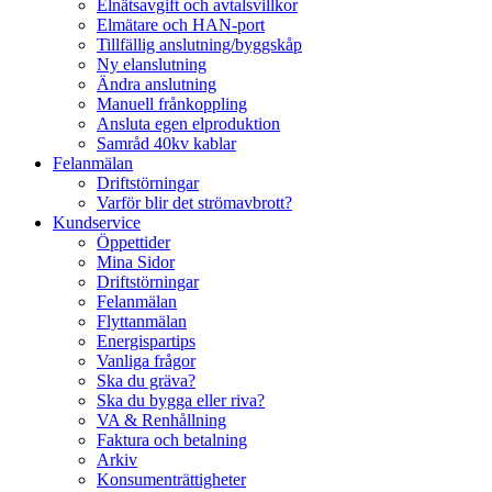
Elnätsavgift och avtalsvillkor
Elmätare och HAN-port
Tillfällig anslutning/byggskåp
Ny elanslutning
Ändra anslutning
Manuell frånkoppling
Ansluta egen elproduktion
Samråd 40kv kablar
Felanmälan
Driftstörningar
Varför blir det strömavbrott?
Kundservice
Öppettider
Mina Sidor
Driftstörningar
Felanmälan
Flyttanmälan
Energispartips
Vanliga frågor
Ska du gräva?
Ska du bygga eller riva?
VA & Renhållning
Faktura och betalning
Arkiv
Konsumenträttigheter