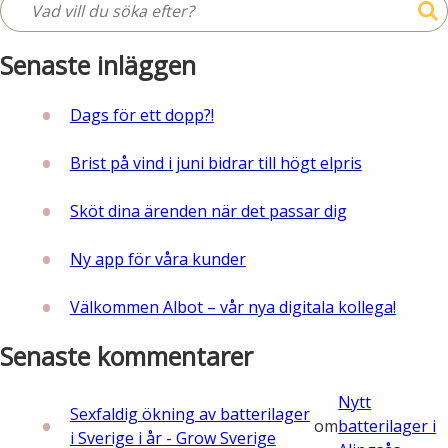
Öppettider
Om oss
Senaste inläggen
Ska du gräva?
Kontakta oss
Dags för ett dopp?!
Ska du bygga eller riva?
Om Alingsås Energi
Brist på vind i juni bidrar till högt elpris
Faktura och betalning
Leverantörer
Sköt dina ärenden när det passar dig
Konsumenträttigheter
Ny app för våra kunder
Miljö och arbetsmiljö
Energispartips
Välkommen Albot – vår nya digitala kollega!
Produktion
Mina Sidor
Senaste kommentarer
Nyheter
VA & Renhållning
Nytt
Sexfaldig ökning av batterilager
Energiflödet
om
batterilager i
i Sverige i år - Grow Sverige
Vanliga frågor