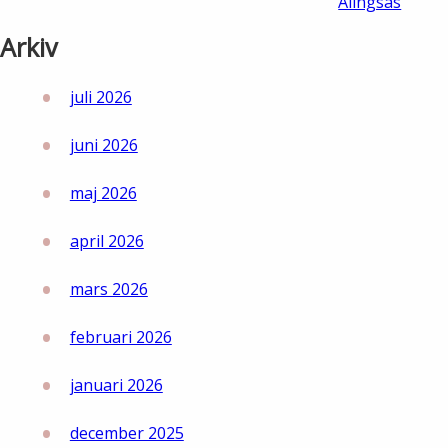
Alingsås
Lights in Alingsås
Arkiv
Badtemperaturer i Alingsås
Pressrum
juli 2026
Aktuella vattennivåer
Sponsring
juni 2026
Arkiv
maj 2026
Jobba hos oss
april 2026
Årsredovisning
mars 2026
Visselblåsarfunktion
februari 2026
Integritetsinformation
januari 2026
Tillgänglighetsredogörelse
december 2025