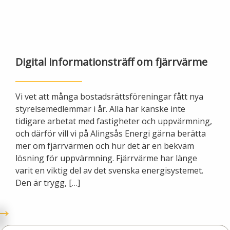
Ny elanslutning
Elmarknaden
Fiber
Värmepriser och avtalsvillkor
Tillfällig anslutning/byggskåp
Våra avtalsvillkor
Alingsås fibernät
Din fjärrvärmecentral
Ändra anslutning
Digital informationsträff om fjärrvärme
Ladda elbil
Sälj ditt överskott
Anslut dig till fiber
Anslut dig till fjärrvärme
Ansluta egen elproduktion
Vi vet att många bostadsrättsföreningar fått nya
Felanmälan
Byggvärme
styrelsemedlemmar i år. Alla har kanske inte
Elmätare och HAN-port
tidigare arbetat med fastigheter och uppvärmning,
och därför vill vi på Alingsås Energi gärna berätta
Felanmälan
Manuell frånkoppling
mer om fjärrvärmen och hur det är en bekväm
Flyttanmälan
lösning för uppvärmning. Fjärrvärme har länge
Driftstörningar
varit en viktig del av det svenska energisystemet.
Den är trygg, […]
Varför blir det strömavbrott?
Kundservice
Bra att ha hemma vid ett strömavbrott