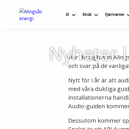
Hoppa
till
El
Elnät
Fjärrvärme
innehållet
Nyheter i
Har du Lights in Aling
och svar på de vanliga
Nytt för i år är att au
med våra duktiga guide
installationerna hand
Audio-guiden kommer a
Dessutom kommer spele