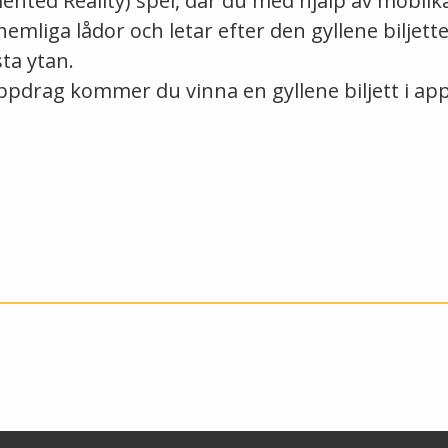
mented Reality) spel, där du med hjälp av mobil
mliga lådor och letar efter den gyllene biljett
ta ytan.
uppdrag kommer du vinna en gyllene biljett i ap