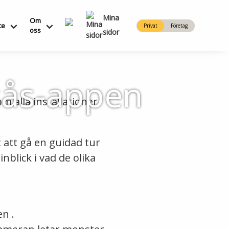
Mina
Om
ce
Privat
Företag
oss
sidor
gsås-appen
m alla installationer
t att gå en guidad tur
blick i vad de olika
n .