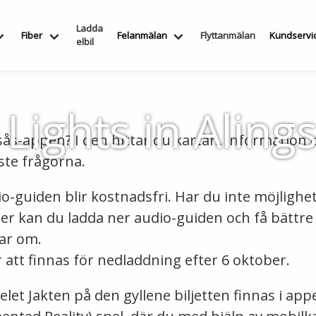
Ladda
Fiber
Felanmälan
Flyttanmälan
Kundservi
elbil
 Lights in Alin
sås-appen? I den hittar du kartan, information o
ste frågorna.
dio-guiden blir kostnadsfri. Har du inte möjlighe
r kan du ladda ner audio-guiden och få bättre in
lar om.
tt finnas för nedladdning efter 6 oktober.
t Jakten på den gyllene biljetten finnas i appe