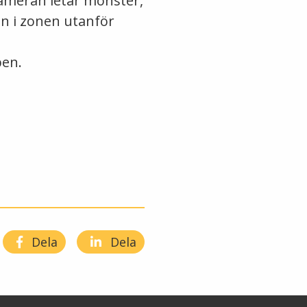
kameran letar monster,
en i zonen utanför
pen.
Dela
Dela