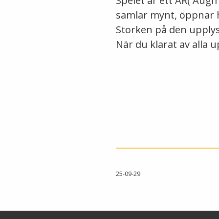
Spelet är ett AR( Aug
samlar mynt, öppnar he
Storken på den upplys
När du klarat av alla 
25-09-29