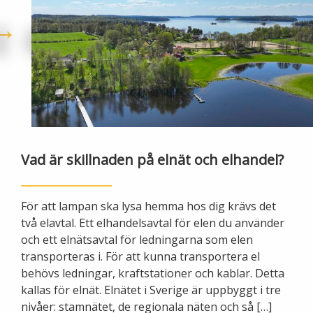
Öppettider
Om oss
Ska du gräva?
Kontakta oss
Ska du bygga eller riva?
Om Alingsås Energi
Faktura och betalning
Leverantörer
Konsumenträttigheter
Vad är skillnaden på elnät och elhandel?
Miljö och arbetsmiljö
Energispartips
För att lampan ska lysa hemma hos dig krävs det
Produktion
två elavtal. Ett elhandelsavtal för elen du använder
Mina Sidor
och ett elnätsavtal för ledningarna som elen
transporteras i. För att kunna transportera el
Nyheter
VA & Renhållning
behövs ledningar, kraftstationer och kablar. Detta
kallas för elnät. Elnätet i Sverige är uppbyggt i tre
Energiflödet
nivåer: stamnätet, de regionala näten och så […]
Vanliga frågor