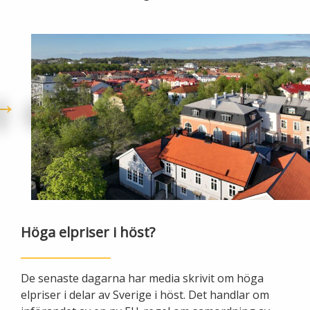
Lights in Alingsås
Badtemperaturer i Alingsås
Pressrum
Aktuella vattennivåer
Sponsring
Arkiv
Jobba hos oss
Årsredovisning
Visselblåsarfunktion
Höga elpriser i höst?
Integritetsinformation
De senaste dagarna har media skrivit om höga
Tillgänglighetsredogörelse
elpriser i delar av Sverige i höst. Det handlar om