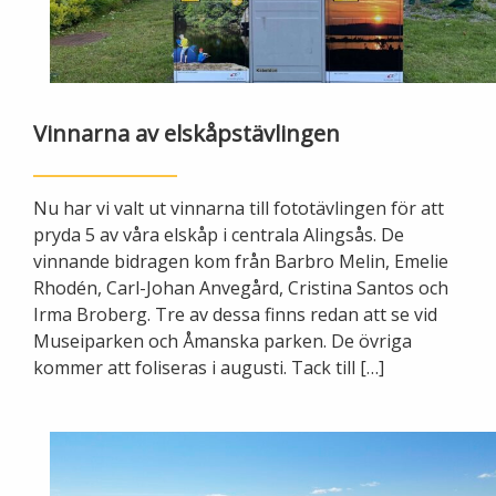
Ny elanslutning
Elmarknaden
Fiber
Värmepriser och avtalsvillkor
Tillfällig anslutning/byggskåp
Våra avtalsvillkor
Alingsås fibernät
Din fjärrvärmecentral
Ändra anslutning
Vinnarna av elskåpstävlingen
Ladda elbil
Sälj ditt överskott
Anslut dig till fiber
Anslut dig till fjärrvärme
Ansluta egen elproduktion
Nu har vi valt ut vinnarna till fototävlingen för att
Felanmälan
Byggvärme
pryda 5 av våra elskåp i centrala Alingsås. De
Elmätare och HAN-port
vinnande bidragen kom från Barbro Melin, Emelie
Rhodén, Carl-Johan Anvegård, Cristina Santos och
Felanmälan
Manuell frånkoppling
Irma Broberg. Tre av dessa finns redan att se vid
Flyttanmälan
Museiparken och Åmanska parken. De övriga
Driftstörningar
kommer att foliseras i augusti. Tack till […]
Varför blir det strömavbrott?
Kundservice
Bra att ha hemma vid ett strömavbrott