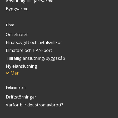
Anslut dig till fjärrvärme
Byggvärme
Elnät
Om elnätet
Elnätsavgift och avtalsvillkor
Elmätare och HAN-port
Tillfällig anslutning/byggskåp
Ny elanslutning
Mer
Felanmälan
Driftstörningar
Varför blir det strömavbrott?