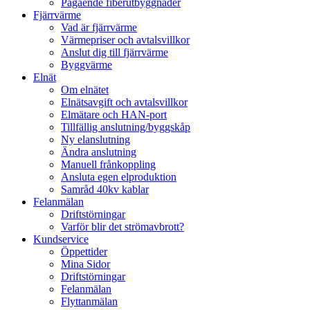
Pågående fiberutbyggnader
Fjärrvärme
Vad är fjärrvärme
Värmepriser och avtalsvillkor
Anslut dig till fjärrvärme
Byggvärme
Elnät
Om elnätet
Elnätsavgift och avtalsvillkor
Elmätare och HAN-port
Tillfällig anslutning/byggskåp
Ny elanslutning
Ändra anslutning
Manuell frånkoppling
Ansluta egen elproduktion
Samråd 40kv kablar
Felanmälan
Driftstörningar
Varför blir det strömavbrott?
Kundservice
Öppettider
Mina Sidor
Driftstörningar
Felanmälan
Flyttanmälan