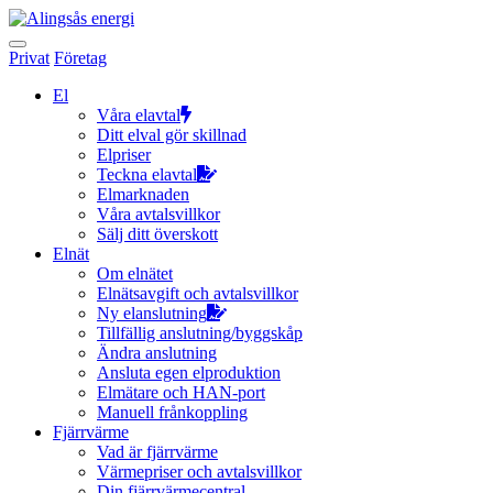
Hoppa
till
innehållet
Privat
Företag
El
Våra elavtal
Ditt elval gör skillnad
Elpriser
Teckna elavtal
Elmarknaden
Våra avtalsvillkor
Sälj ditt överskott
Elnät
Om elnätet
Elnätsavgift och avtalsvillkor
Ny elanslutning
Tillfällig anslutning/byggskåp
Ändra anslutning
Ansluta egen elproduktion
Elmätare och HAN-port
Manuell frånkoppling
Fjärrvärme
Vad är fjärrvärme
Värmepriser och avtalsvillkor
Din fjärrvärmecentral