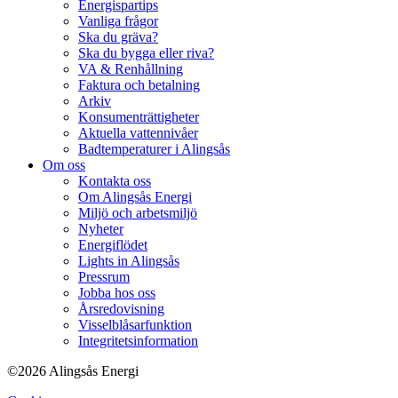
Energispartips
Vanliga frågor
Ska du gräva?
Ska du bygga eller riva?
VA & Renhållning
Faktura och betalning
Arkiv
Konsumenträttigheter
Aktuella vattennivåer
Badtemperaturer i Alingsås
Om oss
Kontakta oss
Om Alingsås Energi
Miljö och arbetsmiljö
Nyheter
Energiflödet
Lights in Alingsås
Pressrum
Jobba hos oss
Årsredovisning
Visselblåsarfunktion
Integritetsinformation
©2026 Alingsås Energi