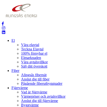
El
Våra elavtal
Teckna Elavtal
100% förnybar el
Elmarknaden
Våra avtalsvillkor
Sälj ditt överskott
Fiber
Alingsås fibernät
Anslut dig till fiber
Pågående fiberutbyggnader
Fjärrvärme
Vad är fjärrvärme
Värmepriser och avtalsvillkor
Anslut dig till fjärrvärme
Byggvärme