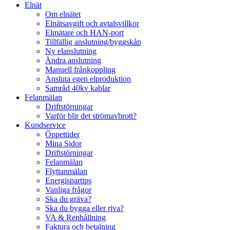
Elnät
Om elnätet
Elnätsavgift och avtalsvillkor
Elmätare och HAN-port
Tillfällig anslutning/byggskåp
Ny elanslutning
Ändra anslutning
Manuell frånkoppling
Ansluta egen elproduktion
Samråd 40kv kablar
Felanmälan
Driftstörningar
Varför blir det strömavbrott?
Kundservice
Öppettider
Mina Sidor
Driftstörningar
Felanmälan
Flyttanmälan
Energispartips
Vanliga frågor
Ska du gräva?
Ska du bygga eller riva?
VA & Renhållning
Faktura och betalning