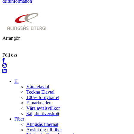
driftinformation
Arrangör
Följ oss
El
Våra elavtal
Teckna Elavtal
100% förnybar el
Elmarknaden
Våra avtalsvillkor
Sälj ditt överskott
Fiber
Alingsås fibernät
Anslut dig till fiber