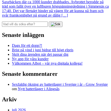
Saxebäcken där ca 1000 kunder drabbades. Avbrottet berodde på
träd som fallit över en luftburen högspänningsledning i Simmenäs ca
17:40. Det var flertalet hinder på vägen för att kunna nå fram och
svår framkomlighet på grund av dålig […]
Senaste inläggen
Dags för ett dopp?!
Brist på vind i juni bidrar till högt elpris
Sköt dina ärenden när det passar dig
Ny app för våra kunder
Välkommen Albot – vår nya digitala kollega!
Senaste kommentarer
Sexfaldig ökning av batterilager i Sverige i år - Grow Sverige
om
Nytt batterilager i Alingsås
Arkiv
juli 2026