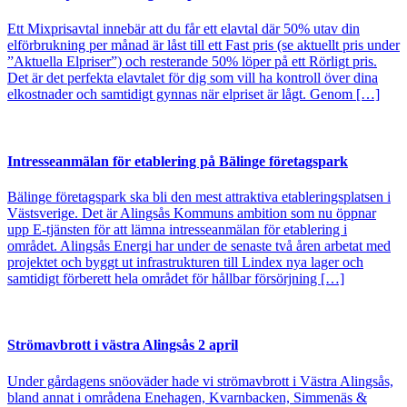
Ett Mixprisavtal innebär att du får ett elavtal där 50% utav din
elförbrukning per månad är låst till ett Fast pris (se aktuellt pris under
”Aktuella Elpriser”) och resterande 50% löper på ett Rörligt pris.
Det är det perfekta elavtalet för dig som vill ha kontroll över dina
elkostnader och samtidigt gynnas när elpriset är lågt. Genom […]
Intresseanmälan för etablering på Bälinge företagspark
Bälinge företagspark ska bli den mest attraktiva etableringsplatsen i
Västsverige. Det är Alingsås Kommuns ambition som nu öppnar
upp E-tjänsten för att lämna intresseanmälan för etablering i
området. Alingsås Energi har under de senaste två åren arbetat med
projektet och byggt ut infrastrukturen till Lindex nya lager och
samtidigt förberett hela området för hållbar försörjning […]
Strömavbrott i västra Alingsås 2 april
Under gårdagens snöoväder hade vi strömavbrott i Västra Alingsås,
bland annat i områdena Enehagen, Kvarnbacken, Simmenäs &