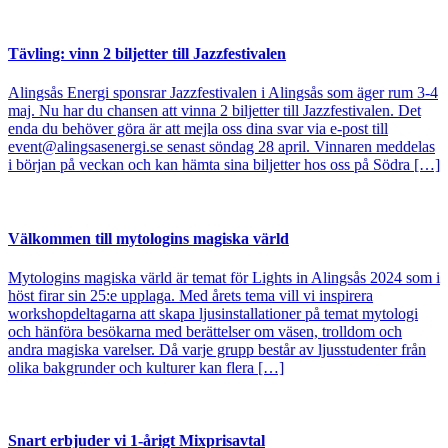
Tävling: vinn 2 biljetter till Jazzfestivalen
Alingsås Energi sponsrar Jazzfestivalen i Alingsås som äger rum 3-4
maj. Nu har du chansen att vinna 2 biljetter till Jazzfestivalen. Det
enda du behöver göra är att mejla oss dina svar via e-post till
event@alingsasenergi.se senast söndag 28 april. Vinnaren meddelas
i början på veckan och kan hämta sina biljetter hos oss på Södra […]
Välkommen till mytologins magiska värld
Mytologins magiska värld är temat för Lights in Alingsås 2024 som i
höst firar sin 25:e upplaga. Med årets tema vill vi inspirera
workshopdeltagarna att skapa ljusinstallationer på temat mytologi
och hänföra besökarna med berättelser om väsen, trolldom och
andra magiska varelser. Då varje grupp består av ljusstudenter från
olika bakgrunder och kulturer kan flera […]
Snart erbjuder vi 1-årigt Mixprisavtal