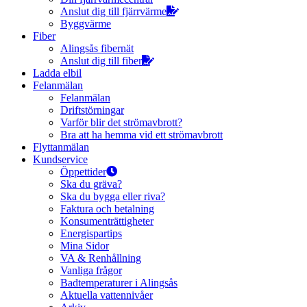
Anslut dig till fjärrvärme
Byggvärme
Fiber
Alingsås fibernät
Anslut dig till fiber
Ladda elbil
Felanmälan
Felanmälan
Driftstörningar
Varför blir det strömavbrott?
Bra att ha hemma vid ett strömavbrott
Flyttanmälan
Kundservice
Öppettider
Ska du gräva?
Ska du bygga eller riva?
Faktura och betalning
Konsumenträttigheter
Energispartips
Mina Sidor
VA & Renhållning
Vanliga frågor
Badtemperaturer i Alingsås
Aktuella vattennivåer