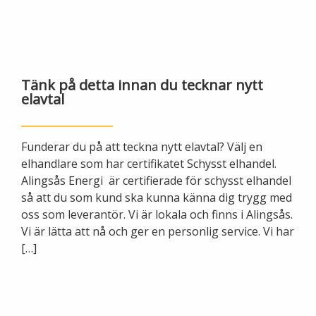
Ny elanslutning
Elmarknaden
Fiber
Värmepriser och avtalsvillkor
Tillfällig anslutning/byggskåp
Våra avtalsvillkor
Alingsås fibernät
Din fjärrvärmecentral
Ändra anslutning
Tänk på detta innan du tecknar nytt
Ladda elbil
Sälj ditt överskott
elavtal
Anslut dig till fiber
Anslut dig till fjärrvärme
Ansluta egen elproduktion
Funderar du på att teckna nytt elavtal? Välj en
Felanmälan
Byggvärme
Elmätare och HAN-port
elhandlare som har certifikatet Schysst elhandel.
Alingsås Energi är certifierade för schysst elhandel
Felanmälan
Manuell frånkoppling
så att du som kund ska kunna känna dig trygg med
Flyttanmälan
oss som leverantör. Vi är lokala och finns i Alingsås.
Driftstörningar
Vi är lätta att nå och ger en personlig service. Vi har
[…]
Varför blir det strömavbrott?
Kundservice
Bra att ha hemma vid ett strömavbrott