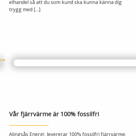
elhandel så att du som kund ska kunna känna dig
trygg med […]
Lights in Alingsås
Badtemperaturer i Alingsås
Pressrum
Aktuella vattennivåer
Sponsring
Arkiv
Jobba hos oss
Årsredovisning
Visselblåsarfunktion
Integritetsinformation
Vår fjärrvärme är 100% fossilfri
Tillgänglighetsredogörelse
Alingsås Energi levererar 100% fossilfri fjärrvärme.