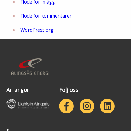
Flöde för inlägg
Flöde för kommentarer
WordPress.org
Arrangör
Följ oss
El