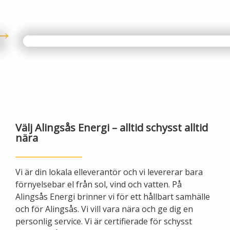
Öppettider
Om oss
Ska du gräva?
Kontakta oss
Ska du bygga eller riva?
Om Alingsås Energi
Faktura och betalning
Leverantörer
Konsumenträttigheter
Välj Alingsås Energi – alltid schysst alltid
Miljö och arbetsmiljö
nära
Energispartips
Produktion
Mina Sidor
Vi är din lokala elleverantör och vi levererar bara
förnyelsebar el från sol, vind och vatten. På
Nyheter
Alingsås Energi brinner vi för ett hållbart samhälle
VA & Renhållning
och för Alingsås. Vi vill vara nära och ge dig en
Energiflödet
personlig service. Vi är certifierade för schysst
Vanliga frågor