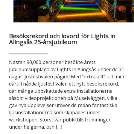
Ny elanslutning
Elmarknaden
Fiber
Värmepriser och avtalsvillkor
Tillfällig anslutning/byggskåp
Våra avtalsvillkor
Alingsås fibernät
Din fjärrvärmecentral
Ändra anslutning
Besöksrekord och lovord för Lights in
Ladda elbil
Sälj ditt överskott
Alingsås 25-årsjubileum
Anslut dig till fiber
Anslut dig till fjärrvärme
Ansluta egen elproduktion
Nästan 90,000 personer besökte årets
Felanmälan
Byggvärme
Elmätare och HAN-port
jubileumsupplaga av Lights in Alingsås under de 31
dagar ljusfestivalen pågick! Med ”extra allt” och mer
Felanmälan
Manuell frånkoppling
därtill nådde ljusfestivalen ett nytt besöksrekord,
Flyttanmälan
där många uppskattade extra installationerna
Driftstörningar
såsom videoprojektionen på Museiväggen, vilka
gav nya upplevelser utöver de redan fantastiska
ljusinstallationerna som skapades under
Varför blir det strömavbrott?
Kundservice
workshopen. Störst var publiktillströmningen
under helgerna, och […]
Bra att ha hemma vid ett strömavbrott