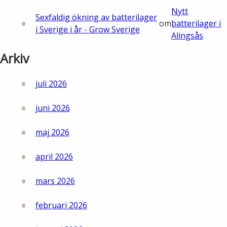
Nytt
Lights in Alingsås
Sexfaldig ökning av batterilager
Badtemperaturer i Alingsås
om
batterilager i
i Sverige i år - Grow Sverige
Alingsås
Pressrum
Aktuella vattennivåer
Arkiv
Sponsring
Arkiv
juli 2026
Jobba hos oss
juni 2026
Årsredovisning
maj 2026
Visselblåsarfunktion
april 2026
Integritetsinformation
mars 2026
februari 2026
Tillgänglighetsredogörelse