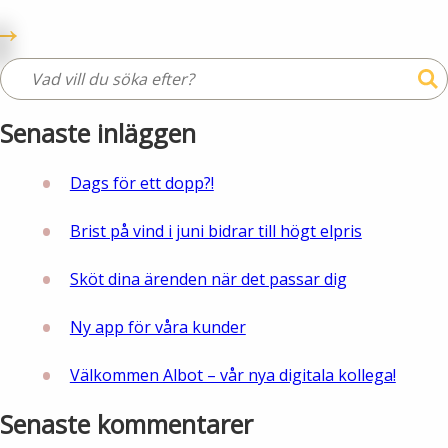
Öppettider
Om oss
Ska du gräva?
Kontakta oss
Ska du bygga eller riva?
Senaste inläggen
Om Alingsås Energi
Faktura och betalning
Dags för ett dopp?!
Leverantörer
Konsumenträttigheter
Brist på vind i juni bidrar till högt elpris
Miljö och arbetsmiljö
Energispartips
Sköt dina ärenden när det passar dig
Produktion
Ny app för våra kunder
Mina Sidor
Nyheter
Välkommen Albot – vår nya digitala kollega!
VA & Renhållning
Senaste kommentarer
Energiflödet
Vanliga frågor