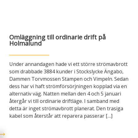
Ny elanslutning
Elmarknaden
Fiber
Värmepriser och avtalsvillkor
Tillfällig anslutning/byggskåp
Våra avtalsvillkor
Alingsås fibernät
Din fjärrvärmecentral
Ändra anslutning
Omläggning till ordinarie drift på
Ladda elbil
Sälj ditt överskott
Holmalund
Anslut dig till fiber
Anslut dig till fjärrvärme
Ansluta egen elproduktion
Under annandagen hade vi ett större strömavbrott
Felanmälan
Byggvärme
Elmätare och HAN-port
som drabbade 3884 kunder i Stockslycke Ängabo,
Dammen Torvmossen Stampen och Vimpeln. Sedan
Felanmälan
Manuell frånkoppling
dess har vi haft strömförsörjningen kopplad via en
Flyttanmälan
alternativ väg. Natten mellan den 4 och 5 januari
Driftstörningar
återgår vi till ordinarie driftläge. I samband med
detta är inget strömavbrott planerat. Den trasiga
kabel som återstår att reparera passerar […]
Varför blir det strömavbrott?
Kundservice
Bra att ha hemma vid ett strömavbrott