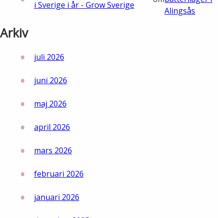
i Sverige i år - Grow Sverige
Alingsås
Lights in Alingsås
Badtemperaturer i Alingsås
Arkiv
Pressrum
Aktuella vattennivåer
juli 2026
Sponsring
Arkiv
juni 2026
Jobba hos oss
maj 2026
Årsredovisning
april 2026
Visselblåsarfunktion
mars 2026
Integritetsinformation
februari 2026
januari 2026
Tillgänglighetsredogörelse