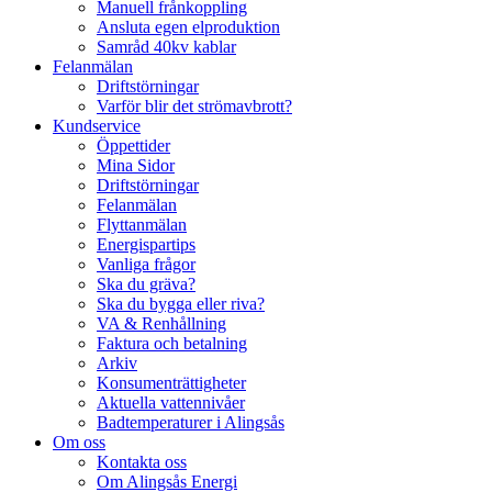
Manuell frånkoppling
Ansluta egen elproduktion
Samråd 40kv kablar
Felanmälan
Driftstörningar
Varför blir det strömavbrott?
Kundservice
Öppettider
Mina Sidor
Driftstörningar
Felanmälan
Flyttanmälan
Energispartips
Vanliga frågor
Ska du gräva?
Ska du bygga eller riva?
VA & Renhållning
Faktura och betalning
Arkiv
Konsumenträttigheter
Aktuella vattennivåer
Badtemperaturer i Alingsås
Om oss
Kontakta oss
Om Alingsås Energi