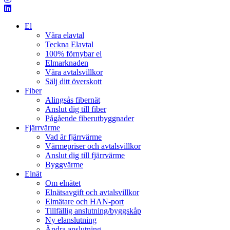
El
Våra elavtal
Teckna Elavtal
100% förnybar el
Elmarknaden
Våra avtalsvillkor
Sälj ditt överskott
Fiber
Alingsås fibernät
Anslut dig till fiber
Pågående fiberutbyggnader
Fjärrvärme
Vad är fjärrvärme
Värmepriser och avtalsvillkor
Anslut dig till fjärrvärme
Byggvärme
Elnät
Om elnätet
Elnätsavgift och avtalsvillkor
Elmätare och HAN-port
Tillfällig anslutning/byggskåp
Ny elanslutning
Ändra anslutning