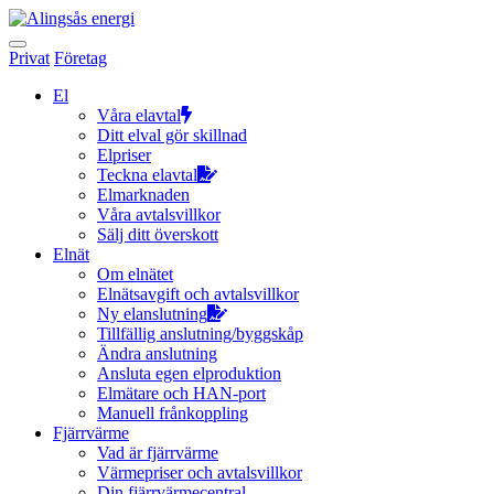
Hoppa
till
innehållet
Privat
Företag
El
Våra elavtal
Ditt elval gör skillnad
Elpriser
Teckna elavtal
Elmarknaden
Våra avtalsvillkor
Sälj ditt överskott
Elnät
Om elnätet
Elnätsavgift och avtalsvillkor
Ny elanslutning
Tillfällig anslutning/byggskåp
Ändra anslutning
Ansluta egen elproduktion
Elmätare och HAN-port
Manuell frånkoppling
Fjärrvärme
Vad är fjärrvärme
Värmepriser och avtalsvillkor
Din fjärrvärmecentral