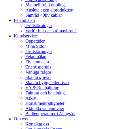
Manuell frånkoppling
Ansluta egen elproduktion
Samråd 40kv kablar
Felanmälan
Driftstörningar
Varför blir det strömavbrott?
Kundservice
Öppettider
Mina Sidor
Driftstörningar
Felanmälan
Flyttanmälan
Energispartips
Vanliga frågor
Ska du gräva?
Ska du bygga eller riva?
VA & Renhållning
Faktura och betalning
Arkiv
Konsumenträttigheter
Aktuella vattennivåer
Badtemperaturer i Alingsås
Om oss
Kontakta oss