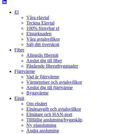
El
Våra elavtal
Teckna Elavtal
100% förnybar el
Elmarknaden
Våra avtalsvillkor
Sälj ditt överskott
Fiber
Alingsås fibernät
Anslut dig till fiber
Pågående fiberutbyggnader
Fjärrvärme
Vad är fjärrvärme
Värmepriser och avtalsvillkor
Anslut dig till fjärrvärme
Byggvärme
Elnät
Om elnätet
Elnätsavgift och avtalsvillkor
Elmätare och HAN-port
Tillfällig anslutning/byggskåp
Ny elanslutning
Ändra anslutning