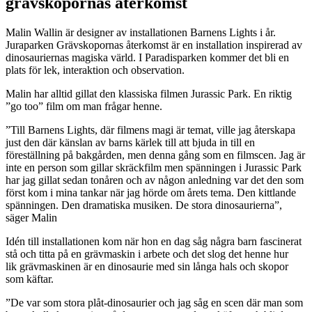
grävskopornas återkomst
Malin Wallin är designer av installationen Barnens Lights i år.
Juraparken Grävskopornas återkomst är en installation inspirerad av
dinosauriernas magiska värld. I Paradisparken kommer det bli en
plats för lek, interaktion och observation.
Malin har alltid gillat den klassiska filmen Jurassic Park. En riktig
”go too” film om man frågar henne.
”Till Barnens Lights, där filmens magi är temat, ville jag återskapa
just den där känslan av barns kärlek till att bjuda in till en
föreställning på bakgården, men denna gång som en filmscen. Jag är
inte en person som gillar skräckfilm men spänningen i Jurassic Park
har jag gillat sedan tonåren och av någon anledning var det den som
först kom i mina tankar när jag hörde om årets tema. Den kittlande
spänningen. Den dramatiska musiken. De stora dinosaurierna”,
säger Malin
Idén till installationen kom när hon en dag såg några barn fascinerat
stå och titta på en grävmaskin i arbete och det slog det henne hur
lik grävmaskinen är en dinosaurie med sin långa hals och skopor
som käftar.
”De var som stora plåt-dinosaurier och jag såg en scen där man som