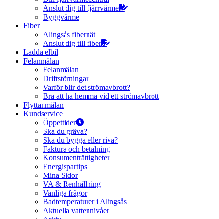
Anslut dig till fjärrvärme
Byggvärme
Fiber
Alingsås fibernät
Anslut dig till fiber
Ladda elbil
Felanmälan
Felanmälan
Driftstörningar
Varför blir det strömavbrott?
Bra att ha hemma vid ett strömavbrott
Flyttanmälan
Kundservice
Öppettider
Ska du gräva?
Ska du bygga eller riva?
Faktura och betalning
Konsumenträttigheter
Energispartips
Mina Sidor
VA & Renhållning
Vanliga frågor
Badtemperaturer i Alingsås
Aktuella vattennivåer