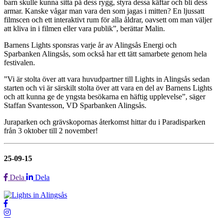
barn skulle kunna sitta på dess rygg, styra dessa käftar och bli dess
armar. Kanske vågar man vara den som jagas i mitten? En ljussatt
filmscen och ett interaktivt rum för alla åldrar, oavsett om man väljer
att kliva in i filmen eller vara publik”, berättar Malin.
Barnens Lights sponsras varje år av Alingsås Energi och
Sparbanken Alingsås, som också har ett tätt samarbete genom hela
festivalen.
”Vi är stolta över att vara huvudpartner till Lights in Alingsås sedan
starten och vi är särskilt stolta över att vara en del av Barnens Lights
och att kunna ge de yngsta besökarna en häftig upplevelse”, säger
Staffan Svantesson, VD Sparbanken Alingsås.
Juraparken och grävskopornas återkomst hittar du i Paradisparken
från 3 oktober till 2 november!
25-09-15
Dela
Dela