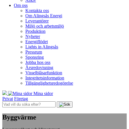
Arkiv
Om oss
Kontakta oss
Om Alingsås Energi
Leverantörer
Miljö och arbetsmiljö
Produktion
Nyheter
Energiflödet
Lights in Alingsås
Pressrum
Sponsring
Jobba hos oss
Årsredovisning
Visselblåsarfunktion
Integritetsinformation
Tillgänglighetsredogörelse
Mina sidor
Privat
Företag
Byggvärme