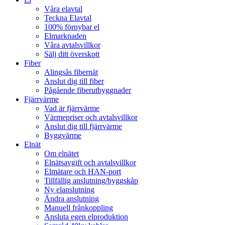
Våra elavtal
Teckna Elavtal
100% förnybar el
Elmarknaden
Våra avtalsvillkor
Sälj ditt överskott
Fiber
Alingsås fibernät
Anslut dig till fiber
Pågående fiberutbyggnader
Fjärrvärme
Vad är fjärrvärme
Värmepriser och avtalsvillkor
Anslut dig till fjärrvärme
Byggvärme
Elnät
Om elnätet
Elnätsavgift och avtalsvillkor
Elmätare och HAN-port
Tillfällig anslutning/byggskåp
Ny elanslutning
Ändra anslutning
Manuell frånkoppling
Ansluta egen elproduktion