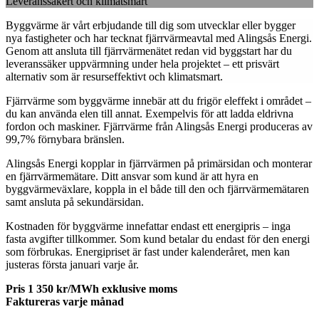
Leveranssäkert och klimatsmart
Byggvärme är vårt erbjudande till dig som utvecklar eller bygger
nya fastigheter och har tecknat fjärrvärmeavtal med Alingsås Energi.
Genom att ansluta till fjärrvärmenätet redan vid byggstart har du
leveranssäker uppvärmning under hela projektet – ett prisvärt
alternativ som är resurseffektivt och klimatsmart.
Fjärrvärme som byggvärme innebär att du frigör eleffekt i området –
du kan använda elen till annat. Exempelvis för att ladda eldrivna
fordon och maskiner. Fjärrvärme från Alingsås Energi produceras av
99,7% förnybara bränslen.
Alingsås Energi kopplar in fjärrvärmen på primärsidan och monterar
en fjärrvärmemätare. Ditt ansvar som kund är att hyra en
byggvärmeväxlare, koppla in el både till den och fjärrvärmemätaren
samt ansluta på sekundärsidan.
Kostnaden för byggvärme innefattar endast ett energipris – inga
fasta avgifter tillkommer. Som kund betalar du endast för den energi
som förbrukas. Energipriset är fast under kalenderåret, men kan
justeras första januari varje år.
Pris 1 350 kr/MWh exklusive moms
Faktureras varje månad