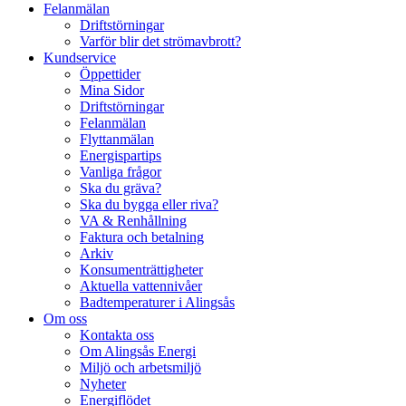
Felanmälan
Driftstörningar
Varför blir det strömavbrott?
Kundservice
Öppettider
Mina Sidor
Driftstörningar
Felanmälan
Flyttanmälan
Energispartips
Vanliga frågor
Ska du gräva?
Ska du bygga eller riva?
VA & Renhållning
Faktura och betalning
Arkiv
Konsumenträttigheter
Aktuella vattennivåer
Badtemperaturer i Alingsås
Om oss
Kontakta oss
Om Alingsås Energi
Miljö och arbetsmiljö
Nyheter
Energiflödet