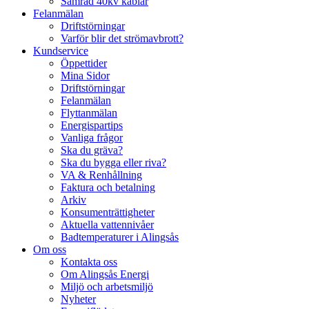
Samråd 40kv kablar
Felanmälan
Driftstörningar
Varför blir det strömavbrott?
Kundservice
Öppettider
Mina Sidor
Driftstörningar
Felanmälan
Flyttanmälan
Energispartips
Vanliga frågor
Ska du gräva?
Ska du bygga eller riva?
VA & Renhållning
Faktura och betalning
Arkiv
Konsumenträttigheter
Aktuella vattennivåer
Badtemperaturer i Alingsås
Om oss
Kontakta oss
Om Alingsås Energi
Miljö och arbetsmiljö
Nyheter