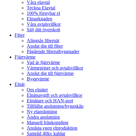
Våra elavtal
Teckna Elavtal
100% förnybar el
Elmarknaden
Våra avtalsvillkor
Sälj ditt överskott
Fiber
Alingsås fibernät
Anslut dig till fiber
Pågående fiberutbyggnader
Fjärrvärme
Vad är fjärrvärme
Värmepriser och avtalsvillkor
Anslut dig till fjärrvärme
Byggvärme
Elnät
Om elnätet
Elnätsavgift och avtalsvillkor
Elmätare och HAN-port
Tillfällig anslutning/byggskåp
Ny elanslutning
Ändra anslutning
Manuell frånkoppling
Ansluta egen elproduktion
Samråd 40kv kablar