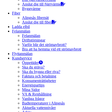
Anslut dig till fjärrvärme
Byggvärme
Fiber
Alingsås fibernät
Anslut dig till fiber
Ladda elbil
Felanmälan
Felanmälan
Driftstörningar
Varför blir det strömavbrott?
Bra att ha hemma vid ett strömavbrott
Flyttanmälan
Kundservice
Öppettider
Ska du gräva?
Ska du bygga eller riva?
Faktura och betalning
Konsumenträttigheter
Energispartips
Mina Sidor
VA & Renhållning
Vanliga frågor
Badtemperaturer i Alingsås
Aktuella vattennivåer