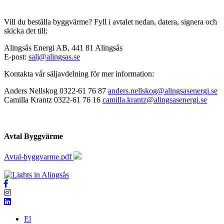
Vill du beställa byggvärme? Fyll i avtalet nedan, datera, signera och
skicka det till:
Alingsås Energi AB, 441 81 Alingsås
E-post:
salj@alingsas.se
Kontakta vår säljavdelning för mer information:
Anders Nellskog 0322-61 76 87
anders.nellskog@alingsasenergi.se
Camilla Krantz 0322-61 76 16
camilla.krantz@alingsasenergi.se
Avtal Byggvärme
Avtal-byggvarme.pdf
El