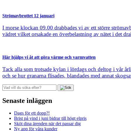
Strömavbrottet 12 januari
I morse klockan 09.00 drabbades vi av ett större strömavbr
vädret vilket orsakade en överbelastning av nätet i det 
Här hjälps vi åt att göra värme och varmvatten
Tack alla som trotsade kylan i lördags och deltog i vår å
och se hur granarna flisades, blandades med annat skogsavf
Senaste inläggen
Dags för ett dopp?!
Brist på vind i juni bidrar till högt elpris
Sköt dina ärenden när det passar dig
Ny app för våra kunder