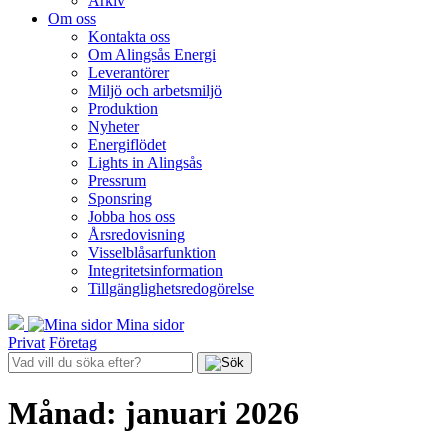
Arkiv
Om oss
Kontakta oss
Om Alingsås Energi
Leverantörer
Miljö och arbetsmiljö
Produktion
Nyheter
Energiflödet
Lights in Alingsås
Pressrum
Sponsring
Jobba hos oss
Årsredovisning
Visselblåsarfunktion
Integritetsinformation
Tillgänglighetsredogörelse
Mina sidor
Privat
Företag
Månad:
januari 2026