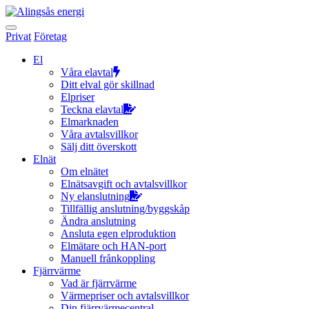
Hoppa
till
innehållet
Privat
Företag
El
Våra elavtal
Ditt elval gör skillnad
Elpriser
Teckna elavtal
Elmarknaden
Våra avtalsvillkor
Sälj ditt överskott
Elnät
Om elnätet
Elnätsavgift och avtalsvillkor
Ny elanslutning
Tillfällig anslutning/byggskåp
Ändra anslutning
Ansluta egen elproduktion
Elmätare och HAN-port
Manuell frånkoppling
Fjärrvärme
Vad är fjärrvärme
Värmepriser och avtalsvillkor
Din fjärrvärmecentral