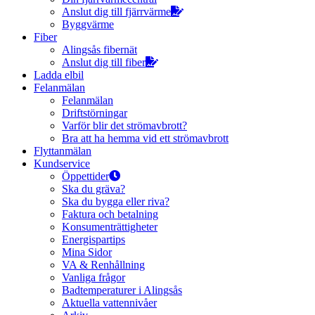
Anslut dig till fjärrvärme
Byggvärme
Fiber
Alingsås fibernät
Anslut dig till fiber
Ladda elbil
Felanmälan
Felanmälan
Driftstörningar
Varför blir det strömavbrott?
Bra att ha hemma vid ett strömavbrott
Flyttanmälan
Kundservice
Öppettider
Ska du gräva?
Ska du bygga eller riva?
Faktura och betalning
Konsumenträttigheter
Energispartips
Mina Sidor
VA & Renhållning
Vanliga frågor
Badtemperaturer i Alingsås
Aktuella vattennivåer