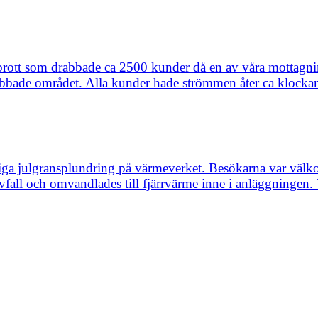
ott som drabbade ca 2500 kunder då en av våra mottagningsst
drabbade området. Alla kunder hade strömmen åter ca klocka
rliga julgransplundring på värmeverket. Besökarna var välk
all och omvandlades till fjärrvärme inne i anläggningen. Vi