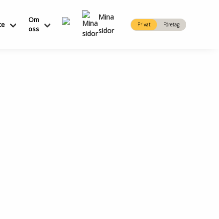
Mina
Om
ce
Privat
Företag
oss
sidor