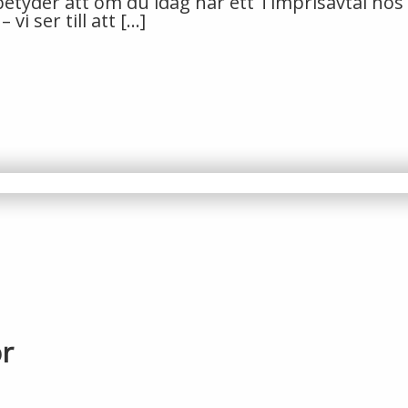
t betyder att om du idag har ett Timprisavtal hos
i ser till att […]
or