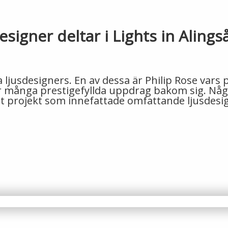
signer deltar i Lights in Alings
ljusdesigners. En av dessa är Philip Rose vars p
har många prestigefyllda uppdrag bakom sig. N
Ett projekt som innefattade omfattande ljusdesi