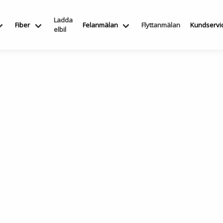
Ladda
Fiber
Felanmälan
Flyttanmälan
Kundservi
elbil