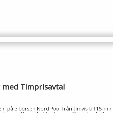
ig med Timprisavtal
n på elbörsen Nord Pool från timvis till 15-minu