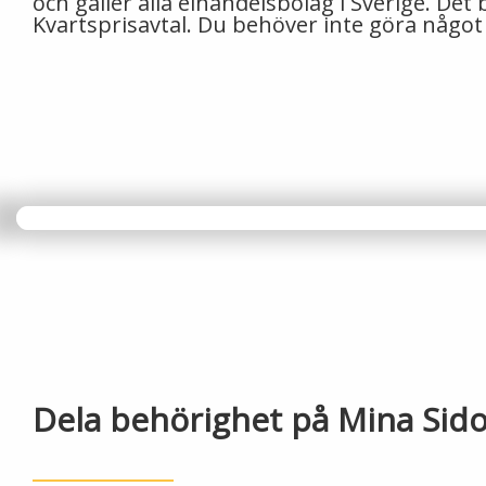
och gäller alla elhandelsbolag i Sverige. De
Kvartsprisavtal. Du behöver inte göra något – v
Dela behörighet på Mina Sid