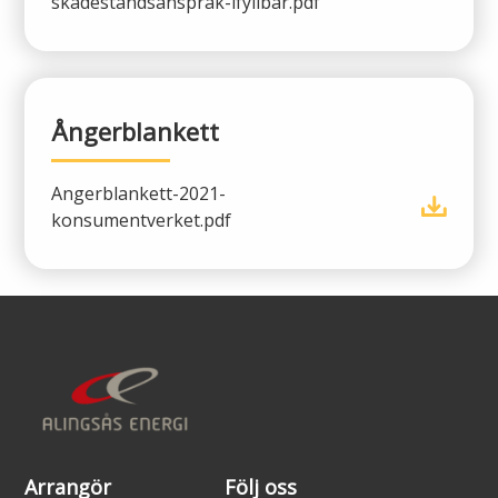
skadestandsansprak-ifyllbar.pdf
Ångerblankett
Angerblankett-2021-
konsumentverket.pdf
Arrangör
Följ oss