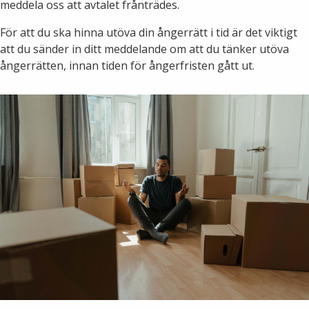
meddela oss att avtalet frånträdes.
Lights in Alingsås
Badtemperaturer i Alingsås
För att du ska hinna utöva din ångerrätt i tid är det viktigt
att du sänder in ditt meddelande om att du tänker utöva
Pressrum
ångerrätten, innan tiden för ångerfristen gått ut.
Aktuella vattennivåer
Sponsring
Arkiv
Jobba hos oss
Årsredovisning
Visselblåsarfunktion
Integritetsinformation
Tillgänglighetsredogörelse