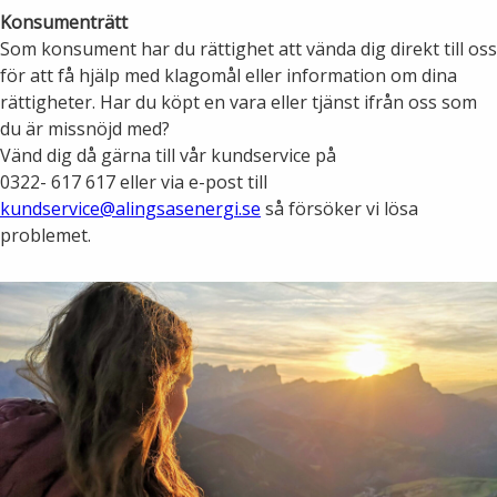
Ny elanslutning
Konsumenträtt
Elmarknaden
Fiber
Som konsument har du rättighet att vända dig direkt till oss
Värmepriser och avtalsvillkor
Tillfällig anslutning/byggskåp
för att få hjälp med klagomål eller information om dina
Våra avtalsvillkor
Alingsås fibernät
rättigheter. Har du köpt en vara eller tjänst ifrån oss som
Din fjärrvärmecentral
du är missnöjd med?
Ändra anslutning
Ladda elbil
Sälj ditt överskott
Vänd dig då gärna till vår kundservice på
Anslut dig till fiber
Anslut dig till fjärrvärme
0322- 617 617 eller via e-post till
Ansluta egen elproduktion
kundservice@alingsasenergi.se
så försöker vi lösa
Felanmälan
problemet.
Byggvärme
Elmätare och HAN-port
Felanmälan
Manuell frånkoppling
Flyttanmälan
Driftstörningar
Varför blir det strömavbrott?
Kundservice
Bra att ha hemma vid ett strömavbrott