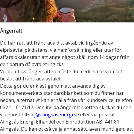
Öppettider
Om oss
Ska du gräva?
Kontakta oss
Ångerrätt
Ska du bygga eller riva?
Du har rätt att frånträda ditt avtal, vid ingående av
Om Alingsås Energi
elprisavtal på distans, via hemförsäljning eller utanför
Faktura och betalning
affärslokaler utan att ange något skäl inom 14 dagar från
Leverantörer
den datum då avtalet ingicks.
Konsumenträttigheter
Vill du utöva ångerrätten måste du meddela oss om ditt
beslut att frånträda avtalet.
Miljö och arbetsmiljö
Energispartips
Detta gör du enklast genom att använda dig av
konsumentverkets standardblankett som du finner här
Produktion
Mina Sidor
nedan, alternativt kan erhålla från vår kundservice, telefon
0322 – 617 617. Den ifyllda ångerblanketten skickar du sen
Nyheter
via epost till
salj@alingsasenergi.se
eller via post till
VA & Renhållning
Alingsås Energi Elhandel och Elproduktion AB, 441 81
Energiflödet
Alingsås. Du kan också välja annat sätt, även muntligen, att
Vanliga frågor