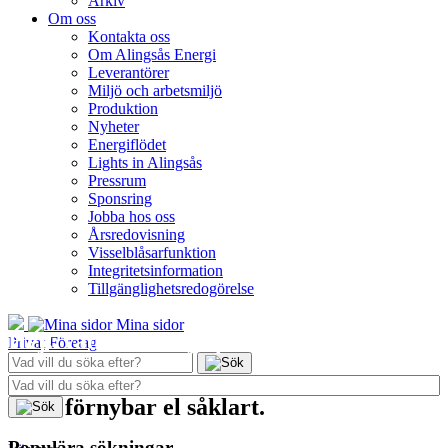
Arkiv
Om oss
Kontakta oss
Om Alingsås Energi
Leverantörer
Miljö och arbetsmiljö
Produktion
Nyheter
Energiflödet
Lights in Alingsås
Pressrum
Sponsring
Jobba hos oss
Årsredovisning
Visselblåsarfunktion
Integritetsinformation
Tillgänglighetsredogörelse
Mina sidor
Hej! Vad kan vi hjälpa dig med?
Privat
Företag
Bara förnybar el såklart.
Populära sökningar