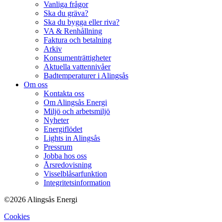
Vanliga frågor
Ska du gräva?
Ska du bygga eller riva?
VA & Renhållning
Faktura och betalning
Arkiv
Konsumenträttigheter
Aktuella vattennivåer
Badtemperaturer i Alingsås
Om oss
Kontakta oss
Om Alingsås Energi
Miljö och arbetsmiljö
Nyheter
Energiflödet
Lights in Alingsås
Pressrum
Jobba hos oss
Årsredovisning
Visselblåsarfunktion
Integritetsinformation
©2026 Alingsås Energi
Cookies