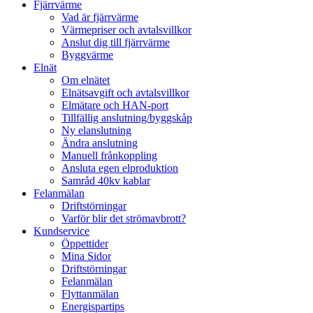
Fjärrvärme
Vad är fjärrvärme
Värmepriser och avtalsvillkor
Anslut dig till fjärrvärme
Byggvärme
Elnät
Om elnätet
Elnätsavgift och avtalsvillkor
Elmätare och HAN-port
Tillfällig anslutning/byggskåp
Ny elanslutning
Ändra anslutning
Manuell frånkoppling
Ansluta egen elproduktion
Samråd 40kv kablar
Felanmälan
Driftstörningar
Varför blir det strömavbrott?
Kundservice
Öppettider
Mina Sidor
Driftstörningar
Felanmälan
Flyttanmälan
Energispartips