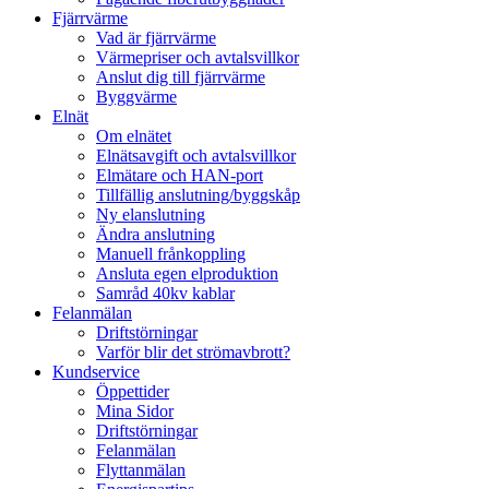
Fjärrvärme
Vad är fjärrvärme
Värmepriser och avtalsvillkor
Anslut dig till fjärrvärme
Byggvärme
Elnät
Om elnätet
Elnätsavgift och avtalsvillkor
Elmätare och HAN-port
Tillfällig anslutning/byggskåp
Ny elanslutning
Ändra anslutning
Manuell frånkoppling
Ansluta egen elproduktion
Samråd 40kv kablar
Felanmälan
Driftstörningar
Varför blir det strömavbrott?
Kundservice
Öppettider
Mina Sidor
Driftstörningar
Felanmälan
Flyttanmälan