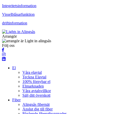
Integritetsinformation
Visselblåsarfunktion
driftinformation
Arrangör
Följ oss
El
Våra elavtal
Teckna Elavtal
100% förnybar el
Elmarknaden
Våra avtalsvillkor
Sälj ditt överskott
Fiber
Alingsås fibernät
Anslut dig till fiber
Pågående fiberutbyggnader