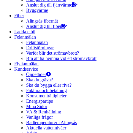
Anslut dig till fjärrvärme
Byggvärme
Fiber
Alingsås fibernät
Anslut dig till fiber
Ladda elbil
Felanmälan
Felanmälan
Driftstörningar
Varför blir det strömavbrott?
Bra att ha hemma vid ett strömavbrott
Flyttanmälan
Kundservice
Öppettider
Ska du gräva?
Ska du bygga eller riva?
Faktura och betalning
Konsumenträttigheter
Energispartips
Mina Sidor
VA & Renhållning
Vanliga frågor
Badtemperaturer i Alingsås
Aktuella vattennivåer