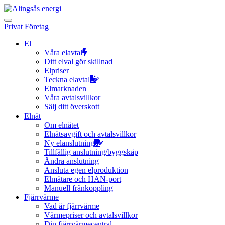
Hoppa
till
innehållet
Privat
Företag
El
Våra elavtal
Ditt elval gör skillnad
Elpriser
Teckna elavtal
Elmarknaden
Våra avtalsvillkor
Sälj ditt överskott
Elnät
Om elnätet
Elnätsavgift och avtalsvillkor
Ny elanslutning
Tillfällig anslutning/byggskåp
Ändra anslutning
Ansluta egen elproduktion
Elmätare och HAN-port
Manuell frånkoppling
Fjärrvärme
Vad är fjärrvärme
Värmepriser och avtalsvillkor
Din fjärrvärmecentral