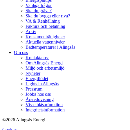
Energispartips
Vanliga frågor
Ska du gräva?
Ska du bygga eller riva?
VA & Renhållning
Faktura och betalning
Arkiv
Konsumenträttigheter
Aktuella vattennivåer
Badtemperaturer i Alingsås
Om oss
Kontakta oss
Om Alingsås Energi
Miljö och arbetsmiljö
Nyheter
Energiflödet
Lights in Alingsås
Pressrum
Jobba hos oss
Årsredovisning
Visselblåsarfunktion
Integritetsinformation
©2026 Alingsås Energi
Cookies