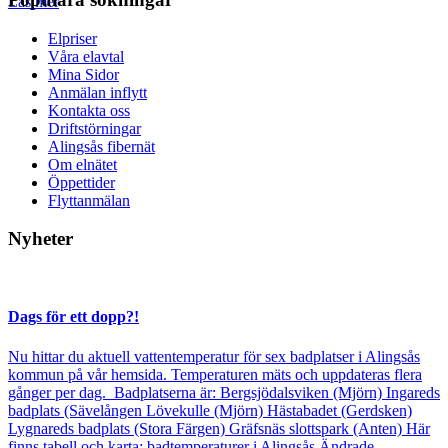
Läs mer
Elpriser
Våra elavtal
Mina Sidor
Anmälan inflytt
Kontakta oss
Driftstörningar
Alingsås fibernät
Om elnätet
Öppettider
Flyttanmälan
Nyheter
Dags för ett dopp?!
Nu hittar du aktuell vattentemperatur för sex badplatser i Alingsås
kommun på vår hemsida. Temperaturen mäts och uppdateras flera
gånger per dag. Badplatserna är: Bergsjödalsviken (Mjörn) Ingareds
badplats (Sävelången Lövekulle (Mjörn) Hästabadet (Gerdsken)
Lygnareds badplats (Stora Färgen) Gräfsnäs slottspark (Anten) Här
finns tabell och karta: badtemperaturer i Alingsås Ändrade