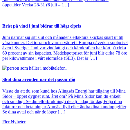
öppettider Vecka 28-31 (6 juli – […]
Brist på vind i juni bidrar till högt elpris
Juni närmar sig sitt slut och månadens elfaktura skickas snart ut till
våra kunder. Det torra och varma vädret i Europa påverkar spotpriset
även i Sverige. Juni var vindfattigt och kärnkraften har kört på cirka
60 procent av sin kapacitet. Medelspotpriset för juni blir cirka 78 öre
per kilowattimme i vårt elområde (SE3). Det är […]
Sköt dina ärenden när det passar dig
Visste du att du som kund hos Alingsås Energi har tillgång till Mina
Sidor – öppet dygnet runt, året om? På Mina Sidor kan du enkelt
och smidigt: Se din elförbrukning i detalj – dag för dag Följa dina
fakturor och betalningar Anmäla flytt eller ändra dina kunduppgifter
Se dina avtal och när de löper […]
Fler Nyheter