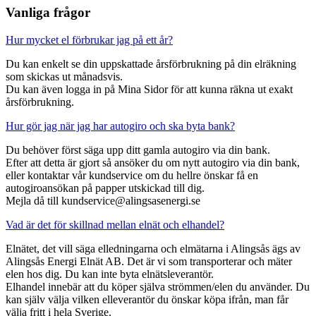
Vanliga frågor
Hur mycket el förbrukar jag på ett år?
Du kan enkelt se din uppskattade årsförbrukning på din elräkning
som skickas ut månadsvis.
Du kan även logga in på Mina Sidor för att kunna räkna ut exakt
årsförbrukning.
Hur gör jag när jag har autogiro och ska byta bank?
Du behöver först säga upp ditt gamla autogiro via din bank.
Efter att detta är gjort så ansöker du om nytt autogiro via din bank,
eller kontaktar vår kundservice om du hellre önskar få en
autogiroansökan på papper utskickad till dig.
Mejla då till kundservice@alingsasenergi.se
Vad är det för skillnad mellan elnät och elhandel?
Elnätet, det vill säga elledningarna och elmätarna i Alingsås ägs av
Alingsås Energi Elnät AB. Det är vi som transporterar och mäter
elen hos dig. Du kan inte byta elnätsleverantör.
Elhandel innebär att du köper själva strömmen/elen du använder. Du
kan själv välja vilken elleverantör du önskar köpa ifrån, man får
välja fritt i hela Sverige.