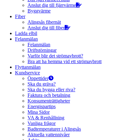
Anslut dig till fjärrvärme
Byggvärme
Fiber
Alingsås fibernät
Anslut dig till fiber
Ladda elbil
Felanmälan
Felanmälan
Driftstörningar
Varför blir det strömavbrott?
Bra att ha hemma vid ett strömavbrott
Flyttanmälan
Kundservice
Öppettider
Ska du gräva?
Ska du bygga eller riva?
Faktura och betalning
Konsumenträttigheter
Energispartips
Mina Sidor
VA & Renhållning
Vanliga frågor
Badtemperaturer i Alingsås
Aktuella vattennivåer