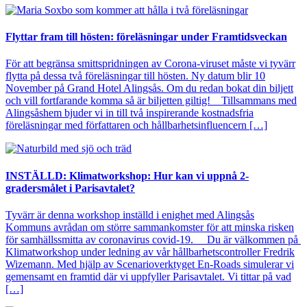
Flyttar fram till hösten: föreläsningar under Framtidsveckan
För att begränsa smittspridningen av Corona-viruset måste vi tyvärr
flytta på dessa två föreläsningar till hösten. Ny datum blir 10
November på Grand Hotel Alingsås. Om du redan bokat din biljett
och vill fortfarande komma så är biljetten giltig! Tillsammans med
Alingsåshem bjuder vi in till två inspirerande kostnadsfria
föreläsningar med författaren och hållbarhetsinfluencern […]
INSTÄLLD: Klimatworkshop: Hur kan vi uppnå 2-
gradersmålet i Parisavtalet?
Tyvärr är denna workshop inställd i enighet med Alingsås
Kommuns avrådan om större sammankomster för att minska risken
för samhällssmitta av coronavirus covid-19. Du är välkommen på
Klimatworkshop under ledning av vår hållbarhetscontroller Fredrik
Wizemann. Med hjälp av Scenarioverktyget En-Roads simulerar vi
gemensamt en framtid där vi uppfyller Parisavtalet. Vi tittar på vad
[…]