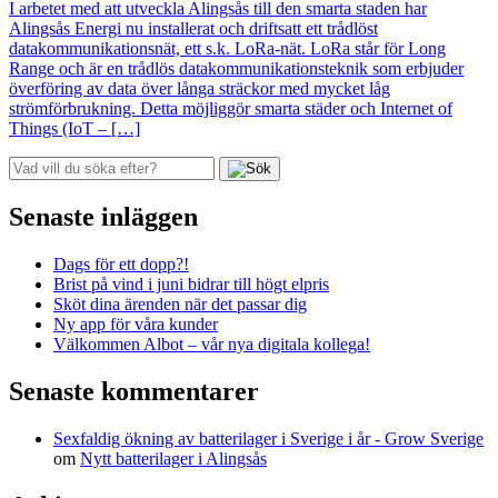
I arbetet med att utveckla Alingsås till den smarta staden har
Alingsås Energi nu installerat och driftsatt ett trådlöst
datakommunikationsnät, ett s.k. LoRa-nät. LoRa står för Long
Range och är en trådlös datakommunikationsteknik som erbjuder
överföring av data över långa sträckor med mycket låg
strömförbrukning. Detta möjliggör smarta städer och Internet of
Things (IoT – […]
Senaste inläggen
Dags för ett dopp?!
Brist på vind i juni bidrar till högt elpris
Sköt dina ärenden när det passar dig
Ny app för våra kunder
Välkommen Albot – vår nya digitala kollega!
Senaste kommentarer
Sexfaldig ökning av batterilager i Sverige i år - Grow Sverige
om
Nytt batterilager i Alingsås