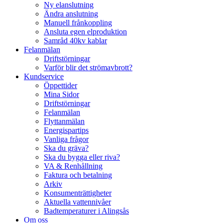
Ny elanslutning
Ändra anslutning
Manuell frånkoppling
Ansluta egen elproduktion
Samråd 40kv kablar
Felanmälan
Driftstörningar
Varför blir det strömavbrott?
Kundservice
Öppettider
Mina Sidor
Driftstörningar
Felanmälan
Flyttanmälan
Energispartips
Vanliga frågor
Ska du gräva?
Ska du bygga eller riva?
VA & Renhållning
Faktura och betalning
Arkiv
Konsumenträttigheter
Aktuella vattennivåer
Badtemperaturer i Alingsås
Om oss