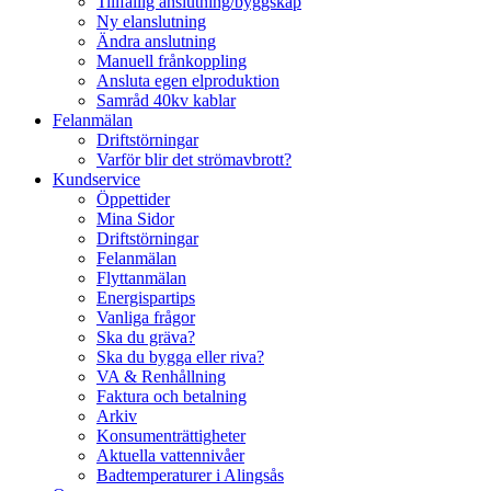
Tillfällig anslutning/byggskåp
Ny elanslutning
Ändra anslutning
Manuell frånkoppling
Ansluta egen elproduktion
Samråd 40kv kablar
Felanmälan
Driftstörningar
Varför blir det strömavbrott?
Kundservice
Öppettider
Mina Sidor
Driftstörningar
Felanmälan
Flyttanmälan
Energispartips
Vanliga frågor
Ska du gräva?
Ska du bygga eller riva?
VA & Renhållning
Faktura och betalning
Arkiv
Konsumenträttigheter
Aktuella vattennivåer
Badtemperaturer i Alingsås