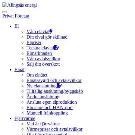
Hoppa
till
innehållet
Privat
Företag
El
Våra elavtal
Ditt elval gör skillnad
Elpriser
Teckna elavtal
Elmarknaden
Våra avtalsvillkor
Sälj ditt överskott
Elnät
Om elnätet
Elnätsavgift och avtalsvillkor
Ny elanslutning
Tillfällig anslutning/byggskåp
Ändra anslutning
Ansluta egen elproduktion
Elmätare och HAN-port
Manuell frånkoppling
Fjärrvärme
Vad är fjärrvärme
Värmepriser och avtalsvillkor
Din fjärrvärmecentral