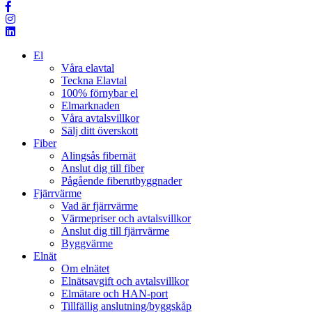
El
Våra elavtal
Teckna Elavtal
100% förnybar el
Elmarknaden
Våra avtalsvillkor
Sälj ditt överskott
Fiber
Alingsås fibernät
Anslut dig till fiber
Pågående fiberutbyggnader
Fjärrvärme
Vad är fjärrvärme
Värmepriser och avtalsvillkor
Anslut dig till fjärrvärme
Byggvärme
Elnät
Om elnätet
Elnätsavgift och avtalsvillkor
Elmätare och HAN-port
Tillfällig anslutning/byggskåp