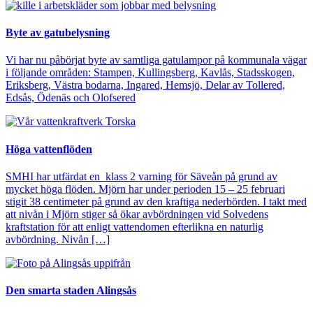
Byte av gatubelysning
Vi har nu påbörjat byte av samtliga gatulampor på kommunala vägar
i följande områden: Stampen, Kullingsberg, Kavlås, Stadsskogen,
Eriksberg, Västra bodarna, Ingared, Hemsjö, Delar av Tollered,
Edsås, Ödenäs och Olofsered
Höga vattenflöden
SMHI har utfärdat en klass 2 varning för Säveån på grund av
mycket höga flöden. Mjörn har under perioden 15 – 25 februari
stigit 38 centimeter på grund av den kraftiga nederbörden. I takt med
att nivån i Mjörn stiger så ökar avbördningen vid Solvedens
kraftstation för att enligt vattendomen efterlikna en naturlig
avbördning. Nivån […]
Den smarta staden Alingsås