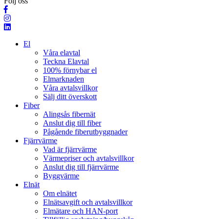
Följ oss
El
Våra elavtal
Teckna Elavtal
100% förnybar el
Elmarknaden
Våra avtalsvillkor
Sälj ditt överskott
Fiber
Alingsås fibernät
Anslut dig till fiber
Pågående fiberutbyggnader
Fjärrvärme
Vad är fjärrvärme
Värmepriser och avtalsvillkor
Anslut dig till fjärrvärme
Byggvärme
Elnät
Om elnätet
Elnätsavgift och avtalsvillkor
Elmätare och HAN-port