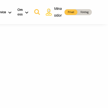
Mina
Om
vice
Privat
Företag
oss
sidor