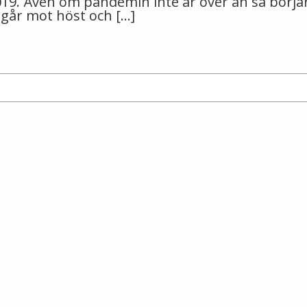
 2019. Även om pandemin inte är över än så börja
 går mot höst och […]