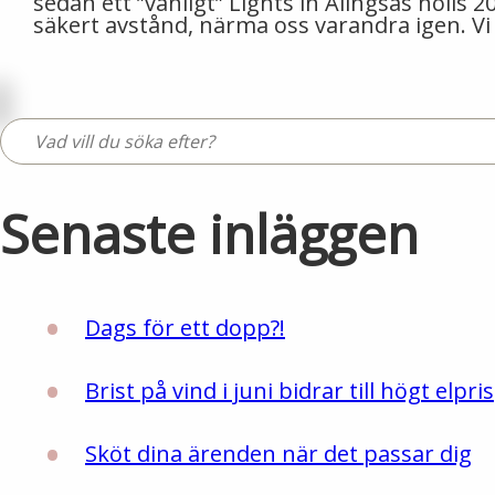
sedan ett ”vanligt” Lights in Alingsås hölls
säkert avstånd, närma oss varandra igen. Vi
Senaste inläggen
Dags för ett dopp?!
Brist på vind i juni bidrar till högt elpris
Sköt dina ärenden när det passar dig