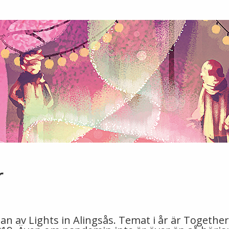
r
n av Lights in Alingsås. Temat i år är Togethe