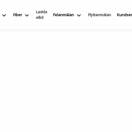
Ladda
Fiber
Felanmälan
Flyttanmälan
Kundser
elbil