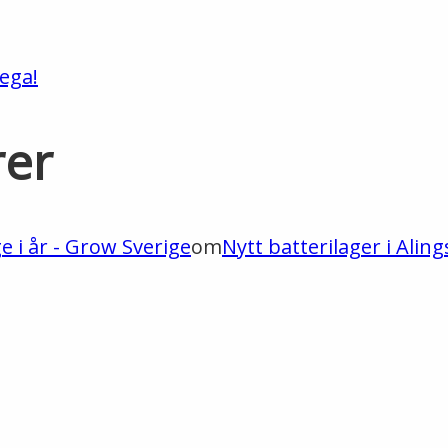
ega!
rer
ge i år - Grow Sverige
om
Nytt batterilager i Aling