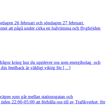
lördagen 26 februari och söndagen 27 februari.
mmer att pågå under cirka en halvtimma och flyghöjden
 frågor kring hur du upplever oss som energibolag och
din feedback är väldigt viktig för […]
vägen som går mellan stationsgatan och
iden 22:00-05:00 att förhålla oss till av Trafikverket för