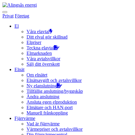
Hoppa
till
innehållet
Privat
Företag
El
Våra elavtal
Ditt elval gör skillnad
Elpriser
Teckna elavtal
Elmarknaden
Våra avtalsvillkor
Sälj ditt överskott
Elnät
Om elnätet
Elnätsavgift och avtalsvillkor
Ny elanslutning
Tillfällig anslutning/byggskåp
Ändra anslutning
Ansluta egen elproduktion
Elmätare och HAN-port
Manuell frånkoppling
Fjärrvärme
Vad är fjärrvärme
Värmepriser och avtalsvillkor
Din fjärrvärmecentral