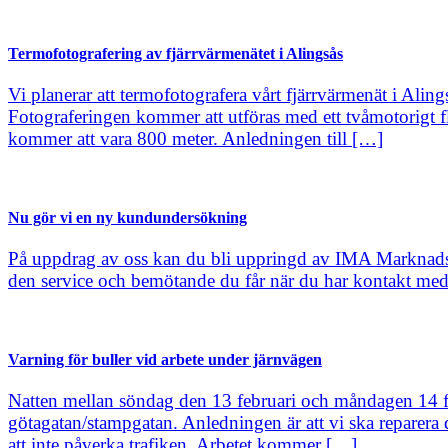
Termofotografering av fjärrvärmenätet i Alingsås
Vi planerar att termofotografera vårt fjärrvärmenät i Al
Fotograferingen kommer att utföras med ett tvåmotorigt 
kommer att vara 800 meter. Anledningen till […]
Nu gör vi en ny kundundersökning
På uppdrag av oss kan du bli uppringd av IMA Marknadsut
den service och bemötande du får när du har kontakt med 
Varning för buller vid arbete under järnvägen
Natten mellan söndag den 13 februari och måndagen 14 f
götagatan/stampgatan. Anledningen är att vi ska reparera d
att inte påverka trafiken. Arbetet kommer […]