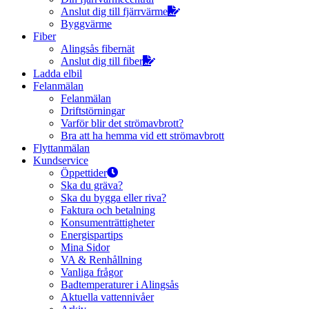
Anslut dig till fjärrvärme
Byggvärme
Fiber
Alingsås fibernät
Anslut dig till fiber
Ladda elbil
Felanmälan
Felanmälan
Driftstörningar
Varför blir det strömavbrott?
Bra att ha hemma vid ett strömavbrott
Flyttanmälan
Kundservice
Öppettider
Ska du gräva?
Ska du bygga eller riva?
Faktura och betalning
Konsumenträttigheter
Energispartips
Mina Sidor
VA & Renhållning
Vanliga frågor
Badtemperaturer i Alingsås
Aktuella vattennivåer