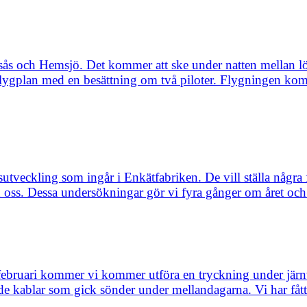
ingsås och Hemsjö. Det kommer att ske under natten mellan 
flygplan med en besättning om två piloter. Flygningen ko
veckling som ingår i Enkätfabriken. De vill ställa några
oss. Dessa undersökningar gör vi fyra gånger om året och 
ebruari kommer vi kommer utföra en tryckning under järn
e kablar som gick sönder under mellandagarna. Vi har fått t