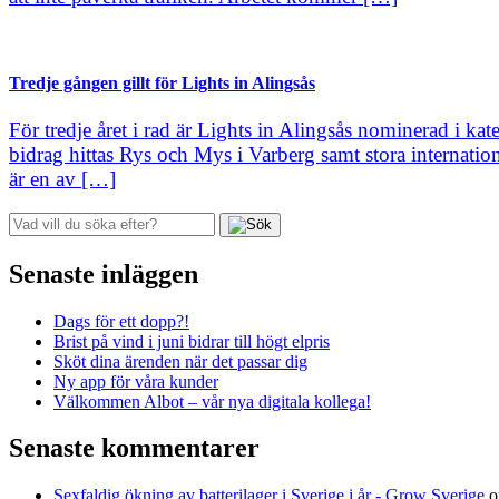
Tredje gången gillt för Lights in Alingsås
För tredje året i rad är Lights in Alingsås nominerad i ka
bidrag hittas Rys och Mys i Varberg samt stora internati
är en av […]
Senaste inläggen
Dags för ett dopp?!
Brist på vind i juni bidrar till högt elpris
Sköt dina ärenden när det passar dig
Ny app för våra kunder
Välkommen Albot – vår nya digitala kollega!
Senaste kommentarer
Sexfaldig ökning av batterilager i Sverige i år - Grow Sverige