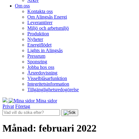
Arkiv
Om oss
Kontakta oss
Om Alingsås Energi
Leverantörer
Miljö och arbetsmiljö
Produktion
Nyheter
Energiflödet
Lights in Alingsås
Pressrum
Sponsring
Jobba hos oss
Årsredovisning
Visselblåsarfunktion
Integritetsinformation
Tillgänglighetsredogörelse
Mina sidor
Privat
Företag
Månad:
februari 2022