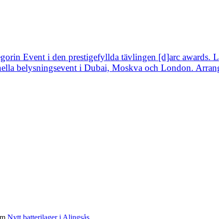
tegorin Event i den prestigefyllda tävlingen [d]arc awards.
onella belysningsevent i Dubai, Moskva och London. Arrangö
om
Nytt batterilager i Alingsås