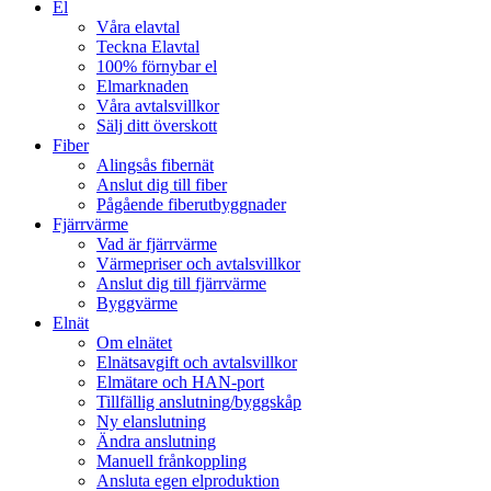
El
Våra elavtal
Teckna Elavtal
100% förnybar el
Elmarknaden
Våra avtalsvillkor
Sälj ditt överskott
Fiber
Alingsås fibernät
Anslut dig till fiber
Pågående fiberutbyggnader
Fjärrvärme
Vad är fjärrvärme
Värmepriser och avtalsvillkor
Anslut dig till fjärrvärme
Byggvärme
Elnät
Om elnätet
Elnätsavgift och avtalsvillkor
Elmätare och HAN-port
Tillfällig anslutning/byggskåp
Ny elanslutning
Ändra anslutning
Manuell frånkoppling
Ansluta egen elproduktion