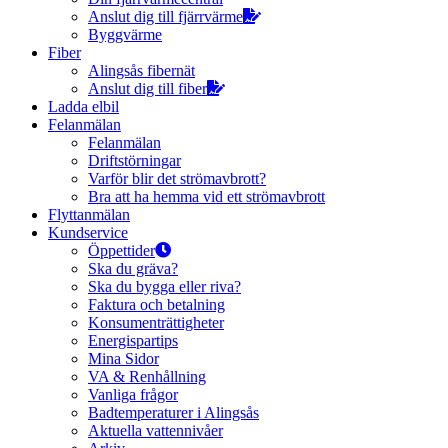
Anslut dig till fjärrvärme
Byggvärme
Fiber
Alingsås fibernät
Anslut dig till fiber
Ladda elbil
Felanmälan
Felanmälan
Driftstörningar
Varför blir det strömavbrott?
Bra att ha hemma vid ett strömavbrott
Flyttanmälan
Kundservice
Öppettider
Ska du gräva?
Ska du bygga eller riva?
Faktura och betalning
Konsumenträttigheter
Energispartips
Mina Sidor
VA & Renhållning
Vanliga frågor
Badtemperaturer i Alingsås
Aktuella vattennivåer