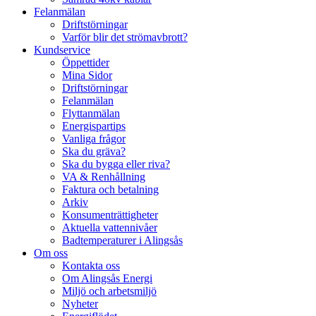
Felanmälan
Driftstörningar
Varför blir det strömavbrott?
Kundservice
Öppettider
Mina Sidor
Driftstörningar
Felanmälan
Flyttanmälan
Energispartips
Vanliga frågor
Ska du gräva?
Ska du bygga eller riva?
VA & Renhållning
Faktura och betalning
Arkiv
Konsumenträttigheter
Aktuella vattennivåer
Badtemperaturer i Alingsås
Om oss
Kontakta oss
Om Alingsås Energi
Miljö och arbetsmiljö
Nyheter