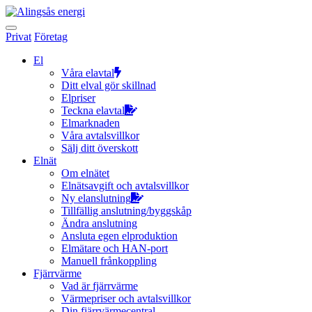
Hoppa
till
innehållet
Privat
Företag
El
Våra elavtal
Ditt elval gör skillnad
Elpriser
Teckna elavtal
Elmarknaden
Våra avtalsvillkor
Sälj ditt överskott
Elnät
Om elnätet
Elnätsavgift och avtalsvillkor
Ny elanslutning
Tillfällig anslutning/byggskåp
Ändra anslutning
Ansluta egen elproduktion
Elmätare och HAN-port
Manuell frånkoppling
Fjärrvärme
Vad är fjärrvärme
Värmepriser och avtalsvillkor
Din fjärrvärmecentral