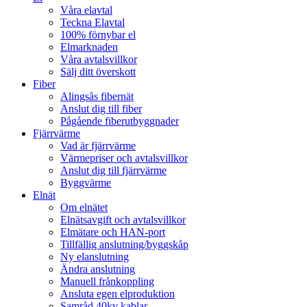
Våra elavtal
Teckna Elavtal
100% förnybar el
Elmarknaden
Våra avtalsvillkor
Sälj ditt överskott
Fiber
Alingsås fibernät
Anslut dig till fiber
Pågående fiberutbyggnader
Fjärrvärme
Vad är fjärrvärme
Värmepriser och avtalsvillkor
Anslut dig till fjärrvärme
Byggvärme
Elnät
Om elnätet
Elnätsavgift och avtalsvillkor
Elmätare och HAN-port
Tillfällig anslutning/byggskåp
Ny elanslutning
Ändra anslutning
Manuell frånkoppling
Ansluta egen elproduktion
Samråd 40kv kablar