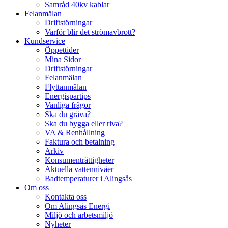
Samråd 40kv kablar
Felanmälan
Driftstörningar
Varför blir det strömavbrott?
Kundservice
Öppettider
Mina Sidor
Driftstörningar
Felanmälan
Flyttanmälan
Energispartips
Vanliga frågor
Ska du gräva?
Ska du bygga eller riva?
VA & Renhållning
Faktura och betalning
Arkiv
Konsumenträttigheter
Aktuella vattennivåer
Badtemperaturer i Alingsås
Om oss
Kontakta oss
Om Alingsås Energi
Miljö och arbetsmiljö
Nyheter