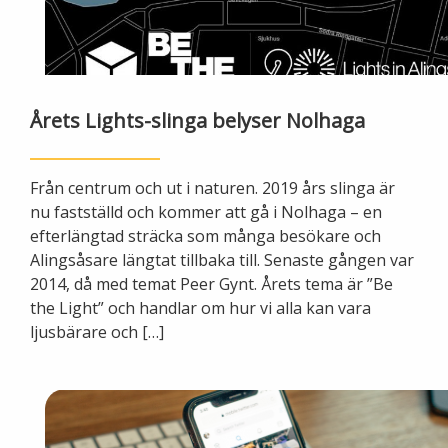
Ny elanslutning
Elmarknaden
Fiber
Värmepriser och avtalsvillkor
Tillfällig anslutning/byggskåp
Våra avtalsvillkor
Alingsås fibernät
Din fjärrvärmecentral
Ändra anslutning
Årets Lights-slinga belyser Nolhaga
Ladda elbil
Sälj ditt överskott
Anslut dig till fiber
Anslut dig till fjärrvärme
Ansluta egen elproduktion
Från centrum och ut i naturen. 2019 års slinga är
Felanmälan
Byggvärme
nu fastställd och kommer att gå i Nolhaga – en
Elmätare och HAN-port
efterlängtad sträcka som många besökare och
Alingsåsare längtat tillbaka till. Senaste gången var
Felanmälan
Manuell frånkoppling
2014, då med temat Peer Gynt. Årets tema är ”Be
Flyttanmälan
the Light” och handlar om hur vi alla kan vara
Driftstörningar
ljusbärare och […]
Varför blir det strömavbrott?
Kundservice
Bra att ha hemma vid ett strömavbrott