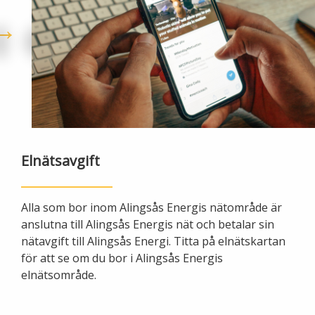
Öppettider
Om oss
Ska du gräva?
Kontakta oss
Ska du bygga eller riva?
Om Alingsås Energi
Faktura och betalning
Leverantörer
Konsumenträttigheter
Elnätsavgift
Miljö och arbetsmiljö
Energispartips
Alla som bor inom Alingsås Energis nätområde är
Produktion
anslutna till Alingsås Energis nät och betalar sin
Mina Sidor
nätavgift till Alingsås Energi. Titta på elnätskartan
för att se om du bor i Alingsås Energis
Nyheter
VA & Renhållning
elnätsområde.
Energiflödet
Vanliga frågor