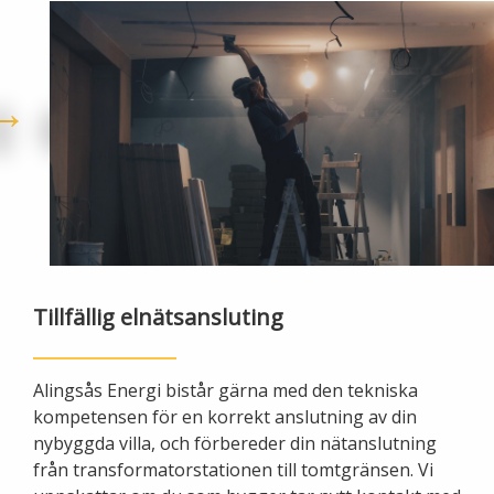
Lights in Alingsås
Badtemperaturer i Alingsås
Pressrum
Aktuella vattennivåer
Sponsring
Arkiv
Jobba hos oss
Årsredovisning
Tillfällig elnätsansluting
Visselblåsarfunktion
Alingsås Energi bistår gärna med den tekniska
Integritetsinformation
kompetensen för en korrekt anslutning av din
nybyggda villa, och förbereder din nätanslutning
Tillgänglighetsredogörelse
från transformatorstationen till tomtgränsen. Vi