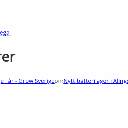
ega!
rer
ge i år - Grow Sverige
om
Nytt batterilager i Aling