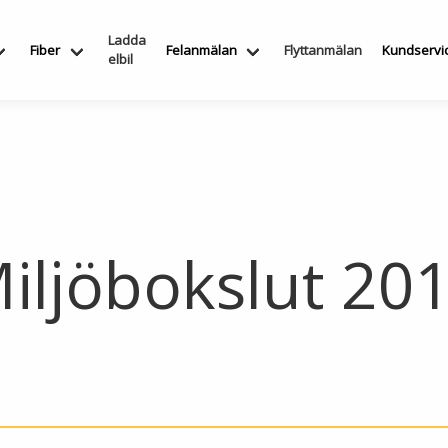
Ladda
Fiber
Felanmälan
Flyttanmälan
Kundservi
elbil
iljöbokslut 20