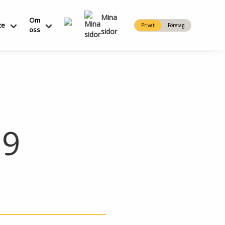
Mina
Om
ce
Privat
Företag
oss
sidor
19