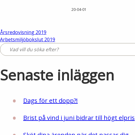
20-04-01
Inläggsnavigering
Årsredovisning 2019
Arbetsmiljöbokslut 2019
Senaste inläggen
Dags för ett dopp?!
Brist på vind i juni bidrar till högt elpris
Sköt dina ärenden när det passar dig