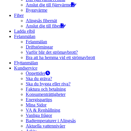
Anslut dig till fjärrvärme
Byggvärme
Fiber
Alingsås fibernät
Anslut dig till fiber
Ladda elbil
Felanmälan
Felanmälan
Driftstörningar
Varför blir det strömavbrott?
Bra att ha hemma vid ett strömavbrott
Flyttanmälan
Kundservice
Öppettider
Ska du gräva?
Ska du bygga eller riva?
Faktura och betalning
Konsumenträttigheter
Energispartips
Mina Sidor
VA & Renhållning
Vanliga frågor
Badtemperaturer i Alingsås
Aktuella vattennivåer