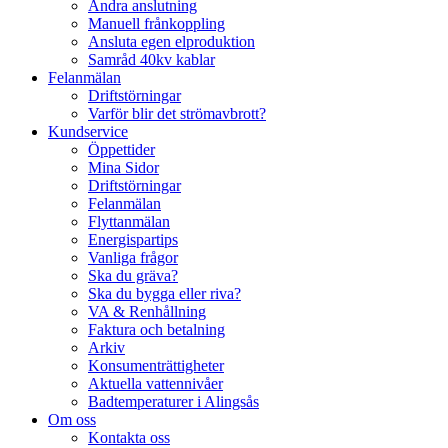
Ändra anslutning
Manuell frånkoppling
Ansluta egen elproduktion
Samråd 40kv kablar
Felanmälan
Driftstörningar
Varför blir det strömavbrott?
Kundservice
Öppettider
Mina Sidor
Driftstörningar
Felanmälan
Flyttanmälan
Energispartips
Vanliga frågor
Ska du gräva?
Ska du bygga eller riva?
VA & Renhållning
Faktura och betalning
Arkiv
Konsumenträttigheter
Aktuella vattennivåer
Badtemperaturer i Alingsås
Om oss
Kontakta oss