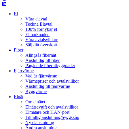
El
Våra elavtal
Teckna Elavtal
100% förnybar el
Elmarknaden
Våra avtalsvillkor
Sälj ditt överskott
Fiber
Alingsås fibernät
Anslut dig till fiber
Pågående fiberutbyggnader
Fjärrvärme
Vad är fjärrvärme
Värmepriser och avtalsvillkor
Anslut dig till fjärrvärme
Byggvärme
Elnät
Om elnätet
Elnätsavgift och avtalsvillkor
Elmätare och HAN-port
Tillfällig anslutning/byggskåp
Ny elanslutning
Ändra anslutning