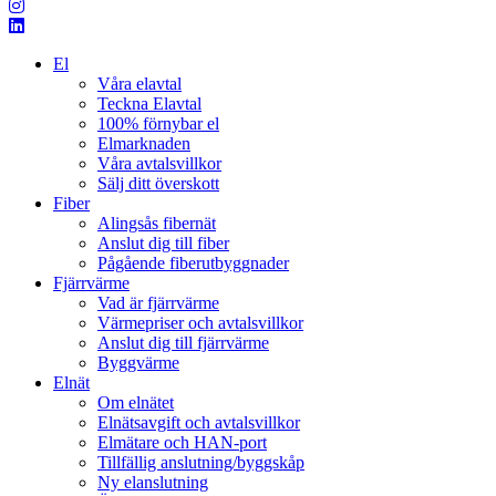
El
Våra elavtal
Teckna Elavtal
100% förnybar el
Elmarknaden
Våra avtalsvillkor
Sälj ditt överskott
Fiber
Alingsås fibernät
Anslut dig till fiber
Pågående fiberutbyggnader
Fjärrvärme
Vad är fjärrvärme
Värmepriser och avtalsvillkor
Anslut dig till fjärrvärme
Byggvärme
Elnät
Om elnätet
Elnätsavgift och avtalsvillkor
Elmätare och HAN-port
Tillfällig anslutning/byggskåp
Ny elanslutning