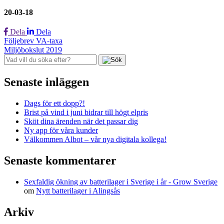
20-03-18
Dela
Dela
Inläggsnavigering
Följebrev VA-taxa
Miljöbokslut 2019
Senaste inläggen
Dags för ett dopp?!
Brist på vind i juni bidrar till högt elpris
Sköt dina ärenden när det passar dig
Ny app för våra kunder
Välkommen Albot – vår nya digitala kollega!
Senaste kommentarer
Sexfaldig ökning av batterilager i Sverige i år - Grow Sverige
om
Nytt batterilager i Alingsås
Arkiv