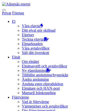
Hoppa
till
innehållet
Privat
Företag
El
Våra elavtal
Ditt elval gör skillnad
Elpriser
Teckna elavtal
Elmarknaden
Våra avtalsvillkor
Sälj ditt överskott
Elnät
Om elnätet
Elnätsavgift och avtalsvillkor
Ny elanslutning
Tillfällig anslutning/byggskåp
Ändra anslutning
Ansluta egen elproduktion
Elmätare och HAN-port
Manuell frånkoppling
Fjärrvärme
Vad är fjärrvärme
Värmepriser och avtalsvillkor
Din fjärrvärmecentral