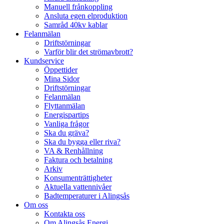
Manuell frånkoppling
Ansluta egen elproduktion
Samråd 40kv kablar
Felanmälan
Driftstörningar
Varför blir det strömavbrott?
Kundservice
Öppettider
Mina Sidor
Driftstörningar
Felanmälan
Flyttanmälan
Energispartips
Vanliga frågor
Ska du gräva?
Ska du bygga eller riva?
VA & Renhållning
Faktura och betalning
Arkiv
Konsumenträttigheter
Aktuella vattennivåer
Badtemperaturer i Alingsås
Om oss
Kontakta oss
Om Alingsås Energi