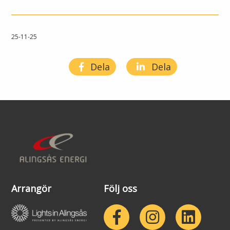
Öppettider
Om oss
Ska du gräva?
25-11-25
Kontakta oss
Ska du bygga eller riva?
Dela
Dela
Om Alingsås Energi
Faktura och betalning
Leverantörer
Konsumenträttigheter
Miljö och arbetsmiljö
Energispartips
Produktion
Mina Sidor
Arrangör
Följ oss
Nyheter
VA & Renhållning
Energiflödet
Vanliga frågor