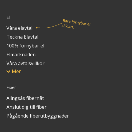
Lights in Alingsås
Badtemperaturer i Alingsås
El
Pressrum
Våra elavtal
Aktuella vattennivåer
Teckna Elavtal
Sponsring
Arkiv
100% förnybar el
Elmarknaden
Jobba hos oss
Våra avtalsvillkor
Mer
Årsredovisning
Fiber
Visselblåsarfunktion
Alingsås fibernät
Integritetsinformation
Anslut dig till fiber
Pågående fiberutbyggnader
Tillgänglighetsredogörelse