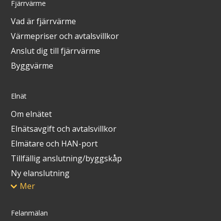
Fjärrvärme
Vad är fjärrvärme
Värmepriser och avtalsvillkor
Anslut dig till fjärrvärme
Byggvärme
Elnät
Om elnätet
Elnätsavgift och avtalsvillkor
Elmätare och HAN-port
Tillfällig anslutning/byggskåp
Ny elanslutning
Mer
Felanmälan