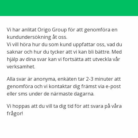
Ny elanslutning
Elmarknaden
Fiber
Värmepriser och avtalsvillkor
Tillfällig anslutning/byggskåp
Våra avtalsvillkor
Alingsås fibernät
Vi har anlitat Origo Group för att genomföra en
Din fjärrvärmecentral
Ändra anslutning
kundundersökning åt oss.
Ladda elbil
Sälj ditt överskott
Vi vill höra hur du som kund uppfattar oss, vad du
Anslut dig till fiber
Anslut dig till fjärrvärme
saknar och hur du tycker att vi kan bli bättre. Med
Ansluta egen elproduktion
hjälp av dina svar kan vi fortsätta att utveckla vår
Felanmälan
Byggvärme
verksamhet.
Elmätare och HAN-port
Alla svar är anonyma, enkäten tar 2-3 minuter att
Felanmälan
genomföra och vi kontaktar dig främst via e-post
Manuell frånkoppling
Flyttanmälan
eller sms under de närmaste dagarna.
Driftstörningar
Vi hoppas att du vill ta dig tid för att svara på våra
frågor!
Varför blir det strömavbrott?
Kundservice
Bra att ha hemma vid ett strömavbrott