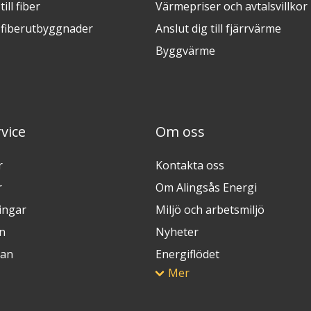
ill fiber
Värmepriser och avtalsvillkor
fiberutbyggnader
Anslut dig till fjärrvärme
Byggvärme
vice
Om oss
r
Kontakta oss
r
Om Alingsås Energi
ingar
Miljö och arbetsmiljö
n
Nyheter
lan
Energiflödet
Mer