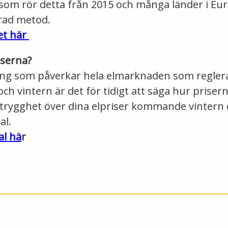
som rör detta från 2015 och många länder i Eu
erad metod.
et här
iserna?
ing som påverkar hela elmarknaden som reglera
och vintern är det för tidigt att säga hur priser
 trygghet över dina elpriser kommande vintern e
al.
al hä
r