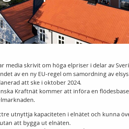
 media skrivit om höga elpriser i delar av Sveri
andet av en ny EU-regel om samordning av elsy
anerad att ske i oktober 2024.
enska Kraftnät kommer att införa en flödesba
elmarknaden.
tre utnyttja kapaciteten i elnätet och kunna öv
utan att bygga ut elnäten.