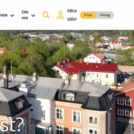
Mina
Om
vice
Privat
Företag
oss
sidor
st?