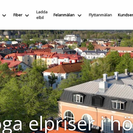
Ladda
Fiber
Felanmälan
Flyttanmälan
Kundser
elbil
ga elpriser i hö