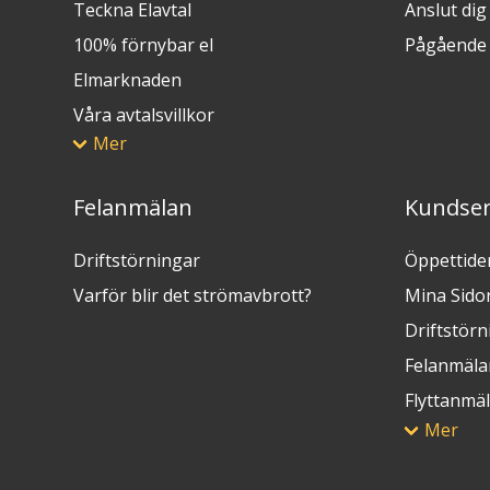
Teckna Elavtal
Anslut dig t
100% förnybar el
Pågående 
Elmarknaden
Våra avtalsvillkor
Mer
Felanmälan
Kundser
Driftstörningar
Öppettide
Varför blir det strömavbrott?
Mina Sido
Driftstörn
Felanmäla
Flyttanmä
Mer