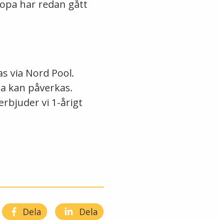
ropa har redan gått
s via Nord Pool.
na kan påverkas.
rbjuder vi 1-årigt
Dela
Dela