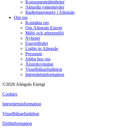
Konsumenträttigheter
Aktuella vattennivåer
Badtemperaturer i Alingsås
Om oss
Kontakta oss
Om Alingsås Energi
Miljö och arbetsmiljö
Nyheter
Energiflödet
Lights in Alingsås
Pressrum
Jobba hos oss
Årsredovisning
Visselblåsarfunktion
Integritetsinformation
©2026 Alingsås Energi
Cookies
Integritetsinformation
Visselblåsarfunktion
Driftinformation