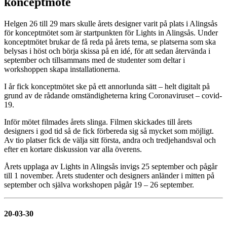
konceptmöte
Helgen 26 till 29 mars skulle årets designer varit på plats i Alingsås
för konceptmötet som är startpunkten för Lights in Alingsås. Under
konceptmötet brukar de få reda på årets tema, se platserna som ska
belysas i höst och börja skissa på en idé, för att sedan återvända i
september och tillsammans med de studenter som deltar i
workshoppen skapa installationerna.
I år fick konceptmötet ske på ett annorlunda sätt – helt digitalt på
grund av de rådande omständigheterna kring Coronaviruset – covid-
19.
Inför mötet filmades årets slinga. Filmen skickades till årets
designers i god tid så de fick förbereda sig så mycket som möjligt.
Av tio platser fick de välja sitt första, andra och tredjehandsval och
efter en kortare diskussion var alla överens.
Årets upplaga av Lights in Alingsås invigs 25 september och pågår
till 1 november. Årets studenter och designers anländer i mitten på
september och själva workshopen pågår 19 – 26 september.
20-03-30