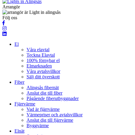
Arrangör
Följ oss
El
Våra elavtal
Teckna Elavtal
100% förnybar el
Elmarknaden
Våra avtalsvillkor
Sälj ditt överskott
Fiber
Alingsås fibernät
Anslut dig till fiber
Pågående fiberutbyggnader
Fjärrvärme
Vad är fjärrvärme
Värmepriser och avtalsvillkor
Anslut dig till fjärrvärme
Byggvärme
Elnät