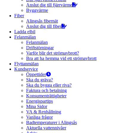
Anslut dig till fjärrvärme
Byggvärme
Fiber
Alingsås fibernät
Anslut dig till fiber
Ladda elbil
Felanmälan
Felanmälan
Driftstörningar
Varför blir det strömavbrott?
Bra att ha hemma vid ett strömavbrott
Flyttanmälan
Kundservice
Öppettider
Ska du gräva?
Ska du bygga eller riva?
Faktura och betalning
Konsumenträttigheter
Energispartips
Mina Sidor
VA & Renhållning
Vanliga frågor
Badtemperaturer i Alingsås
Aktuella vattennivåer