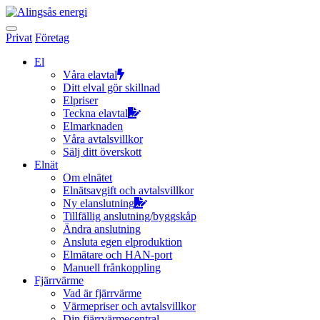
Hoppa
till
innehållet
Privat
Företag
El
Våra elavtal
Ditt elval gör skillnad
Elpriser
Teckna elavtal
Elmarknaden
Våra avtalsvillkor
Sälj ditt överskott
Elnät
Om elnätet
Elnätsavgift och avtalsvillkor
Ny elanslutning
Tillfällig anslutning/byggskåp
Ändra anslutning
Ansluta egen elproduktion
Elmätare och HAN-port
Manuell frånkoppling
Fjärrvärme
Vad är fjärrvärme
Värmepriser och avtalsvillkor
Din fjärrvärmecentral