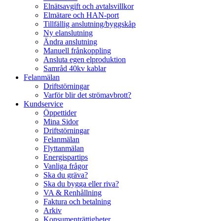
Elnätsavgift och avtalsvillkor
Elmätare och HAN-port
Tillfällig anslutning/byggskåp
Ny elanslutning
Ändra anslutning
Manuell frånkoppling
Ansluta egen elproduktion
Samråd 40kv kablar
Felanmälan
Driftstörningar
Varför blir det strömavbrott?
Kundservice
Öppettider
Mina Sidor
Driftstörningar
Felanmälan
Flyttanmälan
Energispartips
Vanliga frågor
Ska du gräva?
Ska du bygga eller riva?
VA & Renhållning
Faktura och betalning
Arkiv
Konsumenträttigheter