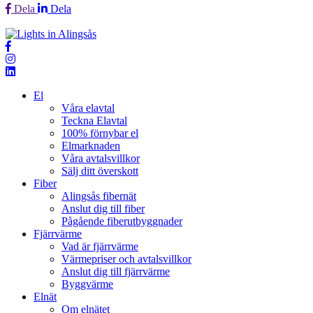
Dela
Dela
El
Våra elavtal
Teckna Elavtal
100% förnybar el
Elmarknaden
Våra avtalsvillkor
Sälj ditt överskott
Fiber
Alingsås fibernät
Anslut dig till fiber
Pågående fiberutbyggnader
Fjärrvärme
Vad är fjärrvärme
Värmepriser och avtalsvillkor
Anslut dig till fjärrvärme
Byggvärme
Elnät
Om elnätet