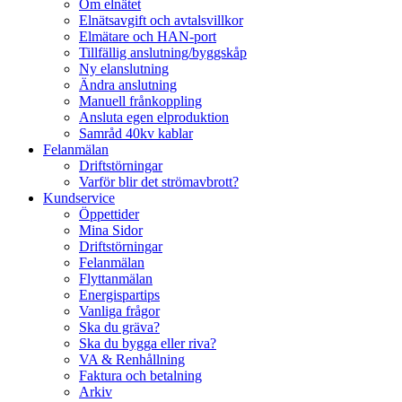
Om elnätet
Elnätsavgift och avtalsvillkor
Elmätare och HAN-port
Tillfällig anslutning/byggskåp
Ny elanslutning
Ändra anslutning
Manuell frånkoppling
Ansluta egen elproduktion
Samråd 40kv kablar
Felanmälan
Driftstörningar
Varför blir det strömavbrott?
Kundservice
Öppettider
Mina Sidor
Driftstörningar
Felanmälan
Flyttanmälan
Energispartips
Vanliga frågor
Ska du gräva?
Ska du bygga eller riva?
VA & Renhållning
Faktura och betalning
Arkiv