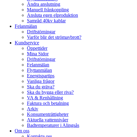
Ändra anslutning
Manuell frånkoppling
Ansluta egen elproduktion
Samråd 40kv kablar
Felanmälan
Driftstörningar
Varför blir det strömavbrott?
Kundservice
Öppettider
Mina Sidor
Driftstörningar
Felanmälan
Flyttanmälan
Energispartips
Vanliga frågor
Ska du gräva?
Ska du bygga eller riva?
VA & Renhållning
Faktura och betalning
Arkiv
Konsumenträttigheter
Aktuella vattennivåer
Badtemperaturer i Alingsås
Om oss
Kontakta oss