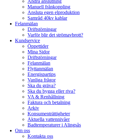
Ändra anslutning
Manuell frånkoppling
Ansluta egen elproduktion
Samråd 40kv kablar
Felanmälan
Driftstörningar
Varför blir det strömavbrott?
Kundservice
Öppettider
Mina Sidor
Driftstörningar
Felanmälan
Flyttanmälan
Energispartips
Vanliga frågor
Ska du gräva?
Ska du bygga eller riva?
VA & Renhållning
Faktura och betalning
Arkiv
Konsumenträttigheter
Aktuella vattennivåer
Badtemperaturer i Alingsås
Om oss
Kontakta oss