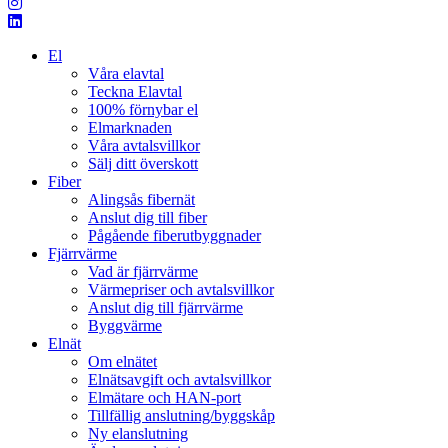
El
Våra elavtal
Teckna Elavtal
100% förnybar el
Elmarknaden
Våra avtalsvillkor
Sälj ditt överskott
Fiber
Alingsås fibernät
Anslut dig till fiber
Pågående fiberutbyggnader
Fjärrvärme
Vad är fjärrvärme
Värmepriser och avtalsvillkor
Anslut dig till fjärrvärme
Byggvärme
Elnät
Om elnätet
Elnätsavgift och avtalsvillkor
Elmätare och HAN-port
Tillfällig anslutning/byggskåp
Ny elanslutning