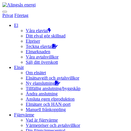
Hoppa
till
innehållet
Privat
Företag
El
Våra elavtal
Ditt elval gör skillnad
Elpriser
Teckna elavtal
Elmarknaden
Våra avtalsvillkor
Sälj ditt överskott
Elnät
Om elnätet
Elnätsavgift och avtalsvillkor
Ny elanslutning
Tillfällig anslutning/byggskåp
Ändra anslutning
Ansluta egen elproduktion
Elmätare och HAN-port
Manuell frånkoppling
Fjärrvärme
Vad är fjärrvärme
Värmepriser och avtalsvillkor
Din fjärrvärmecentral