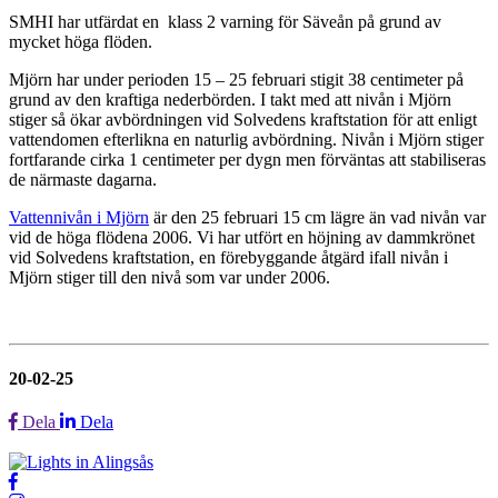
SMHI har utfärdat en klass 2 varning för Säveån på grund av
mycket höga flöden.
Mjörn har under perioden 15 – 25 februari stigit 38 centimeter på
grund av den kraftiga nederbörden. I takt med att nivån i Mjörn
stiger så ökar avbördningen vid Solvedens kraftstation för att enligt
vattendomen efterlikna en naturlig avbördning. Nivån i Mjörn stiger
fortfarande cirka 1 centimeter per dygn men förväntas att stabiliseras
de närmaste dagarna.
Vattennivån i Mjörn
är den 25 februari 15 cm lägre än vad nivån var
vid de höga flödena 2006. Vi har utfört en höjning av dammkrönet
vid Solvedens kraftstation, en förebyggande åtgärd ifall nivån i
Mjörn stiger till den nivå som var under 2006.
20-02-25
Dela
Dela