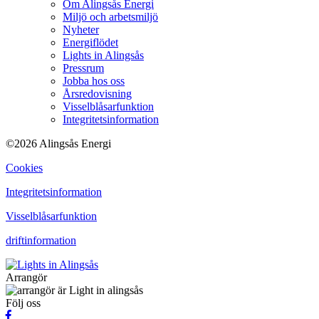
Om Alingsås Energi
Miljö och arbetsmiljö
Nyheter
Energiflödet
Lights in Alingsås
Pressrum
Jobba hos oss
Årsredovisning
Visselblåsarfunktion
Integritetsinformation
©2026 Alingsås Energi
Cookies
Integritetsinformation
Visselblåsarfunktion
driftinformation
Arrangör
Följ oss