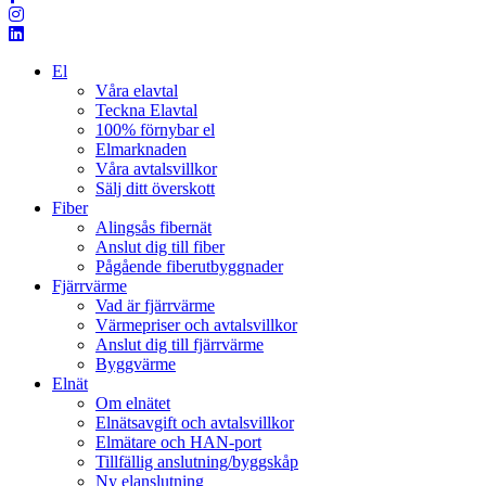
El
Våra elavtal
Teckna Elavtal
100% förnybar el
Elmarknaden
Våra avtalsvillkor
Sälj ditt överskott
Fiber
Alingsås fibernät
Anslut dig till fiber
Pågående fiberutbyggnader
Fjärrvärme
Vad är fjärrvärme
Värmepriser och avtalsvillkor
Anslut dig till fjärrvärme
Byggvärme
Elnät
Om elnätet
Elnätsavgift och avtalsvillkor
Elmätare och HAN-port
Tillfällig anslutning/byggskåp
Ny elanslutning