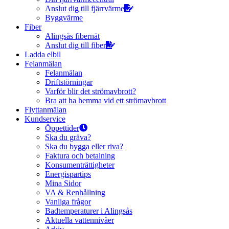
Anslut dig till fjärrvärme
Byggvärme
Fiber
Alingsås fibernät
Anslut dig till fiber
Ladda elbil
Felanmälan
Felanmälan
Driftstörningar
Varför blir det strömavbrott?
Bra att ha hemma vid ett strömavbrott
Flyttanmälan
Kundservice
Öppettider
Ska du gräva?
Ska du bygga eller riva?
Faktura och betalning
Konsumenträttigheter
Energispartips
Mina Sidor
VA & Renhållning
Vanliga frågor
Badtemperaturer i Alingsås
Aktuella vattennivåer