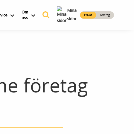
Mina
Om
vice
Privat
Företag
oss
sidor
me företag