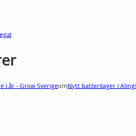
ega!
rer
ge i år - Grow Sverige
om
Nytt batterilager i Aling