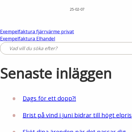
25-02-07
Inläggsnavigering
Exempelfaktura fjärrvärme privat
Exempelfaktura Elhandel
Senaste inläggen
Dags för ett dopp?!
Brist på vind i juni bidrar till högt elpris
Sköt dina ärenden när det passar dig