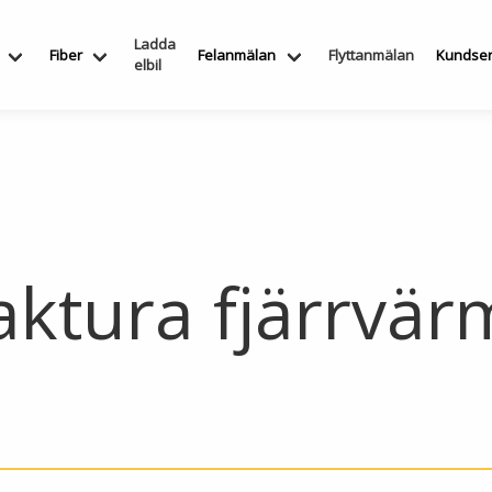
Ladda
Fiber
Felanmälan
Flyttanmälan
Kundser
elbil
ktura fjärrvär