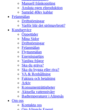
Manuell frånkoppling
Ansluta egen elproduktion
Samråd 40kv kablar
Felanmälan
Driftstörningar
Varför blir det strömavbrott?
Kundservice
Öppettider
Mina Sidor
Driftstörningar
Felanmälan
Flyttanmälan
Energispartips
Vanliga frågor
Ska du gräva?
Ska du bygga eller riva?
VA & Renhållning
Faktura och betalning
Arkiv
Konsumenträttigheter
Aktuella vattennivåer
Badtemperaturer i Alingsås
Om oss
Kontakta oss
Om Alingsås Energi