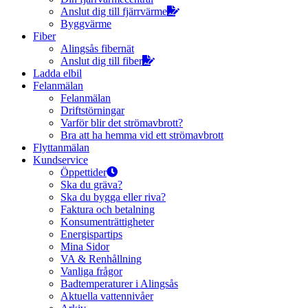
Anslut dig till fjärrvärme
Byggvärme
Fiber
Alingsås fibernät
Anslut dig till fiber
Ladda elbil
Felanmälan
Felanmälan
Driftstörningar
Varför blir det strömavbrott?
Bra att ha hemma vid ett strömavbrott
Flyttanmälan
Kundservice
Öppettider
Ska du gräva?
Ska du bygga eller riva?
Faktura och betalning
Konsumenträttigheter
Energispartips
Mina Sidor
VA & Renhållning
Vanliga frågor
Badtemperaturer i Alingsås
Aktuella vattennivåer