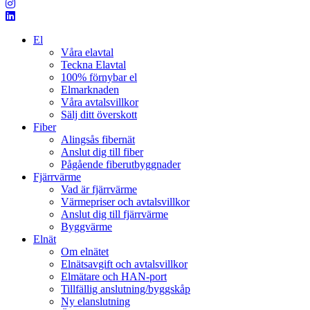
El
Våra elavtal
Teckna Elavtal
100% förnybar el
Elmarknaden
Våra avtalsvillkor
Sälj ditt överskott
Fiber
Alingsås fibernät
Anslut dig till fiber
Pågående fiberutbyggnader
Fjärrvärme
Vad är fjärrvärme
Värmepriser och avtalsvillkor
Anslut dig till fjärrvärme
Byggvärme
Elnät
Om elnätet
Elnätsavgift och avtalsvillkor
Elmätare och HAN-port
Tillfällig anslutning/byggskåp
Ny elanslutning