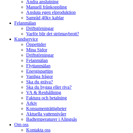
Ändra anslutning
Manuell frånkoppling
Ansluta egen elproduktion
Samråd 40kv kablar
Felanmälan
Driftstörningar
Varför blir det strömavbrott?
Kundservice
Öppettider
Mina Sidor
Driftstörningar
Felanmälan
Flyttanmälan
Energispartips
Vanliga frågor
Ska du gräva?
Ska du bygga eller riva?
VA & Renhållning
Faktura och betalning
Arkiv
Konsumenträttigheter
Aktuella vattennivåer
Badtemperaturer i Alingsås
Om oss
Kontakta oss