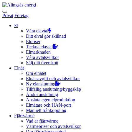
Hoppa
till
innehållet
Privat
Företag
El
Våra elavtal
Ditt elval gör skillnad
Elpriser
Teckna elavtal
Elmarknaden
Våra avtalsvillkor
Sälj ditt överskott
Elnät
Om elnätet
Elnätsavgift och avtalsvillkor
Ny elanslutning
Tillfällig anslutning/byggskåp
Ändra anslutning
Ansluta egen elproduktion
Elmätare och HAN-port
Manuell frånkoppling
Fjärrvärme
Vad är fjärrvärme
Värmepriser och avtalsvillkor
Din fjärrvärmecentral