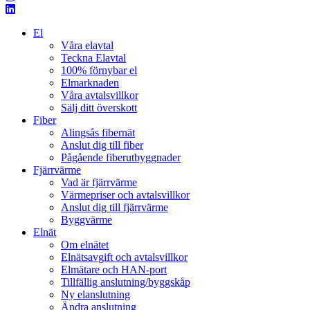
El
Våra elavtal
Teckna Elavtal
100% förnybar el
Elmarknaden
Våra avtalsvillkor
Sälj ditt överskott
Fiber
Alingsås fibernät
Anslut dig till fiber
Pågående fiberutbyggnader
Fjärrvärme
Vad är fjärrvärme
Värmepriser och avtalsvillkor
Anslut dig till fjärrvärme
Byggvärme
Elnät
Om elnätet
Elnätsavgift och avtalsvillkor
Elmätare och HAN-port
Tillfällig anslutning/byggskåp
Ny elanslutning
Ändra anslutning