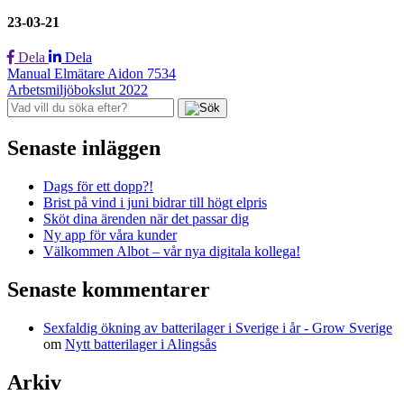
23-03-21
Dela
Dela
Inläggsnavigering
Manual Elmätare Aidon 7534
Arbetsmiljöbokslut 2022
Senaste inläggen
Dags för ett dopp?!
Brist på vind i juni bidrar till högt elpris
Sköt dina ärenden när det passar dig
Ny app för våra kunder
Välkommen Albot – vår nya digitala kollega!
Senaste kommentarer
Sexfaldig ökning av batterilager i Sverige i år - Grow Sverige
om
Nytt batterilager i Alingsås
Arkiv