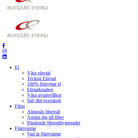
El
Våra elavtal
Teckna Elavtal
100% förnybar el
Elmarknaden
Våra avtalsvillkor
Sälj ditt överskott
Fiber
Alingsås fibernät
Anslut dig till fiber
Pågående fiberutbyggnader
Fjärrvärme
Vad är fjärrvärme