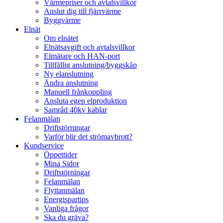
Värmepriser och avtalsvillkor
Anslut dig till fjärrvärme
Byggvärme
Elnät
Om elnätet
Elnätsavgift och avtalsvillkor
Elmätare och HAN-port
Tillfällig anslutning/byggskåp
Ny elanslutning
Ändra anslutning
Manuell frånkoppling
Ansluta egen elproduktion
Samråd 40kv kablar
Felanmälan
Driftstörningar
Varför blir det strömavbrott?
Kundservice
Öppettider
Mina Sidor
Driftstörningar
Felanmälan
Flyttanmälan
Energispartips
Vanliga frågor
Ska du gräva?