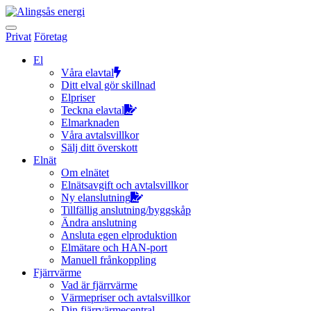
Hoppa
till
innehållet
Privat
Företag
El
Våra elavtal
Ditt elval gör skillnad
Elpriser
Teckna elavtal
Elmarknaden
Våra avtalsvillkor
Sälj ditt överskott
Elnät
Om elnätet
Elnätsavgift och avtalsvillkor
Ny elanslutning
Tillfällig anslutning/byggskåp
Ändra anslutning
Ansluta egen elproduktion
Elmätare och HAN-port
Manuell frånkoppling
Fjärrvärme
Vad är fjärrvärme
Värmepriser och avtalsvillkor
Din fjärrvärmecentral