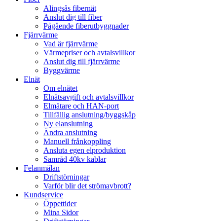
Alingsås fibernät
Anslut dig till fiber
Pågående fiberutbyggnader
Fjärrvärme
Vad är fjärrvärme
Värmepriser och avtalsvillkor
Anslut dig till fjärrvärme
Byggvärme
Elnät
Om elnätet
Elnätsavgift och avtalsvillkor
Elmätare och HAN-port
Tillfällig anslutning/byggskåp
Ny elanslutning
Ändra anslutning
Manuell frånkoppling
Ansluta egen elproduktion
Samråd 40kv kablar
Felanmälan
Driftstörningar
Varför blir det strömavbrott?
Kundservice
Öppettider
Mina Sidor