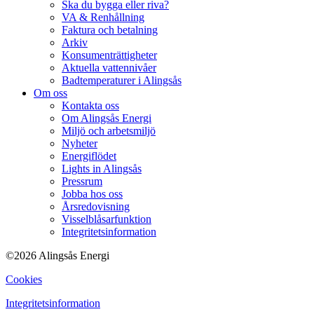
Ska du bygga eller riva?
VA & Renhållning
Faktura och betalning
Arkiv
Konsumenträttigheter
Aktuella vattennivåer
Badtemperaturer i Alingsås
Om oss
Kontakta oss
Om Alingsås Energi
Miljö och arbetsmiljö
Nyheter
Energiflödet
Lights in Alingsås
Pressrum
Jobba hos oss
Årsredovisning
Visselblåsarfunktion
Integritetsinformation
©2026 Alingsås Energi
Cookies
Integritetsinformation