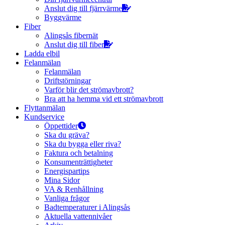
Anslut dig till fjärrvärme
Byggvärme
Fiber
Alingsås fibernät
Anslut dig till fiber
Ladda elbil
Felanmälan
Felanmälan
Driftstörningar
Varför blir det strömavbrott?
Bra att ha hemma vid ett strömavbrott
Flyttanmälan
Kundservice
Öppettider
Ska du gräva?
Ska du bygga eller riva?
Faktura och betalning
Konsumenträttigheter
Energispartips
Mina Sidor
VA & Renhållning
Vanliga frågor
Badtemperaturer i Alingsås
Aktuella vattennivåer