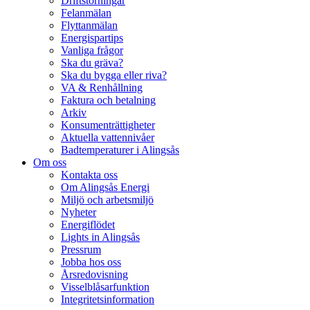
Driftstörningar
Felanmälan
Flyttanmälan
Energispartips
Vanliga frågor
Ska du gräva?
Ska du bygga eller riva?
VA & Renhållning
Faktura och betalning
Arkiv
Konsumenträttigheter
Aktuella vattennivåer
Badtemperaturer i Alingsås
Om oss
Kontakta oss
Om Alingsås Energi
Miljö och arbetsmiljö
Nyheter
Energiflödet
Lights in Alingsås
Pressrum
Jobba hos oss
Årsredovisning
Visselblåsarfunktion
Integritetsinformation