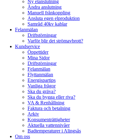
Ny elanslutning
Ändra anslutning
Manuell frånkoppling
Ansluta egen elproduktion
Samråd 40kv kablar
Felanmälan
Driftstörningar
Varför blir det strömavbrott?
Kundservice
Öppettider
Mina Sidor
Driftstörningar
Felanmälan
Flyttanmälan
Energispartips
Vanliga frågor
Ska du gräva?
Ska du bygga eller riva?
VA & Renhållning
Faktura och betalning
Arkiv
Konsumenträttigheter
Aktuella vattennivåer
Badtemperaturer i Alingsås
Om oss