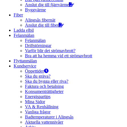
Anslut dig till fjärrvärme
Byggvärme
Fiber
Alingsås fibernät
Anslut dig till fiber
Ladda elbil
Felanmälan
Felanmälan
Driftstörningar
Varför blir det strömavbrott?
Bra att ha hemma vid ett strömavbrott
Flyttanmälan
Kundservice
Öppettider
Ska du gräva?
Ska du bygga eller riva?
Faktura och betalning
Konsumenträttigheter
Energispartips
Mina Sidor
VA & Renhållning
Vanliga frågor
Badtemperaturer i Alingsås
Aktuella vattennivåer