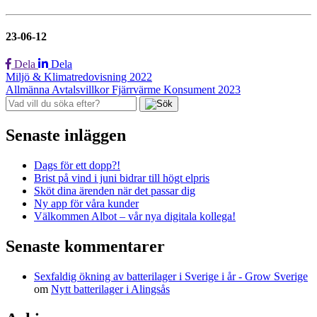
23-06-12
Dela
Dela
Inläggsnavigering
Miljö & Klimatredovisning 2022
Allmänna Avtalsvillkor Fjärrvärme Konsument 2023
Senaste inläggen
Dags för ett dopp?!
Brist på vind i juni bidrar till högt elpris
Sköt dina ärenden när det passar dig
Ny app för våra kunder
Välkommen Albot – vår nya digitala kollega!
Senaste kommentarer
Sexfaldig ökning av batterilager i Sverige i år - Grow Sverige
om
Nytt batterilager i Alingsås