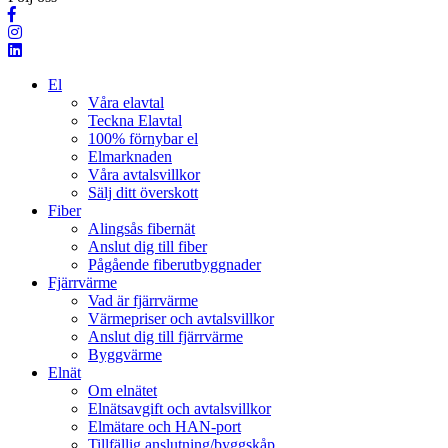
El
Våra elavtal
Teckna Elavtal
100% förnybar el
Elmarknaden
Våra avtalsvillkor
Sälj ditt överskott
Fiber
Alingsås fibernät
Anslut dig till fiber
Pågående fiberutbyggnader
Fjärrvärme
Vad är fjärrvärme
Värmepriser och avtalsvillkor
Anslut dig till fjärrvärme
Byggvärme
Elnät
Om elnätet
Elnätsavgift och avtalsvillkor
Elmätare och HAN-port
Tillfällig anslutning/byggskåp