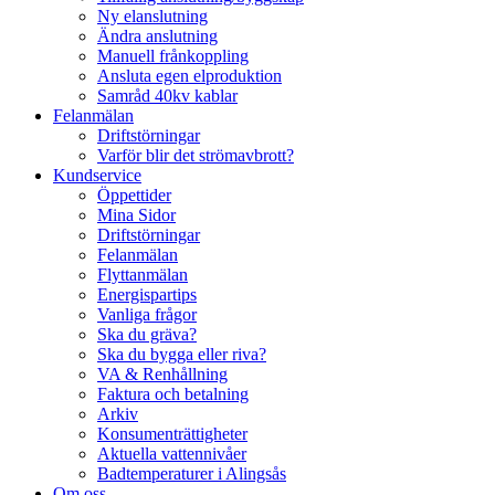
Ny elanslutning
Ändra anslutning
Manuell frånkoppling
Ansluta egen elproduktion
Samråd 40kv kablar
Felanmälan
Driftstörningar
Varför blir det strömavbrott?
Kundservice
Öppettider
Mina Sidor
Driftstörningar
Felanmälan
Flyttanmälan
Energispartips
Vanliga frågor
Ska du gräva?
Ska du bygga eller riva?
VA & Renhållning
Faktura och betalning
Arkiv
Konsumenträttigheter
Aktuella vattennivåer
Badtemperaturer i Alingsås
Om oss