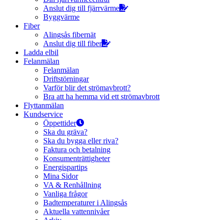
Anslut dig till fjärrvärme
Byggvärme
Fiber
Alingsås fibernät
Anslut dig till fiber
Ladda elbil
Felanmälan
Felanmälan
Driftstörningar
Varför blir det strömavbrott?
Bra att ha hemma vid ett strömavbrott
Flyttanmälan
Kundservice
Öppettider
Ska du gräva?
Ska du bygga eller riva?
Faktura och betalning
Konsumenträttigheter
Energispartips
Mina Sidor
VA & Renhållning
Vanliga frågor
Badtemperaturer i Alingsås
Aktuella vattennivåer