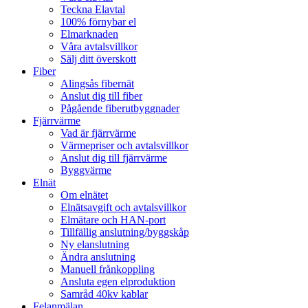
Teckna Elavtal
100% förnybar el
Elmarknaden
Våra avtalsvillkor
Sälj ditt överskott
Fiber
Alingsås fibernät
Anslut dig till fiber
Pågående fiberutbyggnader
Fjärrvärme
Vad är fjärrvärme
Värmepriser och avtalsvillkor
Anslut dig till fjärrvärme
Byggvärme
Elnät
Om elnätet
Elnätsavgift och avtalsvillkor
Elmätare och HAN-port
Tillfällig anslutning/byggskåp
Ny elanslutning
Ändra anslutning
Manuell frånkoppling
Ansluta egen elproduktion
Samråd 40kv kablar
Felanmälan