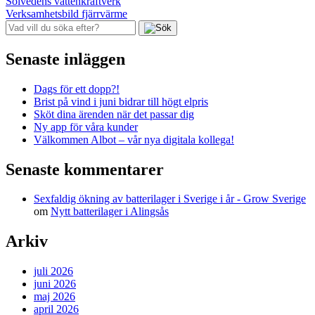
Inläggsnavigering
Solvedens vattenkraftverk
Verksamhetsbild fjärrvärme
Senaste inläggen
Dags för ett dopp?!
Brist på vind i juni bidrar till högt elpris
Sköt dina ärenden när det passar dig
Ny app för våra kunder
Välkommen Albot – vår nya digitala kollega!
Senaste kommentarer
Sexfaldig ökning av batterilager i Sverige i år - Grow Sverige
om
Nytt batterilager i Alingsås
Arkiv
juli 2026
juni 2026
maj 2026
april 2026