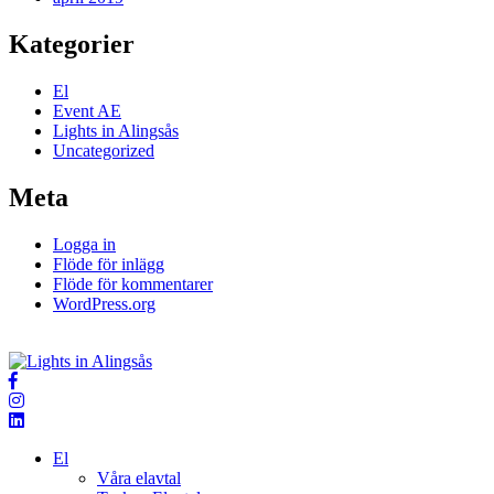
Kategorier
El
Event AE
Lights in Alingsås
Uncategorized
Meta
Logga in
Flöde för inlägg
Flöde för kommentarer
WordPress.org
El
Våra elavtal