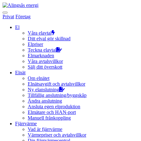
Hoppa
till
innehållet
Privat
Företag
El
Våra elavtal
Ditt elval gör skillnad
Elpriser
Teckna elavtal
Elmarknaden
Våra avtalsvillkor
Sälj ditt överskott
Elnät
Om elnätet
Elnätsavgift och avtalsvillkor
Ny elanslutning
Tillfällig anslutning/byggskåp
Ändra anslutning
Ansluta egen elproduktion
Elmätare och HAN-port
Manuell frånkoppling
Fjärrvärme
Vad är fjärrvärme
Värmepriser och avtalsvillkor
Din fjärrvärmecentral