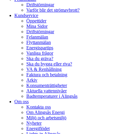
Driftstörningar
Varför blir det strömavbrott?
Kundservice
Öppettider
Mina Sidor
Driftstörningar
Felanmälan
Flyttanmälan
Energispartips
Vanliga frågor
Ska du gräva?
Ska du bygga eller riva?
VA & Renhållning
Faktura och betalning
Arkiv
Konsumenträttigheter
Aktuella vattennivåer
Badtemperaturer i Alingsås
Om oss
Kontakta oss
Om Alingsås Energi
Miljö och arbetsmiljö
Nyheter
Energiflödet
Lights in Alingsås