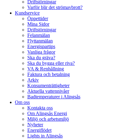
Driftstörningar
Varför blir det strömavbrott?
Kundservice
Öppettider
Mina Sidor
Driftstörningar
Felanmälan
Flyttanmälan
Energispartips
Vanliga frågor
Ska du gräva?
Ska du bygga eller riva?
VA & Renhållning
Faktura och betalning
Arkiv
Konsumenträttigheter
Aktuella vattennivåer
Badtemperaturer i Alingsås
Om oss
Kontakta oss
Om Alingsås Energi
Miljö och arbetsmiljö
Nyheter
Energiflödet
Lights in Alingsås