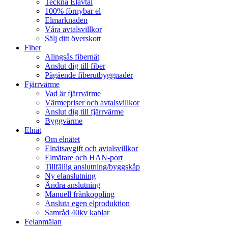
Teckna Elavtal
100% förnybar el
Elmarknaden
Våra avtalsvillkor
Sälj ditt överskott
Fiber
Alingsås fibernät
Anslut dig till fiber
Pågående fiberutbyggnader
Fjärrvärme
Vad är fjärrvärme
Värmepriser och avtalsvillkor
Anslut dig till fjärrvärme
Byggvärme
Elnät
Om elnätet
Elnätsavgift och avtalsvillkor
Elmätare och HAN-port
Tillfällig anslutning/byggskåp
Ny elanslutning
Ändra anslutning
Manuell frånkoppling
Ansluta egen elproduktion
Samråd 40kv kablar
Felanmälan