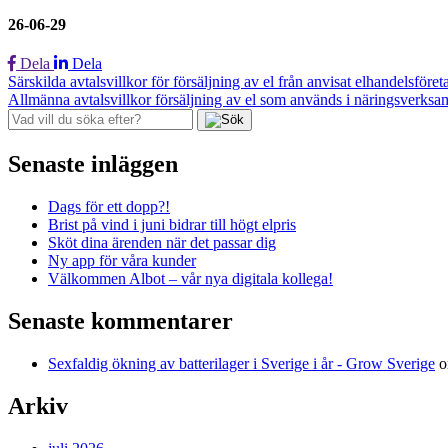
26-06-29
Dela
Dela
Inläggsnavigering
Särskilda avtalsvillkor för försäljning av el från anvisat elhandelsföre
Allmänna avtalsvillkor försäljning av el som används i näringsverks
Senaste inläggen
Dags för ett dopp?!
Brist på vind i juni bidrar till högt elpris
Sköt dina ärenden när det passar dig
Ny app för våra kunder
Välkommen Albot – vår nya digitala kollega!
Senaste kommentarer
Sexfaldig ökning av batterilager i Sverige i år - Grow Sverige
Arkiv