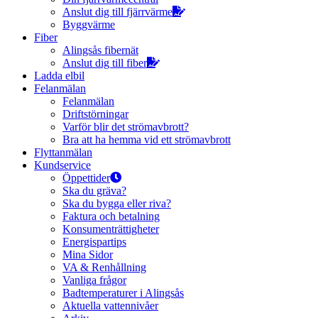
Anslut dig till fjärrvärme
Byggvärme
Fiber
Alingsås fibernät
Anslut dig till fiber
Ladda elbil
Felanmälan
Felanmälan
Driftstörningar
Varför blir det strömavbrott?
Bra att ha hemma vid ett strömavbrott
Flyttanmälan
Kundservice
Öppettider
Ska du gräva?
Ska du bygga eller riva?
Faktura och betalning
Konsumenträttigheter
Energispartips
Mina Sidor
VA & Renhållning
Vanliga frågor
Badtemperaturer i Alingsås
Aktuella vattennivåer