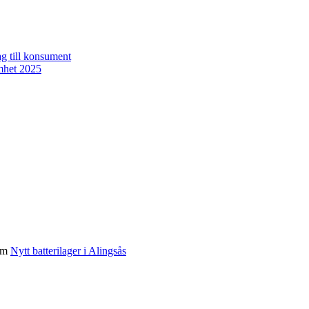
tag till konsument
amhet 2025
om
Nytt batterilager i Alingsås