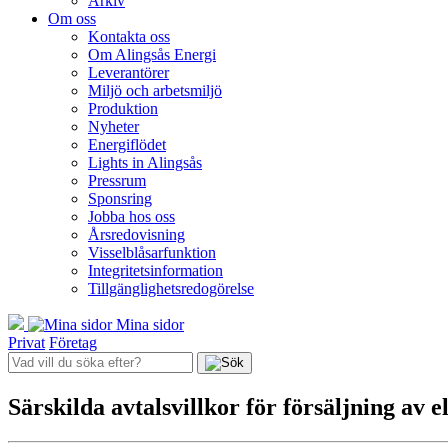
Arkiv
Om oss
Kontakta oss
Om Alingsås Energi
Leverantörer
Miljö och arbetsmiljö
Produktion
Nyheter
Energiflödet
Lights in Alingsås
Pressrum
Sponsring
Jobba hos oss
Årsredovisning
Visselblåsarfunktion
Integritetsinformation
Tillgänglighetsredogörelse
Mina sidor
Privat
Företag
Särskilda avtalsvillkor för försäljning av e