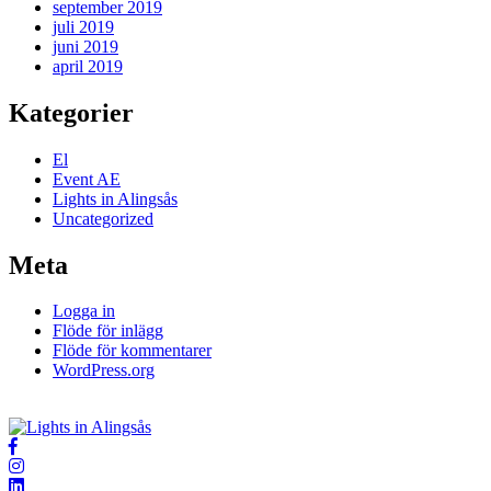
september 2019
juli 2019
juni 2019
april 2019
Kategorier
El
Event AE
Lights in Alingsås
Uncategorized
Meta
Logga in
Flöde för inlägg
Flöde för kommentarer
WordPress.org