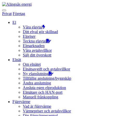
Hoppa
till
innehållet
Privat
Företag
El
Våra elavtal
Ditt elval gör skillnad
Elpriser
Teckna elavtal
Elmarknaden
Våra avtalsvillkor
Sälj ditt överskott
Elnät
Om elnätet
Elnätsavgift och avtalsvillkor
Ny elanslutning
Tillfällig anslutning/byggskåp
Ändra anslutning
Ansluta egen elproduktion
Elmätare och HAN-port
Manuell frånkoppling
Fjärrvärme
Vad är fjärrvärme
Värmepriser och avtalsvillkor
Din fjärrvärmecentral