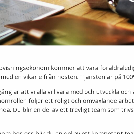
visningsekonom kommer att vara föräldraledig 
 med en vikarie från hösten. Tjänsten är på 100
gång är att vi alla vill vara med och utveckla och 
mrollen följer ett roligt och omväxlande arbe
. Du blir en del av ett trevligt team som triv
om hos oss blir du en del av ett kompetent te