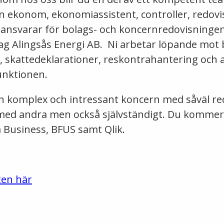
 en ekonom, ekonomiassistent, controller, redov
ansvarar för bolags- och koncernredovisningen
g Alingsås Energi AB. Ni arbetar löpande mot
 skattedeklarationer, reskontrahantering och 
unktionen.
n komplex och intressant koncern med såväl r
 med andra men också självständigt. Du kommer 
a Business, BFUS samt Qlik.
ten här