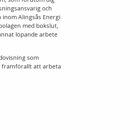
isningsansvarig och
 inom Alingsås Energi
 bolagen med bokslut,
annat löpande arbete
edovisning som
framförallt att arbeta