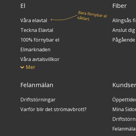
El
Fiber
Våra elavtal
Alingsås f
Teckna Elavtal
Anslut dig t
100% förnybar el
Pågående 
Elmarknaden
Våra avtalsvillkor
Mer
Felanmälan
Kundser
Driftstörningar
Öppettide
Varför blir det strömavbrott?
Mina Sido
Driftstörn
Felanmäla