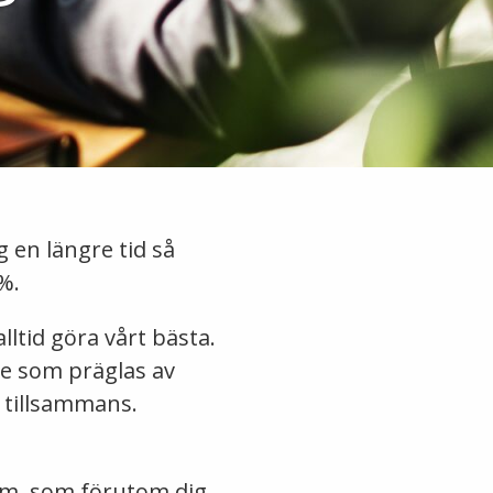
en längre tid så
%.
alltid göra vårt bästa.
te som präglas av
s tillsammans.
am, som förutom dig