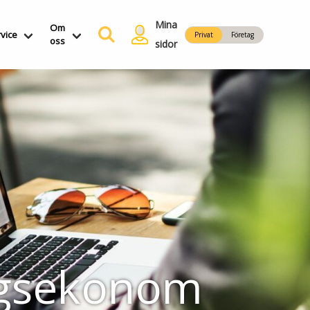
Mina
Om
vice
Privat
Företag
oss
sidor
ngsekonom