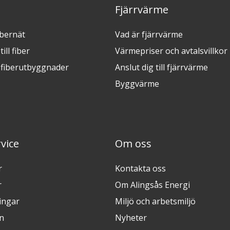
Fjärrvärme
ibernät
Vad är fjärrvärme
ill fiber
Värmepriser och avtalsvillkor
fiberutbyggnader
Anslut dig till fjärrvärme
Byggvärme
vice
Om oss
r
Kontakta oss
r
Om Alingsås Energi
ingar
Miljö och arbetsmiljö
n
Nyheter