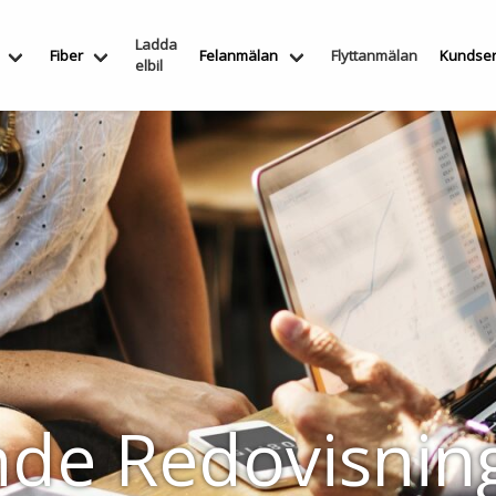
Ladda
Fiber
Felanmälan
Flyttanmälan
Kundser
elbil
ande Redovisni