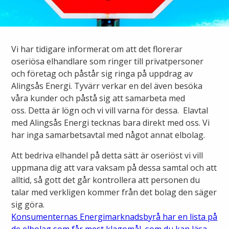
Ny elanslutning
Elmarknaden
Fiber
Värmepriser och avtalsvillkor
Tillfällig anslutning/byggskåp
Våra avtalsvillkor
Alingsås fibernät
Vi har tidigare informerat om att det florerar
Din fjärrvärmecentral
Ändra anslutning
oseriösa elhandlare som ringer till privatpersoner
Ladda elbil
Sälj ditt överskott
och företag och påstår sig ringa på uppdrag av
Anslut dig till fiber
Anslut dig till fjärrvärme
Alingsås Energi. Tyvärr verkar en del även besöka
Ansluta egen elproduktion
våra kunder och påstå sig att samarbeta med
Felanmälan
Byggvärme
oss. Detta är lögn och vi vill varna för dessa. Elavtal
Elmätare och HAN-port
med Alingsås Energi tecknas bara direkt med oss. Vi
har inga samarbetsavtal med något annat elbolag.
Felanmälan
Manuell frånkoppling
Flyttanmälan
Att bedriva elhandel på detta sätt är oseriöst vi vill
Driftstörningar
uppmana dig att vara vaksam på dessa samtal och att
alltid, så gott det går kontrollera att personen du
talar med verkligen kommer från det bolag den säger
Varför blir det strömavbrott?
Kundservice
sig göra.
Konsumenternas Energimarknadsbyrå har en lista på
Bra att ha hemma vid ett strömavbrott