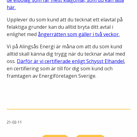
de elbolag som får mest klagomål, som du kan läsa
Öppettider
här.
Om oss
Ska du gräva?
Upplever du som kund att du tecknat ett elavtal på
felaktiga grunder kan du alltid bryta ditt avtal i
Kontakta oss
enlighet med
ångerrätten som gäller i två veckor.
Ska du bygga eller riva?
Vi på Alingsås Energi är måna om att du som kund
Om Alingsås Energi
Faktura och betalning
alltid skall känna dig trygg när du tecknar avtal med
oss.
Därför är vi certifierade enligt Schysst Elhandel
,
Leverantörer
en certifiering som är till för dig som kund och
Konsumenträttigheter
framtagen av Energiföretagen Sverige.
Miljö och arbetsmiljö
Energispartips
Produktion
Mina Sidor
Nyheter
VA & Renhållning
21-02-11
Energiflödet
Vanliga frågor