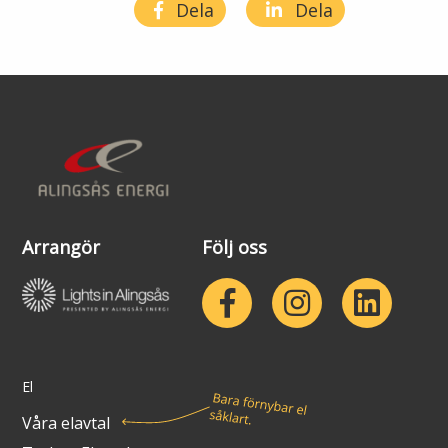
Dela
Dela
Lights in Alingsås
Badtemperaturer i Alingsås
Pressrum
Aktuella vattennivåer
Sponsring
Arkiv
Jobba hos oss
Arrangör
Följ oss
Årsredovisning
Visselblåsarfunktion
Integritetsinformation
El
Tillgänglighetsredogörelse
Våra elavtal