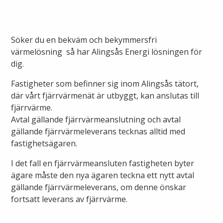
Ny elanslutning
Elmarknaden
Fiber
Värmepriser och avtalsvillkor
Tillfällig anslutning/byggskåp
Våra avtalsvillkor
Söker du en bekväm och bekymmersfri
Alingsås fibernät
värmelösning så har Alingsås Energi lösningen för
Din fjärrvärmecentral
Ändra anslutning
Ladda elbil
dig.
Sälj ditt överskott
Anslut dig till fiber
Anslut dig till fjärrvärme
Fastigheter som befinner sig inom Alingsås tätort,
Ansluta egen elproduktion
där vårt fjärrvärmenät är utbyggt, kan anslutas till
Felanmälan
Byggvärme
fjärrvärme.
Elmätare och HAN-port
Avtal gällande fjärrvärmeanslutning och avtal
gällande fjärrvärmeleverans tecknas alltid med
Felanmälan
Manuell frånkoppling
fastighetsägaren.
Flyttanmälan
Driftstörningar
I det fall en fjärrvärmeansluten fastigheten byter
ägare måste den nya ägaren teckna ett nytt avtal
gällande fjärrvärmeleverans, om denne önskar
Varför blir det strömavbrott?
Kundservice
fortsatt leverans av fjärrvärme.
Bra att ha hemma vid ett strömavbrott