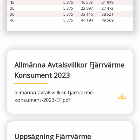
15
5 375
16 573
21 948
20
5 375
22 097
27 472
30
5 375
33 146
38 521
40
5 375
44 194
49 569
Allmänna Avtalsvillkor Fjärrvärme
Konsument 2023
allmanna-avtalsvillkor-fjarrvarme-
konsument-2023-EF.pdf
Uppsägning Fjärrvärme