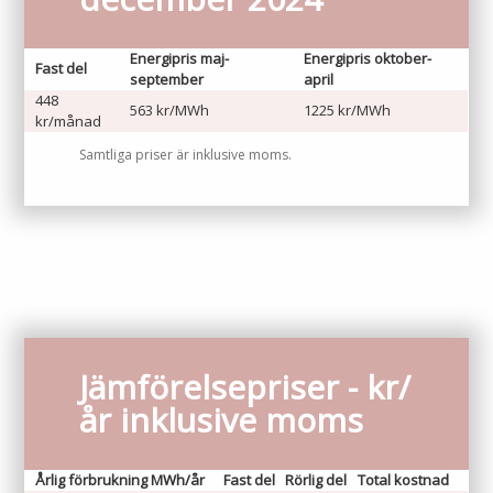
Lights in Alingsås
Badtemperaturer i Alingsås
Energipris maj-
Energipris oktober-
Fast del
september
april
Pressrum
448
Aktuella vattennivåer
563 kr/MWh
1225 kr/MWh
kr/månad
Sponsring
Samtliga priser är inklusive moms.
Arkiv
Jobba hos oss
Årsredovisning
Visselblåsarfunktion
Jämförelsepriser - kr/
Integritetsinformation
år inklusive moms
Tillgänglighetsredogörelse
Årlig förbrukning MWh/år
Fast del
Rörlig del
Total kostnad