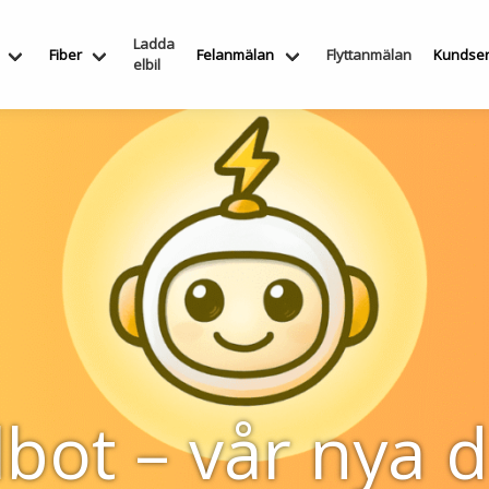
Ladda
Fiber
Felanmälan
Flyttanmälan
Kundser
elbil
t – vår nya di