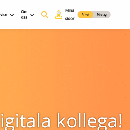
Mina
Om
vice
Privat
Företag
oss
sidor
gitala kollega!