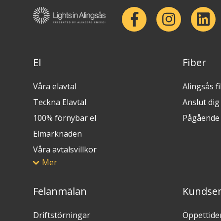
El
Fiber
Våra elavtal
Alingsås f
Teckna Elavtal
Anslut dig t
100% förnybar el
Pågående 
Elmarknaden
Våra avtalsvillkor
Mer
Felanmälan
Kundser
Driftstörningar
Öppettide