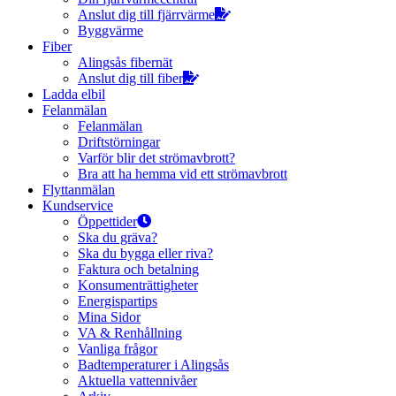
Anslut dig till fjärrvärme
Byggvärme
Fiber
Alingsås fibernät
Anslut dig till fiber
Ladda elbil
Felanmälan
Felanmälan
Driftstörningar
Varför blir det strömavbrott?
Bra att ha hemma vid ett strömavbrott
Flyttanmälan
Kundservice
Öppettider
Ska du gräva?
Ska du bygga eller riva?
Faktura och betalning
Konsumenträttigheter
Energispartips
Mina Sidor
VA & Renhållning
Vanliga frågor
Badtemperaturer i Alingsås
Aktuella vattennivåer