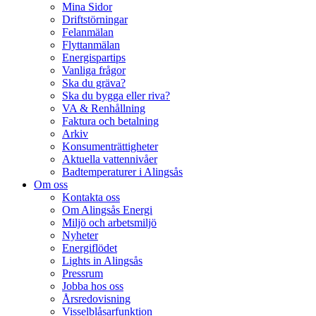
Mina Sidor
Driftstörningar
Felanmälan
Flyttanmälan
Energispartips
Vanliga frågor
Ska du gräva?
Ska du bygga eller riva?
VA & Renhållning
Faktura och betalning
Arkiv
Konsumenträttigheter
Aktuella vattennivåer
Badtemperaturer i Alingsås
Om oss
Kontakta oss
Om Alingsås Energi
Miljö och arbetsmiljö
Nyheter
Energiflödet
Lights in Alingsås
Pressrum
Jobba hos oss
Årsredovisning
Visselblåsarfunktion