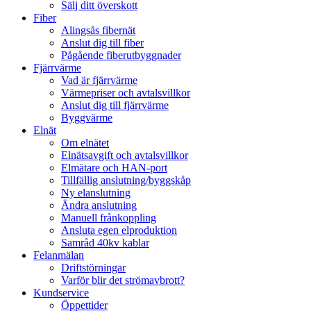
Sälj ditt överskott
Fiber
Alingsås fibernät
Anslut dig till fiber
Pågående fiberutbyggnader
Fjärrvärme
Vad är fjärrvärme
Värmepriser och avtalsvillkor
Anslut dig till fjärrvärme
Byggvärme
Elnät
Om elnätet
Elnätsavgift och avtalsvillkor
Elmätare och HAN-port
Tillfällig anslutning/byggskåp
Ny elanslutning
Ändra anslutning
Manuell frånkoppling
Ansluta egen elproduktion
Samråd 40kv kablar
Felanmälan
Driftstörningar
Varför blir det strömavbrott?
Kundservice
Öppettider