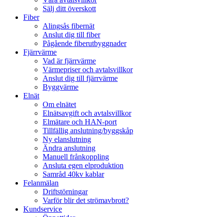
Sälj ditt överskott
Fiber
Alingsås fibernät
Anslut dig till fiber
Pågående fiberutbyggnader
Fjärrvärme
Vad är fjärrvärme
Värmepriser och avtalsvillkor
Anslut dig till fjärrvärme
Byggvärme
Elnät
Om elnätet
Elnätsavgift och avtalsvillkor
Elmätare och HAN-port
Tillfällig anslutning/byggskåp
Ny elanslutning
Ändra anslutning
Manuell frånkoppling
Ansluta egen elproduktion
Samråd 40kv kablar
Felanmälan
Driftstörningar
Varför blir det strömavbrott?
Kundservice