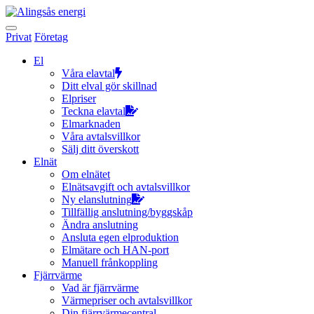
Hoppa
till
innehållet
Privat
Företag
El
Våra elavtal
Ditt elval gör skillnad
Elpriser
Teckna elavtal
Elmarknaden
Våra avtalsvillkor
Sälj ditt överskott
Elnät
Om elnätet
Elnätsavgift och avtalsvillkor
Ny elanslutning
Tillfällig anslutning/byggskåp
Ändra anslutning
Ansluta egen elproduktion
Elmätare och HAN-port
Manuell frånkoppling
Fjärrvärme
Vad är fjärrvärme
Värmepriser och avtalsvillkor
Din fjärrvärmecentral