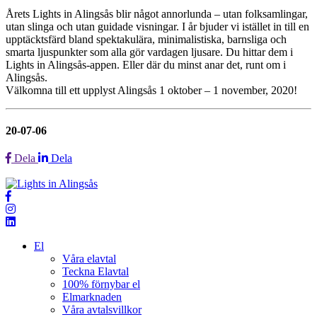
Årets Lights in Alingsås blir något annorlunda – utan folksamlingar,
utan slinga och utan guidade visningar. I år bjuder vi istället in till en
upptäcktsfärd bland spektakulära, minimalistiska, barnsliga och
smarta ljuspunkter som alla gör vardagen ljusare. Du hittar dem i
Lights in Alingsås-appen. Eller där du minst anar det, runt om i
Alingsås.
Välkomna till ett upplyst Alingsås 1 oktober – 1 november, 2020!
20-07-06
Dela
Dela
El
Våra elavtal
Teckna Elavtal
100% förnybar el
Elmarknaden
Våra avtalsvillkor