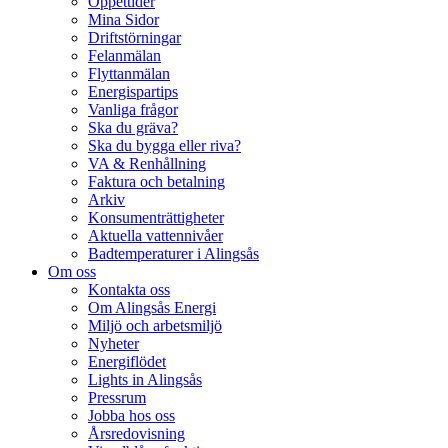
Öppettider
Mina Sidor
Driftstörningar
Felanmälan
Flyttanmälan
Energispartips
Vanliga frågor
Ska du gräva?
Ska du bygga eller riva?
VA & Renhållning
Faktura och betalning
Arkiv
Konsumenträttigheter
Aktuella vattennivåer
Badtemperaturer i Alingsås
Om oss
Kontakta oss
Om Alingsås Energi
Miljö och arbetsmiljö
Nyheter
Energiflödet
Lights in Alingsås
Pressrum
Jobba hos oss
Årsredovisning