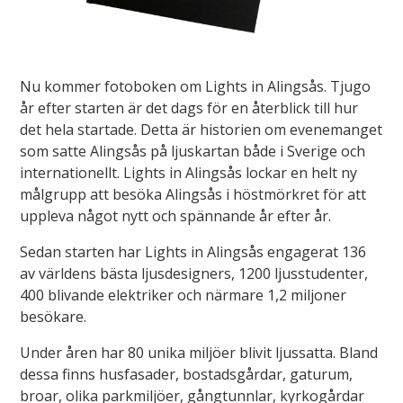
Ny elanslutning
Elmarknaden
Fiber
Värmepriser och avtalsvillkor
Tillfällig anslutning/byggskåp
Våra avtalsvillkor
Alingsås fibernät
Nu kommer fotoboken om Lights in Alingsås. Tjugo
Din fjärrvärmecentral
Ändra anslutning
år efter starten är det dags för en återblick till hur
Ladda elbil
Sälj ditt överskott
det hela startade. Detta är historien om evenemanget
Anslut dig till fiber
Anslut dig till fjärrvärme
som satte Alingsås på ljuskartan både i Sverige och
Ansluta egen elproduktion
internationellt. Lights in Alingsås lockar en helt ny
Felanmälan
Byggvärme
målgrupp att besöka Alingsås i höstmörkret för att
Elmätare och HAN-port
uppleva något nytt och spännande år efter år.
Felanmälan
Sedan starten har Lights in Alingsås engagerat 136
Manuell frånkoppling
Flyttanmälan
av världens bästa ljusdesigners, 1200 ljusstudenter,
Driftstörningar
400 blivande elektriker och närmare 1,2 miljoner
besökare.
Varför blir det strömavbrott?
Under åren har 80 unika miljöer blivit ljussatta. Bland
Kundservice
dessa finns husfasader, bostadsgårdar, gaturum,
Bra att ha hemma vid ett strömavbrott
broar, olika parkmiljöer, gångtunnlar, kyrkogårdar