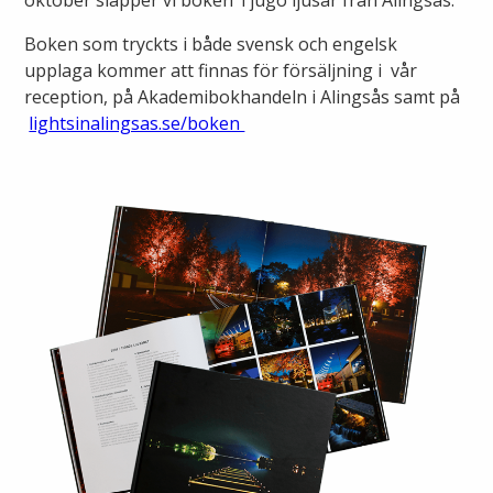
oktober släpper vi boken Tjugo ljusår från Alingsås.
Lights in Alingsås
Boken som tryckts i både svensk och engelsk
Badtemperaturer i Alingsås
upplaga kommer att finnas för försäljning i vår
Pressrum
reception, på Akademibokhandeln i Alingsås samt på
Aktuella vattennivåer
lightsinalingsas.se/boken
Sponsring
Arkiv
Jobba hos oss
Årsredovisning
Visselblåsarfunktion
Integritetsinformation
Tillgänglighetsredogörelse