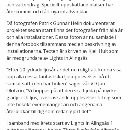
Öppettider
och vattendrag. Speciellt uppskattade platser har
Om oss
återkommit och fått nya infallsvinklar.
Ska du gräva?
Då fotografen Patrik Gunnar Helin dokumenterat
Kontakta oss
projektet sedan start finns det fotografier från alla år
Ska du bygga eller riva?
och alla installationer. Dessa foton är nu samlade i
denna fotobok tillsammans med en beskrivning av
Om Alingsås Energi
Faktura och betalning
installationerna. Texten är skriven av Kjell Hult som
är medgrundare av Lights in Alingsås.
Leverantörer
Konsumenträttigheter
”Efter 20 lyckade ljusår är det nu roligt att kunna visa
upp alla dessa fantastiska ljusupplevelser på ett
Miljö och arbetsmiljö
Energispartips
samlat sätt i den här boken” säger vår VD Jan
Olofzon, ”Vi hoppas på att den ska bjuda på mycket
Produktion
Mina Sidor
glädje och ljus, överraskande upplevelser till dig som
inte besökt evenemanget än och angenäma
Nyheter
återblickar till dig som redan gjort det.”
VA & Renhållning
I samband med årets start av Lights in Alingsås 1
Energiflödet
Vanliga frågor